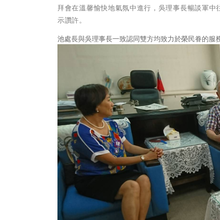
拜會在溫馨愉快地氣氛中進行，吳理事長暢談軍中
示讚許。
池處長與吳理事長一致認同雙方均致力於榮民眷的服