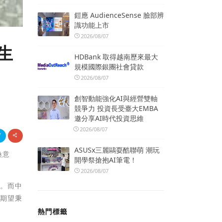
鎧應 AudienceSense 臉部辨
識功能上市
2026/08/07
生
HDBank 取得越南歷來最大
規模國際銀團社會貸款
2026/08/07
創智動能強化AI與經營雙軸
競爭力 投資長受臺大EMBA
邀分享AI時代投資思維
2026/08/07
ASUSx三麗鷗耍酷聯萌 潮玩
換意
開學祭搶抱AI筆電！
2026/08/07
率。而中
。期望秉
熱門標籤