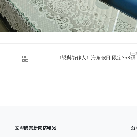
下一
​《戀與製作人》海角假日 限定SSR羈..
立即購買新聞稿曝光
分