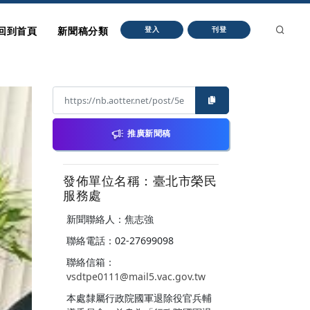
回到首頁
新聞稿分類
登入
刊登
推廣新聞稿
發佈單位名稱：臺北市榮民
服務處
新聞聯絡人：焦志強
聯絡電話：02-27699098
聯絡信箱：
vsdtpe0111@mail5.vac.gov.tw
本處隸屬行政院國軍退除役官兵輔