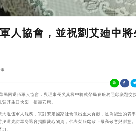
軍人協會，並祝劉艾廸中將
時事
中華民國退伍軍人協會，與理事長吳其樑中將就榮民眷服務照顧議題交
祝賀其生日快樂，福壽安康。
廣大退伍軍人服務，實對安定國家社會做出重大貢獻，足為後進的表
前夕還走訪單身退舍捐贈愛心物資，代表榮服處致上最高敬意與謝意
努力。