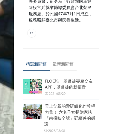
導委員會，前身為「行政院國軍退
除役官兵就業輔導委員會台北榮民
服務處」於民國47年7月1日成立，
服務照顧臺北市榮民眷生活。
精選新聞稿
最新新聞稿
FLOC唯一基督徒專屬交友
APP，基督徒的新福音
2021/03/29
天上父親的愛延續化作希望
力量！ 六名子女捐贈家扶
「南投映全號」延續善的循
環
2026/08/08