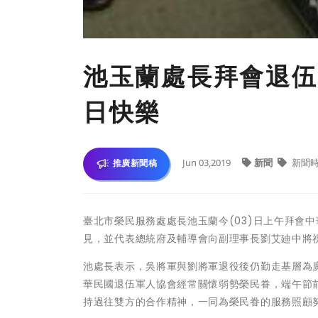
池玉蘭處長拜會退伍
日快樂
Jun 03,2019
新聞
新聞
推廣新聞稿
臺北市榮民服務處處長池玉蘭今(03)日上午拜會
見，並代表總統府及輔導會向副理事長劉艾廸中將
池處長表示，吳將軍與劉將軍退役後仍勤走基層為
華民國退伍軍人協會經常關懷弱勢榮民眷，端午節
持過往雙方的合作精神，一同為榮民眷的服務照顧