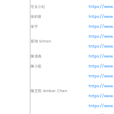
宅女小紅
https://www
張鈞甯
https://www
張宇
https://www
https://www
晨翔 Simon
https://www
陳漢典
https://www.
陳小藍
https://www
https://www
https://www
陳艾熙 Amber Chen
https://www
https://www