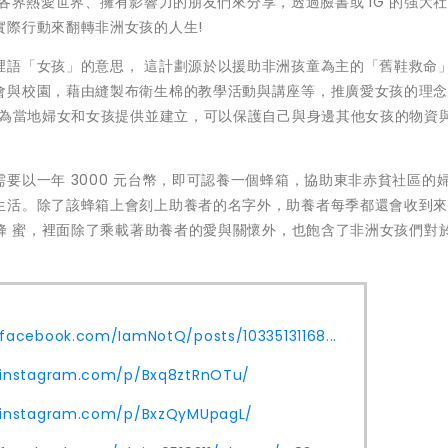
 組各界熱愛世界、擁有影響力的朋友們來分享，透過臉書或 IG 的強大
實際行動來翻轉非洲女孩的人生!
是東非斯瓦希裡語「女孩」的意思， 這計劃源於以援助非洲孩童為主的「舊鞋救命
會與校園，藉由縫製布衛生棉的教學活動與講座等，推廣愛女孩的理
，為當地婦女和女孩提供並建立，可以保護自己與身邊其他女孩的物資
要以一年 3000 元台幣，即可認養一個蜂箱，協助東非赤貧社區的
生活。除了該蜂箱上會刻上助養者的名字外，助養者每季都還會收到
生蜂 蜜，裡面除了乘載著助養者的愛與關懷外，也飽含了非洲女孩們對
facebook.com/IamNotQ/posts/10335131168...
.instagram.com/p/Bxq8ztRnOTu/
.instagram.com/p/BxzQyMUpagL/