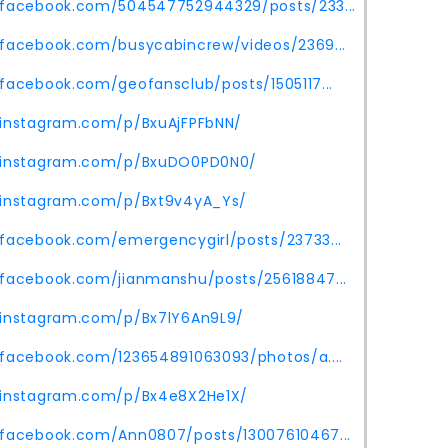
.facebook.com/504547752944329/posts/233...
.facebook.com/busycabincrew/videos/2369...
facebook.com/geofansclub/posts/1505117...
.instagram.com/p/BxuAjFPFbNN/
.instagram.com/p/BxuDO0PD0N0/
.instagram.com/p/Bxt9v4yA_Ys/
.facebook.com/emergencygirl/posts/23733...
.facebook.com/jianmanshu/posts/25618847...
.instagram.com/p/Bx7lY6An9L9/
.facebook.com/123654891063093/photos/a....
.instagram.com/p/Bx4e8X2He1X/
.facebook.com/Ann0807/posts/13007610467...