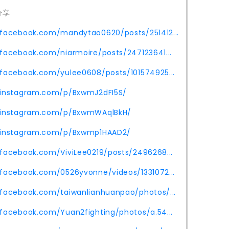
分享
.facebook.com/mandytao0620/posts/251412...
facebook.com/niarmoire/posts/247123641...
.facebook.com/yulee0608/posts/101574925...
.instagram.com/p/BxwmJ2dFI5S/
.instagram.com/p/BxwmWAqlBkH/
.instagram.com/p/Bxwmp1HAAD2/
facebook.com/ViviLee0219/posts/2496268...
.facebook.com/0526yvonne/videos/1331072...
.facebook.com/taiwanlianhuanpao/photos/...
facebook.com/Yuan2fighting/photos/a.54...