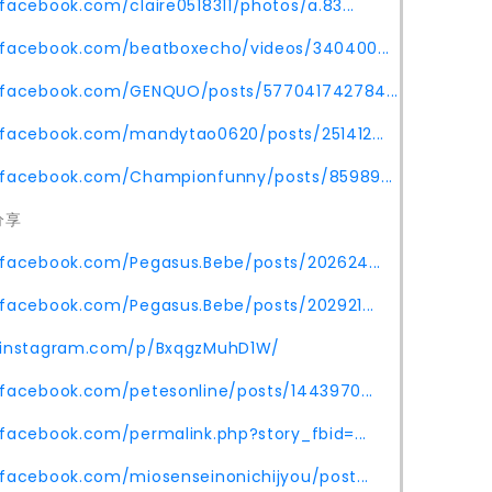
facebook.com/claire0518311/photos/a.83...
.facebook.com/beatboxecho/videos/340400...
.facebook.com/GENQUO/posts/577041742784...
.facebook.com/mandytao0620/posts/251412...
.facebook.com/Championfunny/posts/85989...
分享
.facebook.com/Pegasus.Bebe/posts/202624...
.facebook.com/Pegasus.Bebe/posts/202921...
.instagram.com/p/BxqgzMuhD1W/
.facebook.com/petesonline/posts/1443970...
facebook.com/permalink.php?story_fbid=...
facebook.com/miosenseinonichijyou/post...