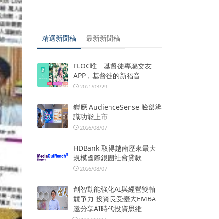
精選新聞稿
最新新聞稿
FLOC唯一基督徒專屬交友
APP，基督徒的新福音
2021/03/29
鎧應 AudienceSense 臉部辨
識功能上市
2026/08/07
HDBank 取得越南歷來最大
規模國際銀團社會貸款
2026/08/07
創智動能強化AI與經營雙軸
競爭力 投資長受臺大EMBA
邀分享AI時代投資思維