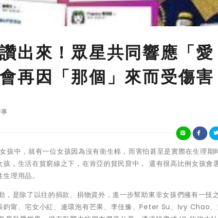
讚出來！眾星共同響應「愛
會再因「那個」來而受傷害
時事
位非洲女孩中，就有一位女孩因為沒有衛生棉，而害怕甚至是實際在生理期
女孩，生活在貧窮線之下，在肯亞的貧民窟中， 還有很高比例女孩會
性生理用品。
行動，是除了以往的捐款、捐物資外，進一步幫助東非女孩們擁有一技
、宅女小紅、連環泡有芒果、李佳豫、Peter Su、Ivy Chao