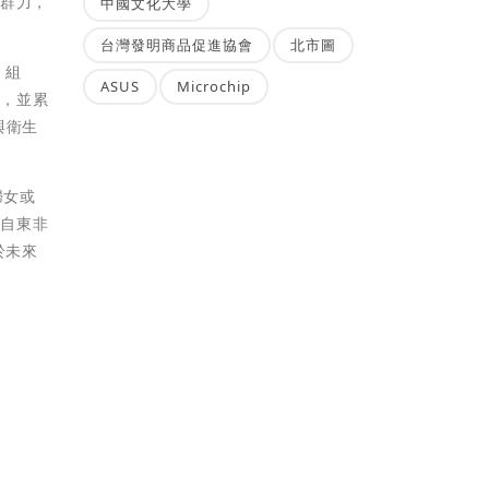
社群力，
中國文化大學
台灣發明商品促進協會
北市圖
」組
ASUS
Microchip
念，並累
與衛生
婦女或
來自東非
於未來