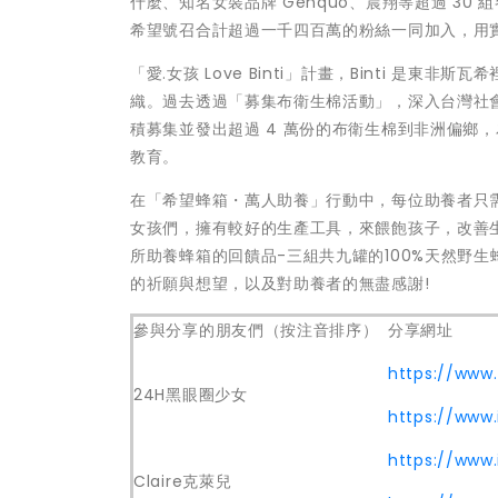
什麼、知名女裝品牌 Genquo、晨翔等超過 30
希望號召合計超過一千四百萬的粉絲一同加入，用
「愛.女孩 Love Binti」計畫，Binti 
織。過去透過「募集布衛生棉活動」，深入台灣社
積募集並發出超過 4 萬份的布衛生棉到非洲偏鄉
教育。
在「希望蜂箱・萬人助養」行動中，每位助養者只需
女孩們，擁有較好的生產工具，來餵飽孩子，改善
所助養蜂箱的回饋品-三組共九罐的100%天然野
的祈願與想望，以及對助養者的無盡感謝!
參與分享的朋友們（按注音排序）
分享網址
https://www.
24H黑眼圈少女
https://www
https://www
Claire克萊兒