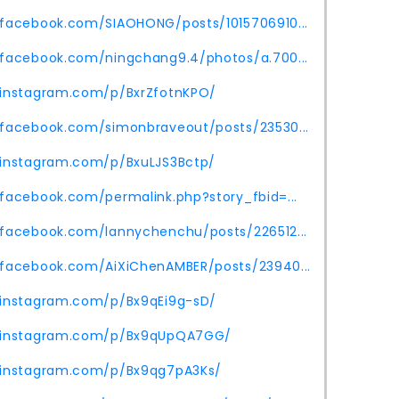
.facebook.com/SIAOHONG/posts/1015706910...
.facebook.com/ningchang9.4/photos/a.700...
.instagram.com/p/BxrZfotnKPO/
.facebook.com/simonbraveout/posts/23530...
.instagram.com/p/BxuLJS3Bctp/
facebook.com/permalink.php?story_fbid=...
.facebook.com/lannychenchu/posts/226512...
.facebook.com/AiXiChenAMBER/posts/23940...
.instagram.com/p/Bx9qEi9g-sD/
.instagram.com/p/Bx9qUpQA7GG/
.instagram.com/p/Bx9qg7pA3Ks/