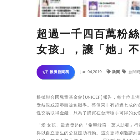
超過一千四百萬粉絲
女孩」，讓「她」不
Jun 04,2019
新聞
新聞
推廣新聞稿
根據聯合國兒童基金會(UNICEF)報告，每十
受歧視或凌辱而被迫輟學。整個東非有超過七成的
性交易取得金錢，只為了購買在台灣唾手可得的女
「愛.女孩」最近發起的「希望蜂箱・萬人助養」
得以自立更生的公益援助行動。這次更特別邀請到張鈞甯