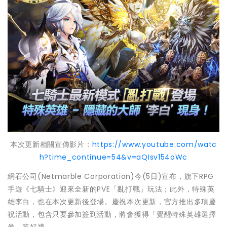
本次更新相關宣傳影片：
https://www.youtube.com/watc
h?time_continue=54&v=aQIsv154oWc
網石公司(Netmarble Corporation)今(5日)宣布，旗下RPG
手遊《七騎士》迎來全新的PVE「亂打戰」玩法；此外，特殊英
雄李白，也在本次更新後登場。慶祝本次更新，官方推出多項慶
祝活動，包含只要參加簽到活動，將會獲得「覺醒特殊英雄選擇
券」等好禮。