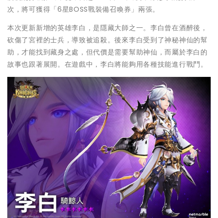
次，將可獲得「6星BOSS戰裝備召喚券」兩張。
本次更新新增的英雄李白，是隱藏大師之一。李白曾在酒醉後，
砍傷了宮裡的士兵，導致被追殺。後來李白受到了神秘神仙的幫
助，才能找到藏身之處，但代價是需要幫助神仙，而屬於李白的
故事也跟著展開。在遊戲中，李白將能夠用各種技能進行戰鬥。