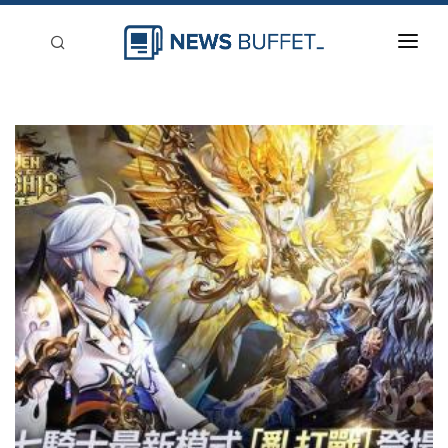
回到首頁
新聞稿分類
登入
刊登