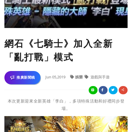
​網石《七騎士》加入全新
「亂打戰」模式
Jun 05,2019
娛樂
遊戲與手遊
推廣新聞稿
本次更新迎來全新英雄「李白」，多項特殊活動和好禮同步登
場。