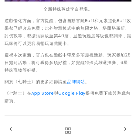
全新特殊英雄李白登場。
遊戲優化方面，官方提醒，包含自動冒險Buff和元素進化Buff效
果都已經改為免費；此外智慧模式中的無限之塔、塔爾塔羅斯、
討伐戰等，都擴張開放至第40層，且遊玩難度等級也都調降，讓
玩家將可以更容易暢玩遊戲關卡。
慶祝本次更新，官方也在遊戲中帶來多項慶祝活動。玩家參加28
日簽到活動，將可獲得多項好禮，如覺醒特殊英雄選擇券、6星
特殊寵物等好禮。
關於《七騎士》的更多細節請至
品牌網站
。
《七騎士》在
App Store
與
Google Play
提供免費下載與遊戲內
購買。