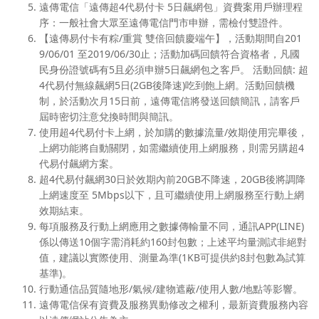
遠傳電信「遠傳超4代易付卡 5日飆網包」資費案用戶辦理程
序：一般社會大眾至遠傳電信門市申辦，需檢付雙證件。
【遠傳易付卡有粽/重賞 雙倍回饋慶端午】，活動期間自201
9/06/01 至2019/06/30止；活動加碼回饋符合資格者，凡國
民身份證號碼有5且必須申辦5日飆網包之客戶。 活動回饋: 超
4代易付無線飆網5日(2GB後降速)吃到飽上網。活動回饋機
制，於活動次月15日前，遠傳電信將發送回饋簡訊，請客戶
屆時密切注意兌換時間與簡訊。
使用超4代易付卡上網，於加購的數據流量/效期使用完畢後，
上網功能將自動關閉，如需繼續使用上網服務，則需另購超4
代易付飆網方案。
超4代易付飆網30日於效期內前20GB不降速，20GB後將調降
上網速度至 5Mbps以下，且可繼續使用上網服務至行動上網
效期結束。
每項服務及行動上網應用之數據傳輸量不同，通訊APP(LINE)
係以傳送10個字需消耗約160封包數；上述平均量測試非絕對
值，建議以實際使用、測量為準(1KB可提供約8封包數為試算
基準)。
行動通信品質隨地形/氣候/建物遮蔽/使用人數/地點等影響。
遠傳電信保有資費及服務異動修改之權利，最新資費服務內容