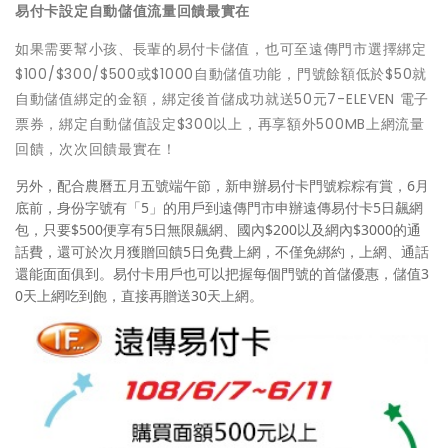
易付卡設定自動儲值流量回饋最實在
如果需要幫小孩、長輩的易付卡儲值，也可至遠傳門市選擇綁定
$100/$300/$500或$1000自動儲值功能，門號餘額低於$50就
自動儲值綁定的金額，綁定後首儲成功就送50元7-ELEVEN 電子
票券，綁定自動儲值設定$300以上，再享額外500MB上網流量
回饋，次次回饋最實在！
另外，配合農曆五月五號端午節，新申辦易付卡門號粽粽有賞，6月
底前，身份字號有「5」的用戶到遠傳門市申辦遠傳易付卡5日飆網
包，只要$500便享有5日無限飆網、國內$200以及網內$3000的通
話費，還可於次月獲贈回饋5日免費上網，不僅免綁約，上網、通話
還能面面俱到。易付卡用戶也可以把握每個門號的首儲優惠，儲值3
0天上網吃到飽，直接再贈送30天上網。