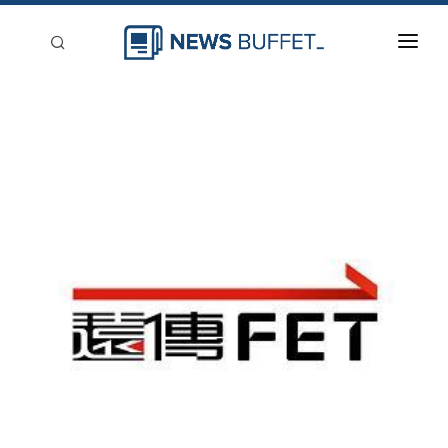
回到首頁
新聞稿分類
登入
刊登