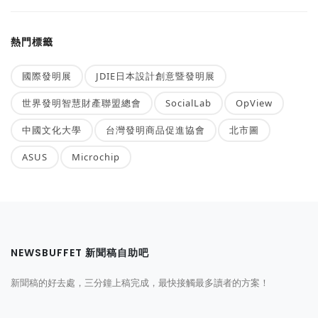
熱門標籤
國際發明展
JDIE日本設計創意暨發明展
世界發明智慧財產聯盟總會
SocialLab
OpView
中國文化大學
台灣發明商品促進協會
北市圖
ASUS
Microchip
NEWSBUFFET 新聞稿自助吧
新聞稿的好去處，三分鐘上稿完成，最快接觸最多讀者的方案！