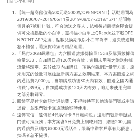
【貼心小叮嚀】
【統一超商儲值滿500元送5000點OPENPOINT】活動期間為
2019/06/07~2019/06/11及2019/08/07~2019/12/11期間每
個月的7號到11號，符合贈送之客人，結帳後超商櫃台即會提
供可兌換點數的小白單，需掃描小白單上QRcode並下載OPE
NPOINT APP兌換，點數兌換期限以小白單為準，遺失或逾期
恕不補發，退換貨時須將贈品返還。
「易付20GB飆網包」內含贈送數據傳輸量15GB及購買數據傳
輸量5GB，自加購日起120天內有效，逾期未用完之贈送數據
流量將歸零。若於效期內加購任一項易付飆網計量型方案，原
未用完的餘量可展延至新購方案之效期結束。本方案贈送之網
內通話費2,000元，自加購成功後30天內有效，贈送之國內通
信費1,399元，自加購成功後120天內有效，逾期未使用完畢
之部分將歸零。
回饋至易付卡餘額之通信費，不得移轉至其他遠傳門號或申請
退費，並限門號卡無通話餘額時使用。
遠傳電信「遠傳超4代易付卡 5日飆網包」適用門號新申辦及
門號可攜服務，本方案含5日免費上網吃到飽、贈送200元國
內通信費及網內$3000元通話金，限新申辦客戶享有此優惠，
攜碼者恕不提供。