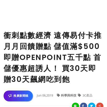
衝刺點數經濟 遠傳易付卡推
月月回饋贈點 儲值滿$500
即贈OPENPOINT五千點 首
儲優惠超誘人！ 買30天即
贈30天飆網吃到飽
Jun 06,2019
科學與科技
3C產品
推廣新聞稿