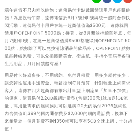
端午連假不只肉粽吃飽飽；遠傳易付卡點數回饋讓用戶也能賺飽
飽！為慶祝端午節，遠傳電信於6月7號到11號與統一超商合作快
閃活動，遠傳易付卡用戶在統一超商儲值滿$500元，遠傳就回
饋用戶OPENPOINT 5000點；接著，從8月開始持續至年底，每
月7號到11號，在統一超商儲值滿$500都能得到OPENPOINT 50
00點，點數除了可以兌換清涼消暑的飲品外，OPENPOINT點數
還能持續累積，可以兌換團購美食、衛生紙、手持小電扇等各項
生活用品，月月回饋超有感！
用易付卡好處多多，不用綁約、免付月租費，用多少就付多少，
讓您彈性運用手邊資金、輕鬆控制每月預算，針對輕量上網需求
客人，遠傳在四大超商都有推出計量型上網流量「加量不加價」
的優惠，購買易付2.2GB飆網計量型(售價300元)就加送1GB流
量，高用量需求的飆網族則可以選購120天的易付20GB飆網包，
內含價值$1,399的國內通信費及$2,000的網內通話費，換算下
來相當於一個月花費不到$350就可以享有5GB全速上網，十分超
值！