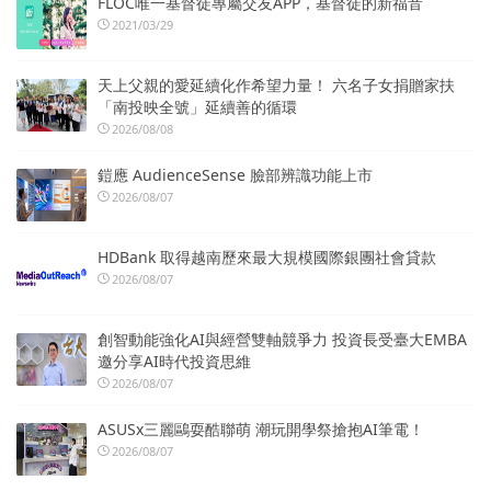
FLOC唯一基督徒專屬交友APP，基督徒的新福音
2021/03/29
天上父親的愛延續化作希望力量！ 六名子女捐贈家扶
「南投映全號」延續善的循環
2026/08/08
鎧應 AudienceSense 臉部辨識功能上市
2026/08/07
HDBank 取得越南歷來最大規模國際銀團社會貸款
2026/08/07
創智動能強化AI與經營雙軸競爭力 投資長受臺大EMBA
邀分享AI時代投資思維
2026/08/07
ASUSx三麗鷗耍酷聯萌 潮玩開學祭搶抱AI筆電！
2026/08/07