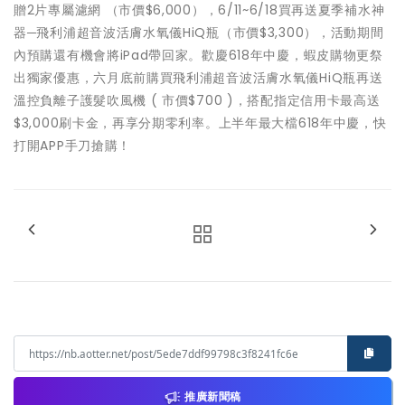
贈2片專屬濾網 （市價$6,000），6/11~6/18買再送夏季補水神
器─飛利浦超音波活膚水氧儀HiQ瓶（市價$3,300），活動期間
內預購還有機會將iPad帶回家。歡慶618年中慶，蝦皮購物更祭
出獨家優惠，六月底前購買飛利浦超音波活膚水氧儀HiQ瓶再送
溫控負離子護髮吹風機 ( 市價$700 )，搭配指定信用卡最高送
$3,000刷卡金，再享分期零利率。上半年最大檔618年中慶，快
打開APP手刀搶購！
推廣新聞稿