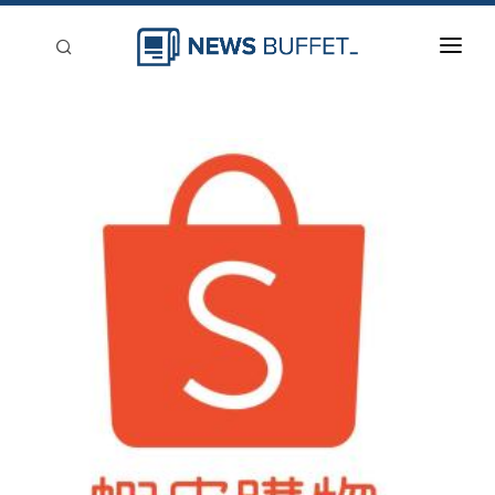
回到首頁
新聞稿分類
登入
刊登