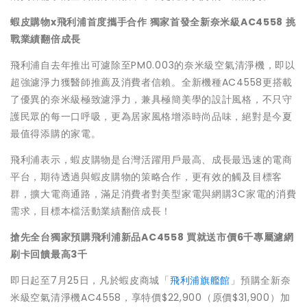
蝦皮購物
x
飛利浦首度攜手合作
獨家首發全新奈米級
AC4558
挑
戰業績翻倍成長
飛利浦自去年推出可濾除至PM0.003的奈米級空氣清淨機，即以
超強濾淨力獲醫師推薦及消費者信賴。全新機種AC4558更搭載
了優異的奈米級極致濾淨力，兼具極簡美學的設計風格，不只守
護民眾的每一口呼吸，更為居家風格增添時尚品味，絕對是今夏
最值得添購的家電。
飛利浦表示，蝦皮購物是台灣活躍用戶最高、成長最迅速的電商
平台，期待透過與蝦皮購物的策略合作，更有效的觸及目標客
群，擴大電商通路，滿足消費者對美型家電與網購3C家電的消費
需求，目標本檔活動業績翻倍成長！
搶先全台獨家預購飛利浦新品
AC4558
買就送市價
6
千專屬濾網
刷卡回饋最高
3
千
即日起至7月25日，凡於蝦皮商城「
飛利浦旗艦館
」預購全新奈
米級空氣清淨機AC4558，享特價$22,900（原價$31,900）加