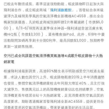
已較去年翻倍成長。看準這波強勁動能，蝦皮購物即日起加大與
飛利浦合作，成立蝦皮商城「
飛利浦旗艦館
」，首發結合奈米級
濾淨力及極簡美學風的空氣清淨機全新機種AC4558，推出全台
獨家預購優惠，凡於蝦皮商城預購即贈2片專屬濾網 ( 市價$6,0
00 )， 6/11~6/18買再送夏季保水神器─飛利浦超音波活膚水氧
機HiQ瓶 ( 市價$3,300 ) ，還有機會抽iPad。此外，618年中慶
活動期間加碼再享刷卡分期0利率、最高回饋$3,000，預期將帶
來新一波銷售熱潮。
空污已成全民課題
空氣清淨機買氣激增
4
成
躍升蝦皮購物十大熱
銷家電
根據飛利浦最新調查，高達80%醫生表示明顯感受空污較過去嚴
重，求診人數也因空污上升。蝦皮購物觀察2019上半年消費趨勢
也發現，整體空氣清淨機銷量較去年同期大增近40%，且主打強
大濾淨力、售價萬元以上的高階機種銷量佔比也持續攀升，空氣
清淨機更長年穩居全站十大熱銷家電，足見消費者對空氣品質的
高度要求。期盼透過獨家首發飛利浦全新AC4558，提供更符合
消費者需求的空氣清淨機款，帶來更健康美好的生活品質。