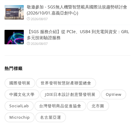
敬邀參加 - SGS無人機暨智慧載具國際法規趨勢研討會
(2026/10/01.嘉義亞創中心)
2026/08/07
【SGS 服務介紹】從 PCIe、USB4 到充電與資安：GRL
多元技術驗證服務
2026/08/07
熱門標籤
國際發明展
世界發明智慧財產聯盟總會
中國文化大學
JDIE日本設計創意暨發明展
OpView
SocialLab
台灣發明商品促進協會
北市圖
Microchip
名古屋亞運