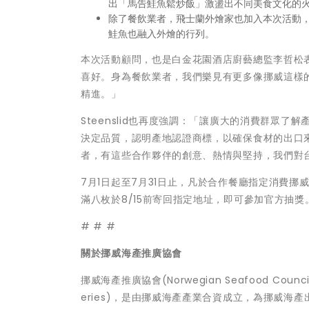
出「馬告鮭魚鬆炒飯」激盪出不同美食文化的
除了餐飲業者，飛士蘭外燴家也加入本次活動
鮭魚也融入外燴的行列。
本次活動顧問，也是白金花園酒店廚藝總監李哲松
喜好。身為餐飲業者，我們樂見有更多像挪威這樣
精進。」
Steenslid也再度強調：「讓廣大的消費群眾
決定品質，認明產地認證商標，以確保食材的出口
者，有這些合作夥伴的創意、熱情與堅持，我們對
7月1日起至7月31日止，凡於合作餐廳指定消費
滿八枚於8/15前寄回指定地址，即可參加官方抽
# # #
關於挪威海產推廣協會
挪威海產推廣協會(Norwegian Seafood Council，
eries)，是由挪威海產產業合資成立，為挪威