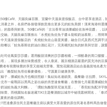
餐廳50樓Café、天賜良緣百匯、宜蘭中天溫泉渡假飯店、台中星享道酒店，
又消暑之外，名廚們各個發揮創意推出更多元的鮭魚美饌！漢來海港特選
」的脂香與鮮美。50樓Café的「古法香草油漬挪威鮭佐洛神花醬」，以
美交融。天賜良緣百匯推出「水煮鮭魚佐魚子醬＆龍蝦奶油慕斯」，用簡
。中天溫泉渡假飯店的「炙燒鮭魚佐山葵蛋黃醬」融合日式及西式烹調手
自助餐以「鮭魚慕斯佐奶油白酒紅花汁」完美襯托鮭魚的鮮美與甘甜，讓
魚吐司佐鳳梨莎莎醬』選用酸甜清爽的莎莎醬相襯，一掃酷暑的胃口懨懨
塔塔」，展現多層次味覺感受，令人垂涎。麗京棧酒店嚴選鈣質充沛的豆
消費者有視覺味覺的享受又能補充營養。寬悅花園酒店結合嘉義當地名產方
織出「酪梨鮭魚塔佐藜麥優格」，守護夏日健康美學。
貓子，挪威鮭魚月也概括照顧！集結知名連鎖美、義餐廳-古拉爵、SKYL
台北市一級戰區以黑馬之姿出線的夯堡速食餐廳，在整個七月嚴選挪威鮭
香奶油鮭魚義大利麵」、「燻鮭魚酪梨班尼迪克蛋」、「香煎鮭魚配洋芋
味蕾。而桃園知名躲迷藏TIKI主題餐酒館以城市中秘境叢林聞名，「泰
醺夏夜的最佳調劑。
道!?芭達桑原住民主題餐廳主廚以廣受大眾喜愛的原住民著名香料馬告做