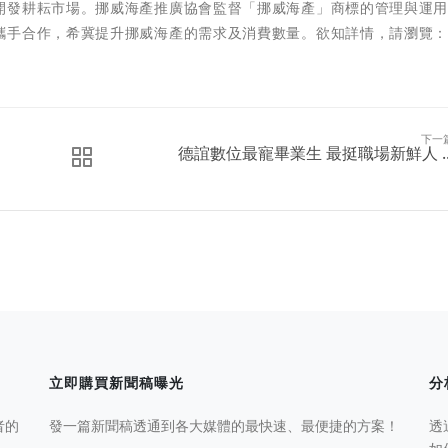
開發耕耘市場。挪威海產推廣協會監督「挪威海產」商標的管理與運
攜手合作，希冀提升挪威海產的需求及消費數量。欲知詳情，請瀏覽
下一
德誼數位最寵畢業生 最挺職場新鮮人 ..
立即購買新聞稿曝光
分
者的
發一篇新聞稿透通到各大媒體的最快速、最便捷的方案！
透