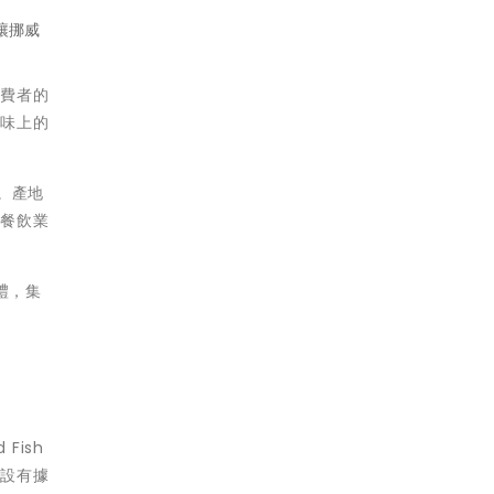
讓挪威
消費者的
口味上的
。產地
店餐飲業
禮，集
 Fish
場設有據