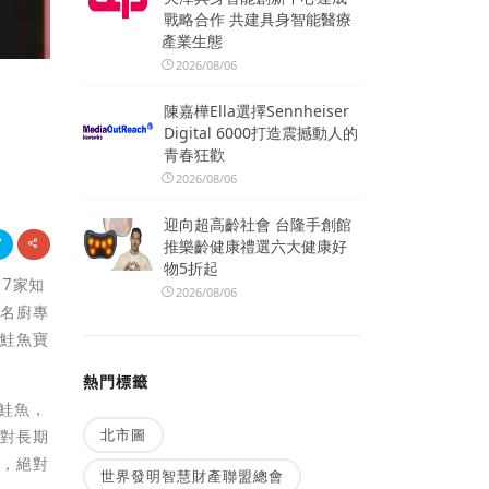
戰略合作 共建具身智能醫療
產業生態
2026/08/06
陳嘉樺Ella選擇Sennheiser
Digital 6000打造震撼動人的
青春狂歡
2026/08/06
迎向超高齡社會 台隆手創館
推樂齡健康禮選六大健康好
物5折起
17家知
2026/08/06
家名廚專
威鮭魚寶
熱門標籤
鮮鮭魚，
北市圖
望對長期
心，絕對
世界發明智慧財產聯盟總會