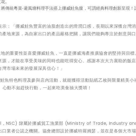
火花。
，將傳統粵菜-避風塘料理手法搭上挪威鮭魚腹，可謂經典料理創新呈現！
表示：「挪威鮭魚豐富的油脂創造出的滑潤口感，長期以來深獲台灣
的產地來源，為自家出口的產品嚴格把關，讓我們能夠專注於創意與
了解產地的重要性並喜愛挪威鮭魚，一直是挪威海產推廣協會的堅持與目標
來源，才能在享受美味的同時也能吃得安心。感謝本次大力襄助的飯
台灣市場未來的發展深具信心！」
挪威鮭魚特色料理及參與店內活動，就能獲得活動貼紙乙枚與限量精美小
獎。心動不如趕快行動，一起來吃美食抽大獎唷！
NSC) 隸屬於挪威貿工漁業部 (Ministry of Trade, Industry and
海產出口業者公認之機關。協會總部設於挪威特羅姆瑟，並在是各個大市