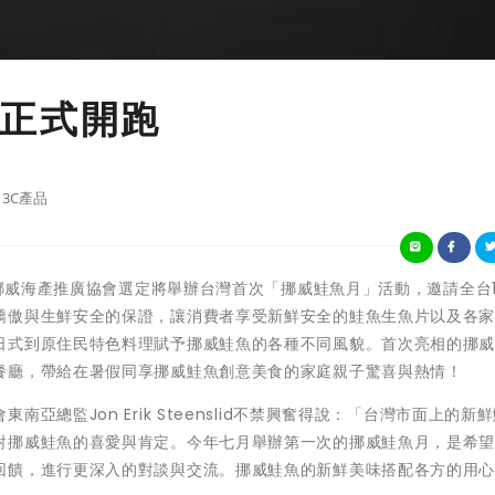
正式開跑
3C產品
的挪威海產推廣協會選定將舉辦台灣首次「挪威鮭魚月」活動，邀請全台
驕傲與生鮮安全的保證，讓消費者享受新鮮安全的鮭魚生魚片以及各
日式到原住民特色料理賦予挪威鮭魚的各種不同風貌。首次亮相的挪
餐廳，帶給在暑假同享挪威鮭魚創意美食的家庭親子驚喜與熱情！
總監Jon Erik Steenslid不禁興奮得說：「台灣市面上的新
對挪威鮭魚的喜愛與肯定。今年七月舉辦第一次的挪威鮭魚月，是希
回饋，進行更深入的對談與交流。挪威鮭魚的新鮮美味搭配各方的用