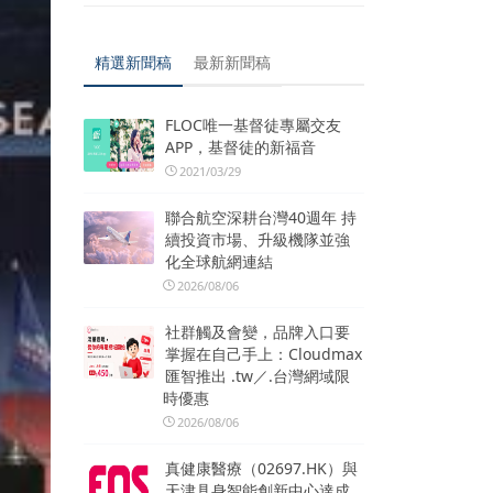
精選新聞稿
最新新聞稿
FLOC唯一基督徒專屬交友
APP，基督徒的新福音
2021/03/29
聯合航空深耕台灣40週年 持
續投資市場、升級機隊並強
化全球航網連結
2026/08/06
社群觸及會變，品牌入口要
掌握在自己手上：Cloudmax
匯智推出 .tw／.台灣網域限
時優惠
2026/08/06
真健康醫療（02697.HK）與
天津具身智能創新中心達成