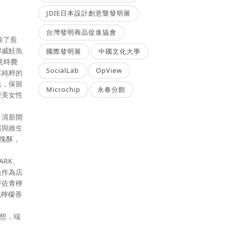
JDIE日本設計創意暨發明展
台灣發明商品促進協會
除了長
挪威鮭魚
國際發明展
中國文化大學
耗時費
SocialLab
OpView
單純粹的
法，保留
Microchip
永春分館
愛美女性
，清新開
腐與維生
塊酥，
ARK、
魚作為店
餅佐青檸
式檸檬香
發想，端