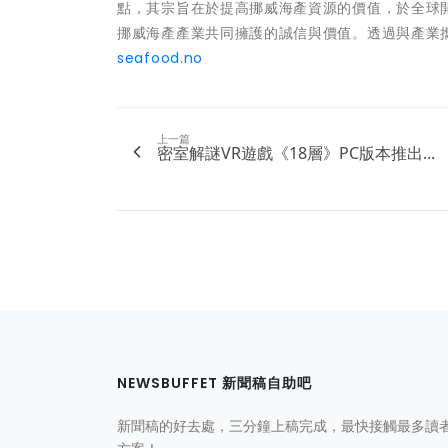
點，其宗旨在於提高挪威海產資源的價值，於全球
挪威海產產業共同擁護的誠信與價值。透過與產業
seafood.no
上一篇
密室解謎VR遊戲《18層》PC版本推出...
NEWSBUFFET 新聞稿自助吧
新聞稿的好去處，三分鐘上稿完成，最快接觸最多讀