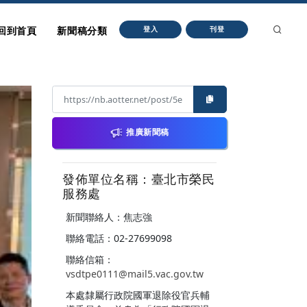
回到首頁
新聞稿分類
登入
刊登
推廣新聞稿
發佈單位名稱：臺北市榮民
服務處
新聞聯絡人：焦志強
聯絡電話：02-27699098
聯絡信箱：
vsdtpe0111@mail5.vac.gov.tw
本處隸屬行政院國軍退除役官兵輔