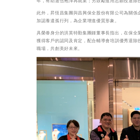
年，有助退伍袍澤再就業；另鼓勵進用志願役退除
此外，昇恆昌集團與昌興保全股份有限公司為關係
加認養遺孤行列，為企業增進優質形象。
具榮眷身分的洪英特勤集團鍾董事長指出，在保全
獲得客戶的認同及肯定，配合輔導會培訓優秀退除
職場，共創美好未來。