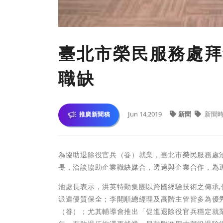
臺北市榮民服務處拜
職缺
Jun 14,2019
新聞
新聞
推廣新聞稿
為協助退除役官兵（眷）就業，臺北市榮民服務處池
長，洽談協助企業職缺媒合，透過與企業合作，為
池處長表示，洪英特勤集團以跨國經驗技術之傳承,
派遣優質保全；李開順總經理及高階主管皆多為優
（眷）；尤其輔導會推出「促進退除役官兵穩定就業」