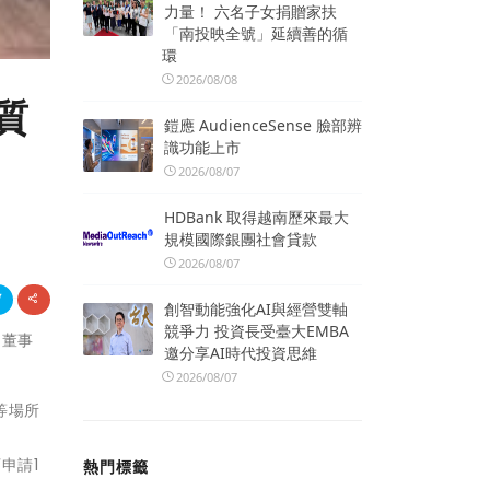
力量！ 六名子女捐贈家扶
「南投映全號」延續善的循
環
2026/08/08
質
鎧應 AudienceSense 臉部辨
識功能上市
2026/08/07
HDBank 取得越南歷來最大
規模國際銀團社會貸款
2026/08/07
創智動能強化AI與經營雙軸
競爭力 投資長受臺大EMBA
昌董事
邀分享AI時代投資思維
2026/08/07
等場所
兵
申請1
熱門標籤