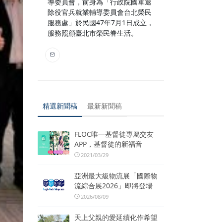
導委員會，前身為「行政院國軍退
除役官兵就業輔導委員會台北榮民
服務處」於民國47年7月1日成立，
服務照顧臺北市榮民眷生活。
精選新聞稿
最新新聞稿
FLOC唯一基督徒專屬交友
APP，基督徒的新福音
2021/03/29
亞洲最大級物流展「國際物
流綜合展2026」即將登場
2026/08/09
天上父親的愛延續化作希望