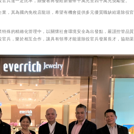
役官兵達一定比率，績優者將發給新臺幣十萬元至四十萬元獎勵金。
企業，其為國內免稅店龍頭，希望有機會提供多元優質職缺給退除役
業特殊的精緻化管理中，以關懷社會環境安全為出發點，嚴謹控管品
役官兵，樂於相互合作，讓具有領導才能退除役官兵發展長才，協助