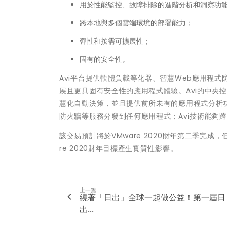
用於性能監控、故障排除的進階分析和洞察功
跨本地與多個雲端環境的部署能力；
彈性和按需可擴展性；
固有的安全性。
Avi平台提供軟體負載等化器、智慧Web應用程式
展且更具固有安全性的應用程式體驗。Avi的中央
慧化自動決策，並且提供前所未有的應用程式分析功
防火牆等服務分發到任何應用程式；Avi技術能夠
該交易預計將於VMware 2020財年第二季完
re 2020財年目標產生實質性影響。
上一篇
繞著「日出」全球一起做公益！第一屆日
出...