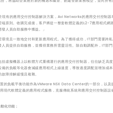
 NSX相結合，將協助企業應對新的機遇和威脅、創建全新業務模型，並向所
：「不同於現有的應用交付控制器解決方案，Avi Networks的應用交付控制
端原則。收購完成後，客戶將從一整套軟體定義的L2-7應用程式網
開發人員自助服務中獲益。」
雲環境且一致地交付和更新應用程式。為了獲得成功，IT部門需要跨私
發人員提供自助服務，並獲得業務所需靈活性。除自動調配外，IT部門
包括虛擬機器上以軟體方式重構運行的應用交付控制器，往往缺乏高
設備的負載等化器會減緩應用程式上線速度，導致過度調配並增加成
的故障排解緩慢且複雜。
內置的負載平衡功能作為VMware NSX Data Center的一部分，以
利用現代軟體定義的應用程式服務，克服傳統系統和應用交付控制器設
自動化功能；