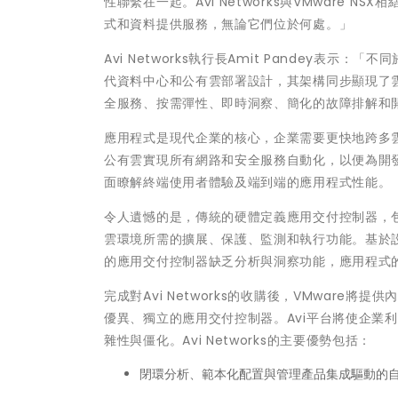
性聯繫在一起。Avi Networks與VMware
式和資料提供服務，無論它們位於何處。」
Avi Networks執行長Amit Pandey表示
代資料中心和公有雲部署設計，其架構同步顯現了雲
全服務、按需彈性、即時洞察、簡化的故障排解和
應用程式是現代企業的核心，企業需要更快地跨多
公有雲實現所有網路和安全服務自動化，以便為開
面瞭解終端使用者體驗及端到端的應用程式性能。
令人遺憾的是，傳統的硬體定義應用交付控制器，
雲環境所需的擴展、保護、監測和執行功能。基於
的應用交付控制器缺乏分析與洞察功能，應用程式
完成對Avi Networks的收購後，VMware將提供
優異、獨立的應用交付控制器。Avi平台將使企業
雜性與僵化。Avi Networks的主要優勢包括：
閉環分析、範本化配置與管理產品集成驅動的