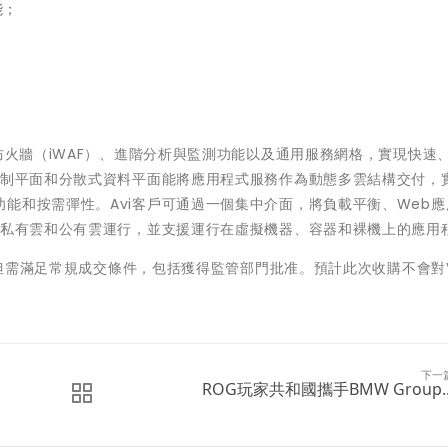
能；
防火牆（iWAF）、進階分析與監測功能以及通用服務網格，實現快速
控制平面和分散式資料平面能將應用程式服務作為動態多雲結構交付，
能和按需彈性。Avi客戶可通過一個集中介面，將負載平衡、Web應
跨私有雲和公有雲運行，並支援運行在虛擬機器、容器和裸機上的應用
成，但需滿足常規成交條件，包括獲得監管部門批准。預計此次收購不會對
下一
ROG玩家共和國攜手BMW Group..