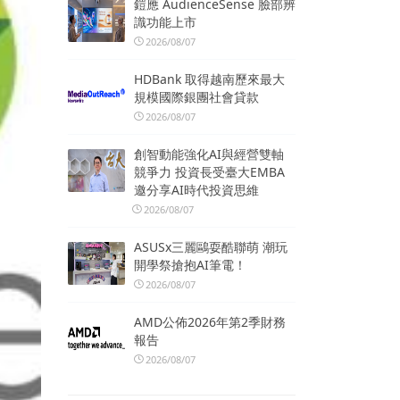
鎧應 AudienceSense 臉部辨
識功能上市
2026/08/07
HDBank 取得越南歷來最大
規模國際銀團社會貸款
2026/08/07
創智動能強化AI與經營雙軸
競爭力 投資長受臺大EMBA
邀分享AI時代投資思維
2026/08/07
ASUSx三麗鷗耍酷聯萌 潮玩
開學祭搶抱AI筆電！
2026/08/07
AMD公佈2026年第2季財務
報告
2026/08/07