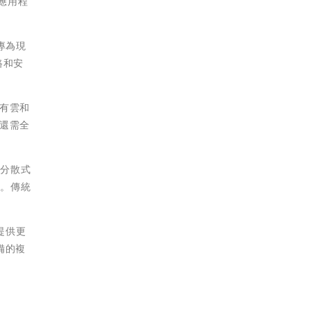
有應用程
器專為現
路和安
有雲和
還需全
度分散式
本。傳統
及提供更
備的複