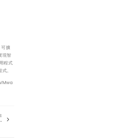
、可擴
實現智
用程式
程式。
VMwa
篇
.