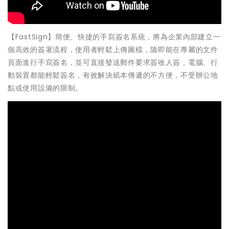
【FastSign】簡便、快捷的手寫簽名系統，將為企業內部建立一
個高效的簽署流程，使用者輕鬆上傳圖檔，隨即能在專屬的文件
頁面進行手寫簽名，並可直接發送郵件要求簽收人簽，電腦、行
動裝置都能輕鬆簽名，有效解決紙本傳遞的不方便，不受辦公地
點或使用設備的限制。