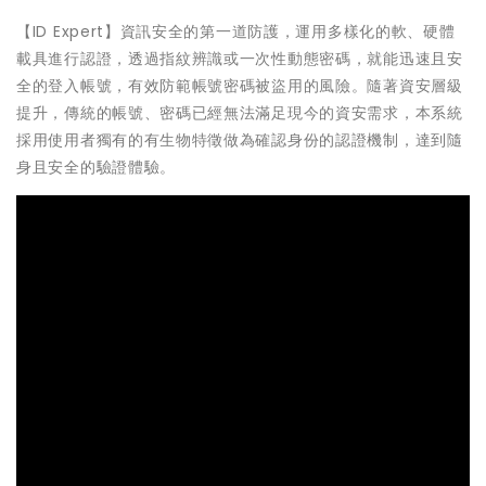
【ID Expert】資訊安全的第一道防護，運用多樣化的軟、硬體
載具進行認證，透過指紋辨識或一次性動態密碼，就能迅速且安
全的登入帳號，有效防範帳號密碼被盜用的風險。隨著資安層級
提升，傳統的帳號、密碼已經無法滿足現今的資安需求，本系統
採用使用者獨有的有生物特徵做為確認身份的認證機制，達到隨
身且安全的驗證體驗。