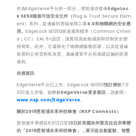
作為EdgeVerse平台的一部分，恩智浦亦發佈
EdgeLoc
k SE50
隨插可信安全元件（
Plug & Trust Secure Elem
ent）系列，從邊緣到雲端保障工業
4.0
和物聯網的安全應
用。
EdgeLock SE050經過通用標準（Common Criteri
a
；
CC） EAL 6+認證，讓實現高效能感測和控制安全變
得簡單。此外，它還簡化了物聯網服務部署，以及從邊緣
裝置到公有雲和私有雲、邊緣運算平台和基礎設施的部署
過程。
供貨資訊
EdgeVerse平台已上市。EdgeLock SE050
預計將於
7月
31日進入市場。欲瞭解
EdgeVerse
更多資訊
，請參閱：
www.nxp.com/EdgeVerse
。
關於
2019
恩智浦未來科技峰會（
NXP Connects
）
恩智浦半導體在6月12日至
13
日於美國加州聖克拉拉所舉辦
的「
2019
恩智浦未來科技峰會」，展示從自動駕駛、智慧