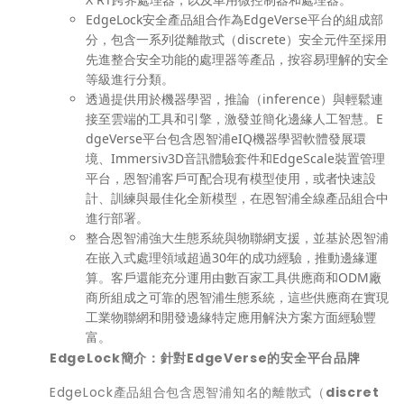
EdgeLock安全產品組合作為EdgeVerse平台的組成部
分，包含一系列從離散式（discrete）安全元件至採用
先進整合安全功能的處理器等產品，按容易理解的安全
等級進行分類。
透過提供用於機器學習，推論（inference）與輕鬆連
接至雲端的工具和引擎，激發並簡化邊緣人工智慧。E
dgeVerse平台包含恩智浦eIQ機器學習軟體發展環
境、Immersiv3D音訊體驗套件和EdgeScale裝置管理
平台，恩智浦客戶可配合現有模型使用，或者快速設
計、訓練與最佳化全新模型，在恩智浦全線產品組合中
進行部署。
整合恩智浦強大生態系統與物聯網支援，並基於恩智浦
在嵌入式處理領域超過30年的成功經驗，推動邊緣運
算。客戶還能充分運用由數百家工具供應商和ODM廠
商所組成之可靠的恩智浦生態系統，這些供應商在實現
工業物聯網和開發邊緣特定應用解決方案方面經驗豐
富。
EdgeLock
簡介：針對
EdgeVerse
的安全平台品牌
EdgeLock產品組合包含恩智浦知名的離散式（
discret