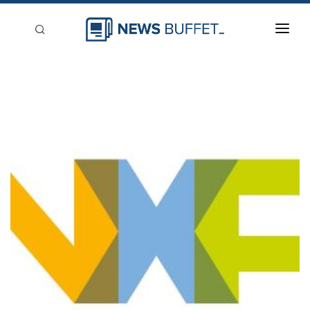
回到首頁
新聞稿分類
登入
刊登