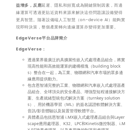
益增多，反應
延遲、隱私和頻寬成為關鍵限制因素，而邊
緣運算可透過更貼近資料來源來解決這些問題讓設備變得
更具智慧。隨著設備端人工智慧（on-device AI）能夠實
現即時決策，整個產業轉向邊緣運算亦變得更加重要。
EdgeVerse
平台品牌簡介
EdgeVerse
：
透過業界最廣泛的具擴展性嵌入式處理產品組合，將實
現高性能和高效能運算的建構模塊（building block
s）整合在一起，為工業、物聯網和汽車市場的眾多邊
緣應用提供動力。
包含恩智浦完整的工業、物聯網和汽車嵌入式處理器產
品組合、全球頂尖的安全產品、增強型短程連接解決方
案、生產就緒型統包式解決方案（turnkey solution
s）、用於機器學習（ML）的簽名認證軟體解決方案、
音訊/影音體驗以及裝置管理軟體平台。
具體產品包括恩智浦 i.MX嵌入式處理產品組合與Layer
scape應用處理器、K32、LPC和Kinetis微控制器、i.M
X RT跨界處理器，以及車用微控制器和處理器。