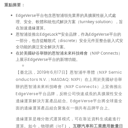
重點摘要：
EdgeVerse平台包含恩智浦領先業界的具擴展性嵌入式處
理、安全、軟體和統包式解決方案（turnkey solution），旨
在加速邊緣運算。
恩智浦並推出EdgeLock™安全品牌，作為EdgeVerse平台的
一部分，包含從離散式（discrete）安全元件至整合嵌入式安
全功能的廣泛安全解決方案。
在於美國矽谷舉辦的恩智浦未來科技峰會（
NXP Connects）
上展示EdgeVerse平台的新增功能。
【臺北訊，2019年6月17日】恩智浦半導體（NXP Semic
onductors N.V.；NASDAQ: NXPI）在上周於美國矽谷舉
辦的恩智浦未來科技峰會（NXP Connects）上宣佈推出
EdgeVerse平台品牌，反映公司快速成長的具擴展性安全
邊緣運算解決方案產品組合。EdgeVerse平台將全球最全
面的邊緣運算產品組合聚集在一個共有品牌平台上。
邊緣運算是種分散式運算模式，可在靠近資料生成處進行
運算。如今，物聯網（IoT
）、互聯汽車和工業應用數量日