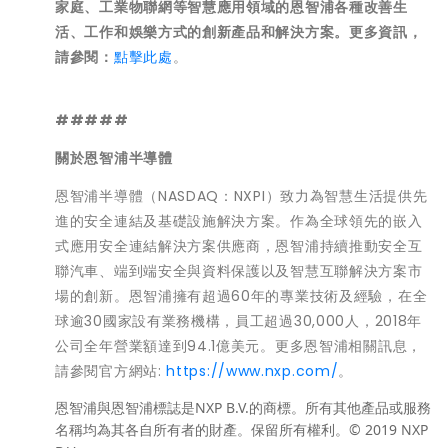
家庭、工業物聯網等智慧應用領域的恩智浦各種改善生
活、工作和娛樂方式的創新產品和解決方案。更多資訊，
請參閱：
點擊此處
。
#####
關於恩智浦半導體
恩智浦半導體（NASDAQ：NXPI）致力為智慧生活提供先
進的安全連結及基礎設施解決方案。作為全球領先的嵌入
式應用安全連結解決方案供應商，恩智浦持續推動安全互
聯汽車、端到端安全與資料保護以及智慧互聯解決方案市
場的創新。恩智浦擁有超過60年的專業技術及經驗，在全
球逾30國家設有業務機構，員工超過30,000人，2018年
公司全年營業額達到94.1億美元。更多恩智浦相關訊息，
請參閱官方網站:
https://www.nxp.com/
。
恩智浦與恩智浦標誌是NXP B.V.的商標。所有其他產品或服務
名稱均為其各自所有者的財產。保留所有權利。© 2019 NXP