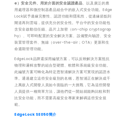
e
）安全元件、用於介面的安全認證產品
、以及廣泛的應
用處理器和微控制器產品組合中的嵌入式安全功能。Edge
Lock賦予邊緣完整性、認證功能和隱私性，從邊緣節點到
閘道再到雲端，提供充分的安全性。平台中的安全功能包
含安全啟動信任錨、晶片上加密（on-chip cryptograp
hy）、可即時配置的安全解決方案、設備雙向驗證、安全
裝置管理套件、無線（over-the-air；OTA）更新和生
命週期管理功能。
EdgeLock品牌還採用編號方案，可以反映解決方案抵抗
物理和邏輯攻擊的組合型硬體、軟體和系統級安全功能。
此編號方案可轉化為特定恩智浦解決方案可實現的認證水
準。通過建立這些安全級別的名稱，恩智浦正在解決成千
上萬嵌入式開發人員如今面臨的一大挑戰，它為這些開發
人員提供一種簡單方法，讓他們從一開始就能夠比較和對
比安全功能，而不需要高級安全專家來解碼這些安全規
範。
EdgeLock SE050簡介