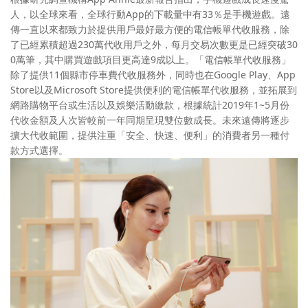
人，以全球來看，全球行動App的下載量中有33％是手機遊戲。遠
傳一直以來都致力於提供用戶最好最方便的電信帳單代收服務，除
了已經累積超過230萬代收用戶之外，每月交易次數更是已經突破30
0萬筆，其中購買遊戲項目更高達9成以上。「電信帳單代收服務」
除了提供11個縣市停車費代收服務外，同時也在Google Play、App
Store以及Microsoft Store提供便利的電信帳單代收服務，並拓展到
網路購物平台或生活以及娛樂活動繳款，根據統計2019年1~5月份
代收金額及人次皆較前一年同期呈現雙位數成長。未來遠傳將逐步
擴大代收範圍，提供注重「安全、快速、便利」的消費者另一種付
款方式選擇。