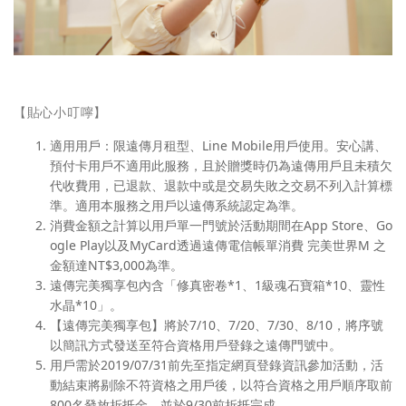
【貼心小叮嚀】
適用用戶：限遠傳月租型、Line Mobile用戶使用。安心講、
預付卡用戶不適用此服務，且於贈獎時仍為遠傳用戶且未積欠
代收費用，已退款、退款中或是交易失敗之交易不列入計算標
準。適用本服務之用戶以遠傳系統認定為準。
消費金額之計算以用戶單一門號於活動期間在App Store、Go
ogle Play以及MyCard透過遠傳電信帳單消費 完美世界M 之
金額達NT$3,000為準。
遠傳完美獨享包內含「修真密卷*1、1級魂石寶箱*10、靈性
水晶*10」。
【遠傳完美獨享包】將於7/10、7/20、7/30、8/10，將序號
以簡訊方式發送至符合資格用戶登錄之遠傳門號中。
用戶需於2019/07/31前先至指定網頁登錄資訊參加活動，活
動結束將剔除不符資格之用戶後，以符合資格之用戶順序取前
800名發放折抵金，並於9/30前折抵完成。