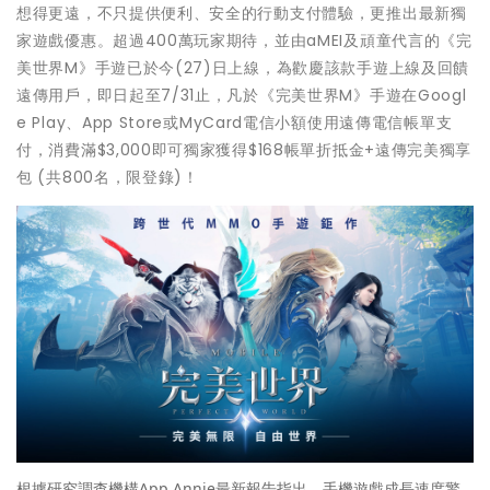
想得更遠，不只提供便利、安全的行動支付體驗，更推出最新獨
家遊戲優惠。超過400萬玩家期待，並由aMEI及頑童代言的《完
美世界M》手遊已於今(27)日上線，為歡慶該款手遊上線及回饋
遠傳用戶，即日起至7/31止，凡於《完美世界M》手遊在Googl
e Play、App Store或MyCard電信小額使用遠傳電信帳單支
付，消費滿$3,000即可獨家獲得$168帳單折抵金+遠傳完美獨享
包 (共800名，限登錄)！
根據研究調查機構App Annie最新報告指出，手機遊戲成長速度驚