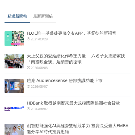
精選新聞稿
最新新聞稿
FLOC唯一基督徒專屬交友APP，基督徒的新福音
2021/03/29
天上父親的愛延續化作希望力量！ 六名子女捐贈家扶
「南投映全號」延續善的循環
2026/08/08
鎧應 AudienceSense 臉部辨識功能上市
2026/08/07
HDBank 取得越南歷來最大規模國際銀團社會貸款
2026/08/07
創智動能強化AI與經營雙軸競爭力 投資長受臺大EMBA
邀分享AI時代投資思維