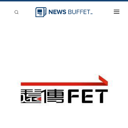
回到首頁
新聞稿分類
登入
刊登