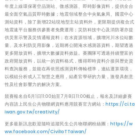
年度上線環保署空品測站、微感測器、即時影像資料，提供全台
最全面空氣品質即時數據；地震領域整合中央氣象局、國震中心
測站資料，除了新增22站現地型主站資料外，更限期提供複合式
地震速平台服務供參賽者免費運用；災防科技中心及消防署亦提
供災害示警及災情通報資料；在水資源領域，擴增河川水位站數
量、及水利防災用影像，近期將公開淹水感測器資料，期望透過
更多開放資料，擴增大數據資料效益。賽團隊可透過持續豐富的
政府開放資料，以統一的資料格式，獲得即時資料介接與歷史資
料查詢服務，並能在再依照感測資料傳輸標準，連結運算環境，
以模組分析或人工智慧之應用，結產官學研的力量，激發具創意
性及社會影響力的解決方案。
競賽報名自6月1日11:00始至7月8日11:00截止，報名及詳細參賽
內容請上民生公共物聯網資料應用競賽官方網站：
https://ci.ta
iwan.gov.tw/creativity/
更多最新訊息歡迎隨時追蹤民生公共物聯網粉絲團：
https://w
ww.facebook.com/CivilIoTTaiwan/