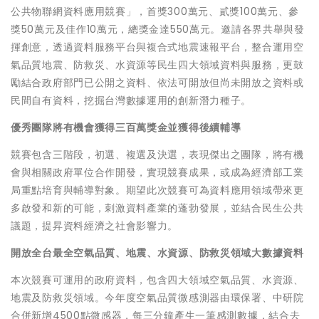
公共物聯網資料應用競賽」，首獎300萬元、貳獎100萬元、參
獎50萬元及佳作10萬元，總獎金達550萬元。邀請各界共舉與發
揮創意，透過資料服務平台與複合式地震速報平台，整合運用空
氣品質地震、防救災、水資源等民生四大領域資料與服務，更鼓
勵結合政府部門已公開之資料、依法可開放但尚未開放之資料或
民間自有資料，挖掘台灣數據運用的創新潛力種子。
優秀團隊將有機會獲得三百萬獎金並獲得後續輔導
競賽包含三階段，初選、複選及決選，表現傑出之團隊，將有機
會與相關政府單位合作開發，實現競賽成果，或成為經濟部工業
局重點培育與輔導對象。期望此次競賽可為資料應用領域帶來更
多啟發和新的可能，刺激資料產業的蓬勃發展，並結合民生公共
議題，提昇資料經濟之社會影響力。
開放全台最全空氣品質、地震、水資源、防救災領域大數據資料
本次競賽可運用的政府資料，包含四大領域空氣品質、水資源、
地震及防救災領域。今年度空氣品質微感測器由環保署、中研院
合併新增4500點微感器，每三分鐘產生一筆感測數據，結合去