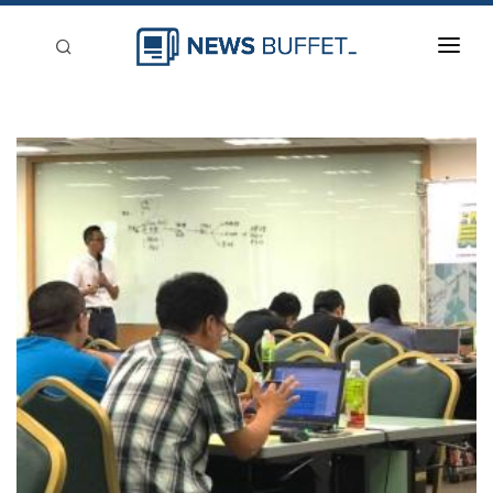
回到首頁
新聞稿分類
登入
刊登