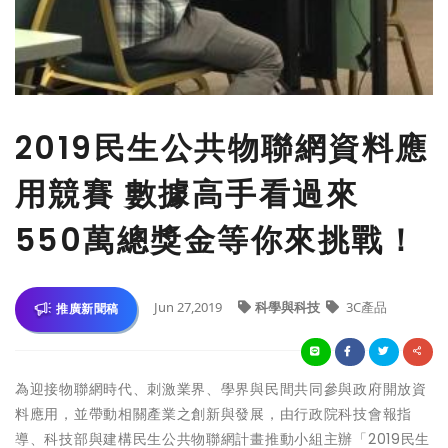
2019民生公共物聯網資料應
用競賽 數據高手看過來
550萬總獎金等你來挑戰！
Jun 27,2019
科學與科技
3C產品
推廣新聞稿
為迎接物聯網時代、刺激業界、學界與民間共同參與政府開放資
料應用，並帶動相關產業之創新與發展，由行政院科技會報指
導、科技部與建構民生公共物聯網計畫推動小組主辦「2019民生