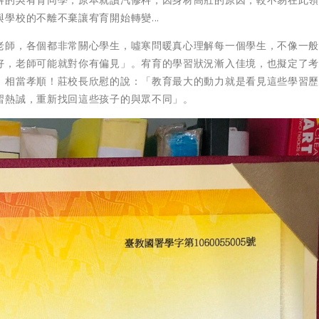
學校的不離不棄讓宥育開始轉變...
老師，各個都非常關心學生，噓寒問暖真心理解每一個學生，不像一
好，老師可能就對你有偏見」。宥育的學習狀況漸入佳境，也擬定了
，相當孝順！莊校長欣慰的說：「教育最大的動力就是看見這些學習
習熱誠，重新找回這些孩子的與眾不同」。