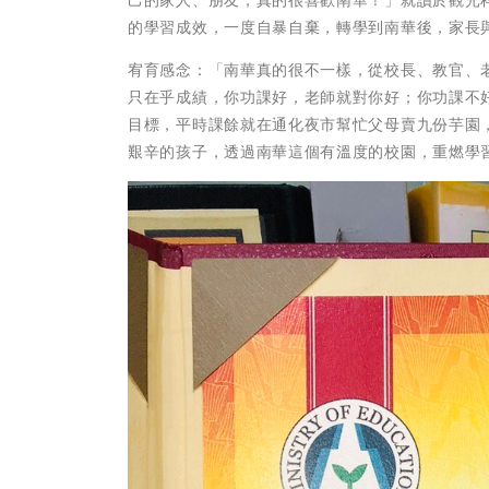
的學習成效，一度自暴自棄，轉學到南華後，家長與
宥育感念：「南華真的很不一樣，從校長、教官、
只在乎成績，你功課好，老師就對你好；你功課不
目標，平時課餘就在通化夜市幫忙父母賣九份芋園
艱辛的孩子，透過南華這個有溫度的校園，重燃學