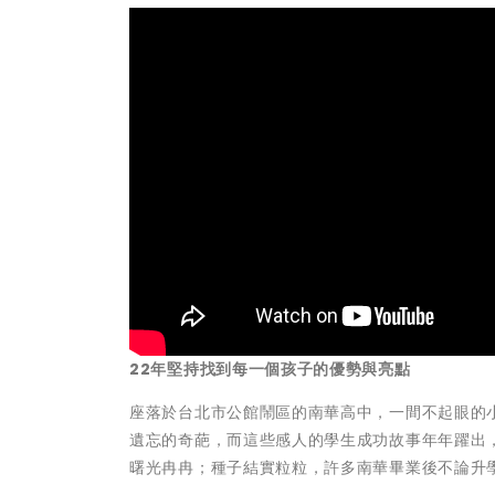
22年堅持找到每一個孩子的優勢與亮點
座落於台北市公館鬧區的南華高中，一間不起眼的小
遺忘的奇葩，而這些感人的學生成功故事年年躍出
曙光冉冉；種子結實粒粒，許多南華畢業後不論升