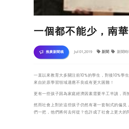
一個都不能少，南華
Jul 01,2019
新聞
新聞時
推廣新聞稿
一直以來教育大多關注前10%的學生，對後10%
來自於原學習領域適應不良或有更大困難！
更有一些孩子因為家庭經濟因素需要半工半讀，而無
然而社會上對於這些孩子仍然有著一套制式的偏見
們一把，他們將何去何從？也許成了社會上更大的