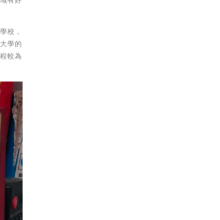
般學校，
考大學的
歷程較為