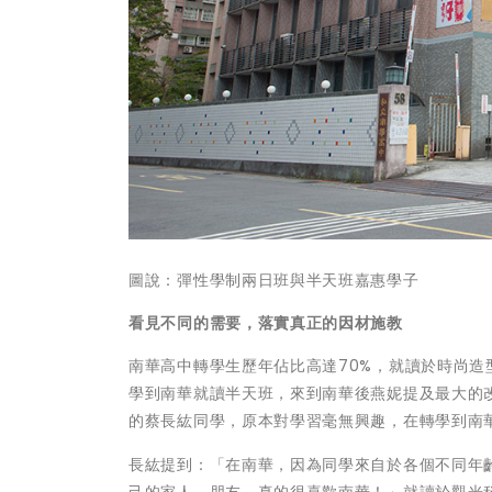
圖說：彈性學制兩日班與半天班嘉惠學子
看見不同的需要，落實真正的因材施教
南華高中轉學生歷年佔比高達70%，就讀於時尚
學到南華就讀半天班，來到南華後燕妮提及最大的
的蔡長紘同學，原本對學習毫無興趣，在轉學到南
長紘提到：「在南華，因為同學來自於各個不同年
己的家人、朋友，真的很喜歡南華！」就讀於觀光