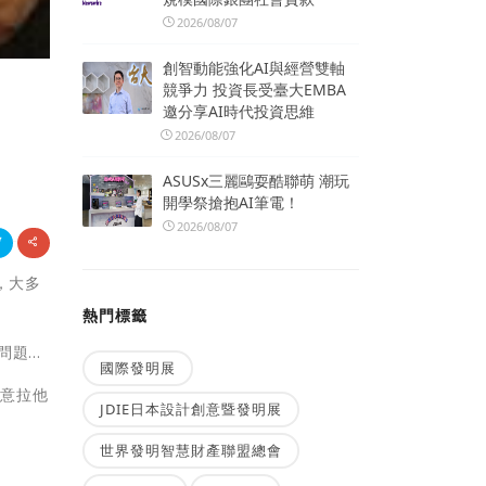
2026/08/07
創智動能強化AI與經營雙軸
競爭力 投資長受臺大EMBA
邀分享AI時代投資思維
2026/08/07
ASUSx三麗鷗耍酷聯萌 潮玩
開學祭搶抱AI筆電！
2026/08/07
，大多
熱門標籤
...
國際發明展
願意拉他
JDIE日本設計創意暨發明展
世界發明智慧財產聯盟總會