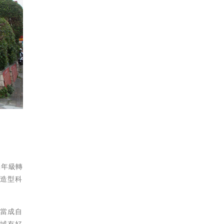
二年級轉
尚造型科
！
生當成自
領域有好