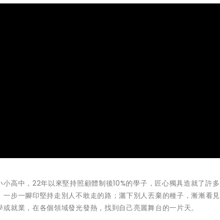
小高中，22年以來堅持照顧體制後10%的學子，匠心獨具造就了許
，一步一腳印堅持走別人不敢走的路；灑下別人丟棄的種子，漸漸看
學或就業，在各個領域發光發熱，找到自己亮麗舞台的一片天。