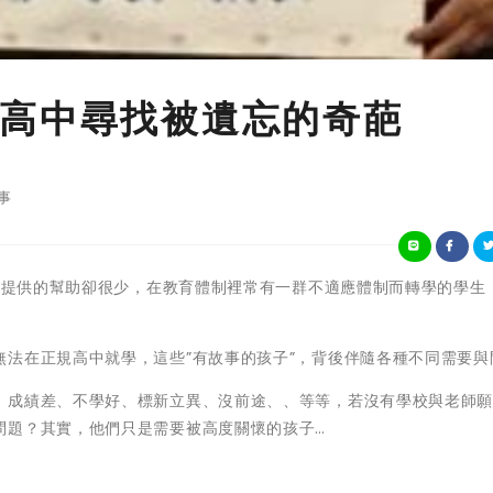
高中尋找被遺忘的奇葩
事
學生提供的幫助卻很少，在教育體制裡常有一群不適應體制而轉學的學生
法在正規高中就學，這些”有故事的孩子”，背後伴隨各種不同需要與問題
，成績差、不學好、標新立異、沒前途、、等等，若沒有學校與老師
問題？其實，他們只是需要被高度關懷的孩子…