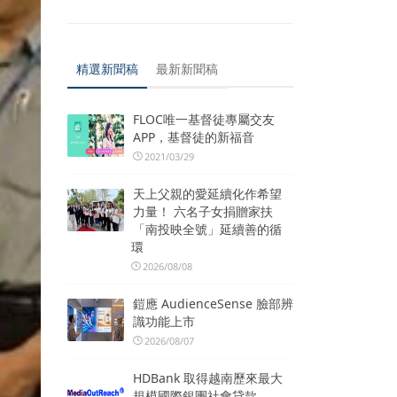
精選新聞稿
最新新聞稿
FLOC唯一基督徒專屬交友
APP，基督徒的新福音
2021/03/29
天上父親的愛延續化作希望
力量！ 六名子女捐贈家扶
「南投映全號」延續善的循
環
2026/08/08
鎧應 AudienceSense 臉部辨
識功能上市
2026/08/07
HDBank 取得越南歷來最大
規模國際銀團社會貸款