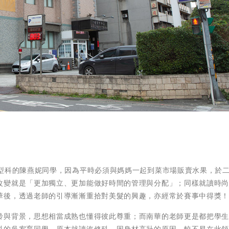
造型科的陳燕妮同學，因為平時必須與媽媽一起到菜市場販賣水果，於
改變就是「更加獨立、更加能做好時間的管理與分配」；同樣就讀時
華後，透過老師的引導漸漸重拾對美髮的興趣，亦經常於賽事中得獎
齡與背景，思想相當成熟也懂得彼此尊重；而南華的老師更是都把學
科的吳宥育同學，原本就讀汽修科，因身材高壯的原因，較不易在此