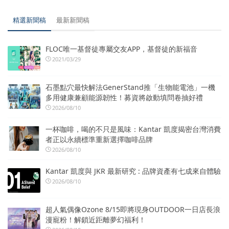
精選新聞稿
最新新聞稿
FLOC唯一基督徒專屬交友APP，基督徒的新福音
2021/03/29
石墨點穴最快解法GenerStand推「生物能電池」一機
多用健康兼顧能源韌性！募資將啟動填問卷抽好禮
2026/08/10
一杯咖啡，喝的不只是風味：Kantar 凱度揭密台灣消費
者正以永續標準重新選擇咖啡品牌
2026/08/10
Kantar 凱度與 JKR 最新研究 : 品牌資產有七成來自體驗
2026/08/10
超人氣偶像Ozone 8/15即將現身OUTDOOR一日店長浪
漫寵粉！解鎖近距離夢幻福利！