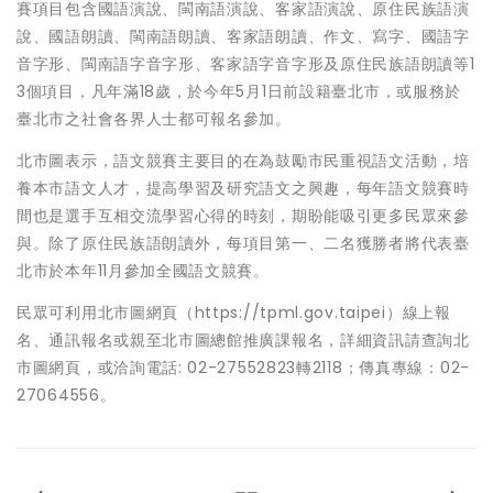
賽項目包含國語演說、閩南語演說、客家語演說、原住民族語演
說、國語朗讀、閩南語朗讀、客家語朗讀、作文、寫字、國語字
音字形、閩南語字音字形、客家語字音字形及原住民族語朗讀等1
3個項目，凡年滿18歲，於今年5月1日前設籍臺北市，或服務於
臺北市之社會各界人士都可報名參加。
北市圖表示，語文競賽主要目的在為鼓勵市民重視語文活動，培
養本市語文人才，提高學習及研究語文之興趣，每年語文競賽時
間也是選手互相交流學習心得的時刻，期盼能吸引更多民眾來參
與。除了原住民族語朗讀外，每項目第一、二名獲勝者將代表臺
北市於本年11月參加全國語文競賽。
民眾可利用北市圖網頁（https://tpml.gov.taipei）線上報
名、通訊報名或親至北市圖總館推廣課報名，詳細資訊請查詢北
市圖網頁，或洽詢電話: 02-27552823轉2118；傳真專線：02-
27064556。