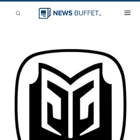
回到首頁
新聞稿分類
登入
刊登