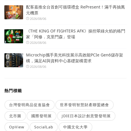
配客嘉推全台首創可循環禮盒 RePresent！滿千再抽萬
元機票
2026/08/06
《THE KING OF FIGHTERS AFK》操控翠綠火焰的格鬥
家「阿修．克里門森」登場
2026/08/06
Microchip攜手美光科技展示高效能PCIe Gen6儲存架
構，滿足AI與資料中心基礎架構需求
2026/08/06
熱門標籤
台灣發明商品促進協會
世界發明智慧財產聯盟總會
北市圖
國際發明展
JDIE日本設計創意暨發明展
OpView
SocialLab
中國文化大學