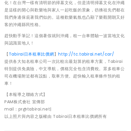
化！在台灣一樣有清明節的掃墓文化，但是清明掃墓文化在沖繩
是這樣的開心與歡樂地與家人一起吃飯的景象，彷彿祖先們都在
我們身邊保庇著我們似的。這種歡樂氣氛也凸顯了樂觀開朗又好
客的沖繩縣民性格。
趕快動手筆記！這個暑假就到沖繩，租一台車體驗一波當地文化
與認識當地人！
【
Tabirai日本租車比價網
】
http://tc.tabirai.net/car/
提供各大知名租車公司一次比較出最划算的租車方案，Tabirai
特別提供免責險，中文導航，價格完全包含消費稅。眾多租車公
司在機場附近都有設點，取車方便。趕快輸入租車條件預約租
車！
【本報導之聯絡方式】
PAM株式會社 宣傳部
mail：pr@tabirai.net|
以上照片與內容之版權由 Tabirai日本租車比價網所有