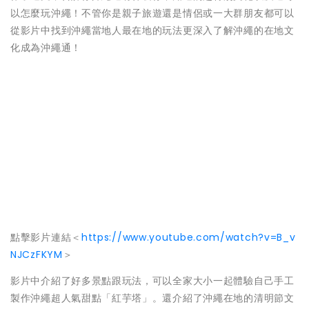
以怎麼玩沖繩！不管你是親子旅遊還是情侶或一大群朋友都可以
從影片中找到沖繩當地人最在地的玩法更深入了解沖繩的在地文
化成為沖繩通！
點擊影片連結＜
https://www.youtube.com/watch?v=B_v
NJCzFKYM
＞
影片中介紹了好多景點跟玩法，可以全家大小一起體驗自己手工
製作沖繩超人氣甜點「紅芋塔」。還介紹了沖繩在地的清明節文