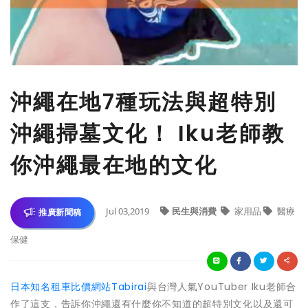
沖繩在地7種玩法與超特別
沖繩掃墓文化！ Iku老師教
你沖繩最在地的文化
Jul 03,2019
民生與消費
家用品
醫療
推廣新聞稿
保健
日本知名租車比價網站Tabirai
與台灣人氣YouTuber Iku老師合
作了這支，告訴你沖繩還有什麼你不知道的超特別文化以及還可