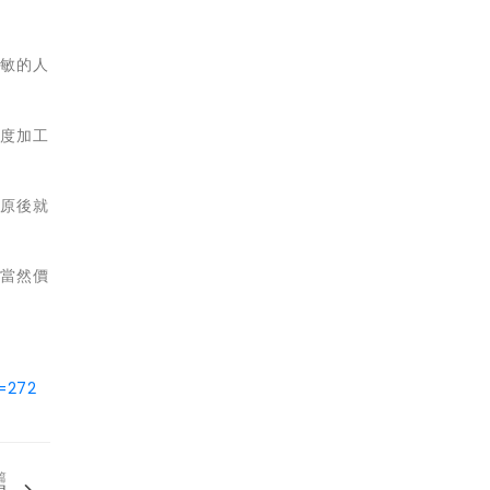
過敏的人
過度加工
敏原後就
，當然價
d=272
篇