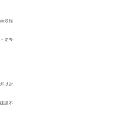
，而最輕
全不要去
，所以當
數建議不