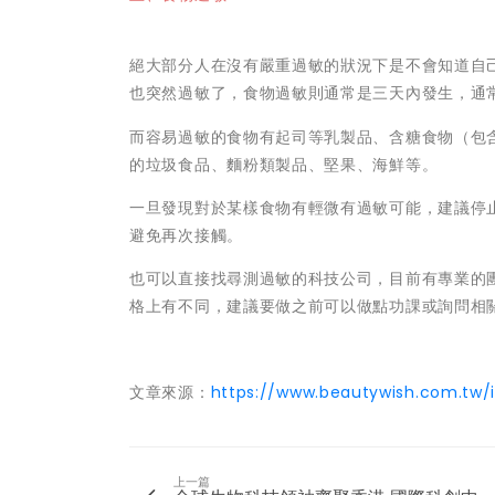
絕大部分人在沒有嚴重過敏的狀況下是不會知道自
也突然過敏了，食物過敏則通常是三天內發生，通
而容易過敏的食物有起司等乳製品、含糖食物（包
的垃圾食品、麵粉類製品、堅果、海鮮等。
一旦發現對於某樣食物有輕微有過敏可能，建議停
避免再次接觸。
也可以直接找尋測過敏的科技公司，目前有專業的
格上有不同，建議要做之前可以做點功課或詢問相
文章來源：
https://www.beautywish.com.tw/
上一篇