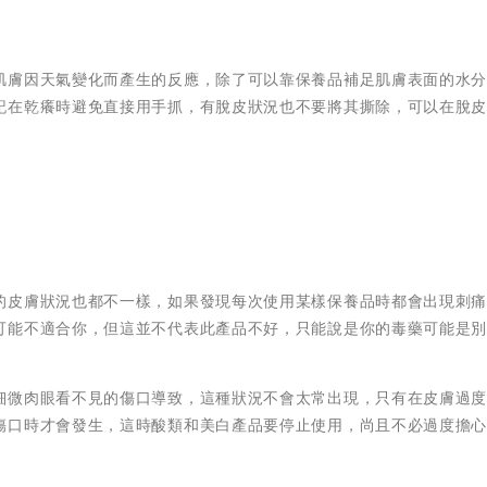
肌膚因天氣變化而產生的反應，除了可以靠保養品補足肌膚表面的水
記在乾癢時避免直接用手抓，有脫皮狀況也不要將其撕除，可以在脫
的皮膚狀況也都不一樣，如果發現每次使用某樣保養品時都會出現刺
可能不適合你，但這並不代表此產品不好，只能說是你的毒藥可能是
細微肉眼看不見的傷口導致，這種狀況不會太常出現，只有在皮膚過
傷口時才會發生，這時酸類和美白產品要停止使用，尚且不必過度擔