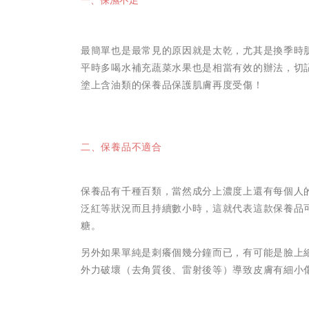
最簡單也是最常見的原因就是太乾，尤其是換季時
平時多喝水補充蔬菜水果也是相當有效的辦法，切
塗上含油類的保養品保護肌膚再度受傷！
二、保養品不適合
保養品有千種百類，當然成分上濃度上還有每個人
泛紅等狀況而且持續數小時，這就代表這款保養品
糖。
另外如果單純是刺癢個幾分鐘而已，有可能是臉上
外力破壞（去角質後、雷射後等）導致皮膚有細小