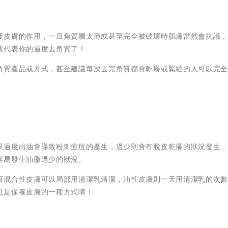
護皮膚的作用，一旦角質層太薄或甚至完全被破壞時肌膚當然會抗議
就代表你的過度去角質了！
角質產品或方式，甚至建議每次去完角質都會乾癢或緊繃的人可以完
果過度出油會導致粉刺痘痘的產生，過少則會有脫皮乾癢的狀況發生
容易發生油脂過少的狀況。
而混合性皮膚可以局部用清潔乳清潔，油性皮膚則一天用清潔乳的次
也是保養皮膚的一種方式唷！