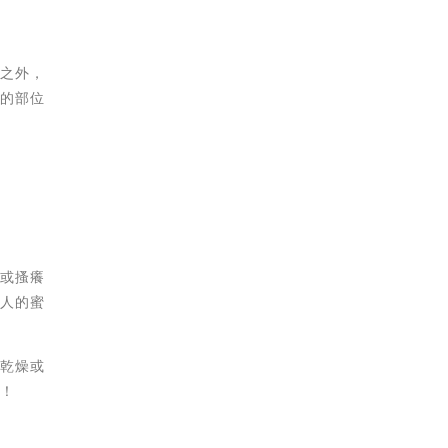
分之外，
皮的部位
痛或搔癢
別人的蜜
度乾燥或
心！