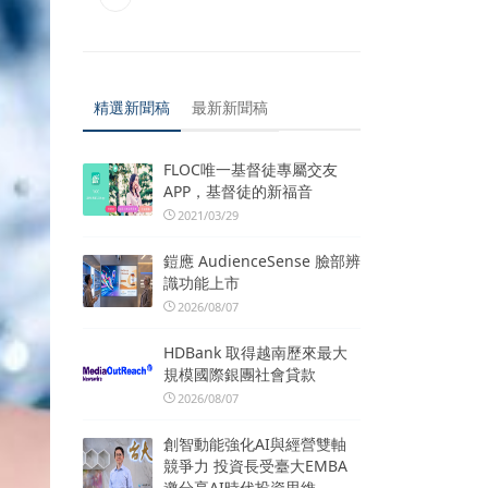
精選新聞稿
最新新聞稿
FLOC唯一基督徒專屬交友
APP，基督徒的新福音
2021/03/29
鎧應 AudienceSense 臉部辨
識功能上市
2026/08/07
HDBank 取得越南歷來最大
規模國際銀團社會貸款
2026/08/07
創智動能強化AI與經營雙軸
競爭力 投資長受臺大EMBA
邀分享AI時代投資思維