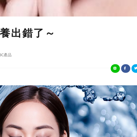
養出錯了～
3C產品