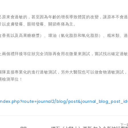
己原來會過敏的，甚至因為年齡的增長導致體質的改變，讓原本不會
常以皮膚發癢、眼睛發癢、關節疼痛為主。
含香蕉以及高果糖糖漿）、壞油（氫化脂肪和氧化脂肪）、糯米類、
止兩個禮拜後等症狀完全消除再食用在微量來測試，嘗試找出確定過
團隊直接專業化的進行過敏測試，另外大醫院也可以做食物過敏測試
關檢測單位！
index.php?route=journal2/blog/post&journal_blog_post_i
下一