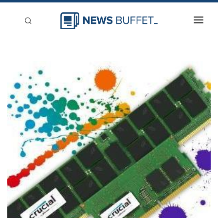
回到首頁
新聞稿分類
登入
刊登