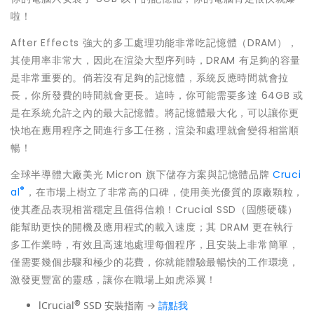
啦！
After Effects 強大的多工處理功能非常吃記憶體（DRAM），
其使用率非常大，因此在渲染大型序列時，DRAM 有足夠的容量
是非常重要的。倘若沒有足夠的記憶體，系統反應時間就會拉
長，你所發費的時間就會更長。這時，你可能需要多達 64GB 或
是在系統允許之內的最大記憶體。將記憶體最大化，可以讓你更
快地在應用程序之間進行多工任務，渲染和處理就會變得相當順
暢！
全球半導體大廠美光 Micron 旗下儲存方案與記憶體品牌
Cruci
®
al
，在市場上樹立了非常高的口碑，使用美光優質的原廠顆粒，
使其產品表現相當穩定且值得信賴！Crucial SSD（固態硬碟）
能幫助更快的開機及應用程式的載入速度；其 DRAM 更在執行
多工作業時，有效且高速地處理每個程序，且安裝上非常簡單，
僅需要幾個步驟和極少的花費，你就能體驗最暢快的工作環境，
激發更豐富的靈感，讓你在職場上如虎添翼！
®
lCrucial
SSD 安裝指南 →
請點我