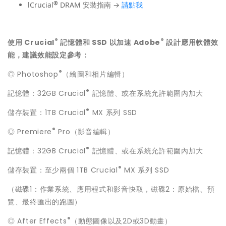
®
lCrucial
DRAM 安裝指南 →
請點我
®
®
使用 Crucial
記憶體和 SSD 以加速 Adobe
設計應用軟體效
能，
建議效能設定參考
：
®
◎ Photoshop
（繪圖和相片編輯）
®
記憶體：32GB Crucial
記憶體、或在系統允許範圍內加大
®
儲存裝置：1TB Crucial
MX 系列 SSD
®
◎ Premiere
Pro（影音編輯）
®
記憶體：32GB Crucial
記憶體、或在系統允許範圍內加大
®
儲存裝置：至少兩個 1TB Crucial
MX 系列 SSD
（磁碟1：作業系統、應用程式和影音快取，磁碟2：原始檔、預
覽、最終匯出的跑圖）
®
◎ After Effects
（動態圖像以及2D或3D動畫）