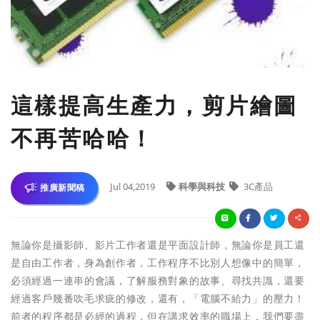
這樣提高生產力，剪片繪圖
不再苦哈哈！
Jul 04,2019
科學與科技
3C產品
推廣新聞稿
無論你是攝影師、影片工作者還是平面設計師，無論你是員工還
是自由工作者，身為創作者，工作程序不比別人想像中的簡單，
必須經過一連串的會議，了解服務對象的故事、尋找共識，還要
經過客戶幾番吹毛求疵的修改，還有，「電腦不給力」的壓力！
前者的程序都是必經的過程，但在講求效率的職場上，我們要盡