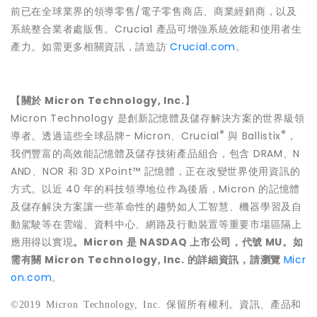
前已在全球業界的領導零售/電子零售商店、商業經銷商，以及
系統整合業者處販售。Crucial 產品可增強系統效能和使用者生
產力。如需更多相關資訊，請造訪
Crucial.com
。
【關於 Micron Technology, Inc.】
Micron Technology 是創新記憶體及儲存解決方案的世界級領
®
®
導者。透過這些全球品牌- Micron、Crucial
與 Ballistix
，
我們豐富的高效能記憶體及儲存技術產品組合，包含 DRAM、N
AND、NOR 和 3D XPoint™ 記憶體，正在改變世界使用資訊的
方式。以近 40 年的科技領導地位作為後盾，Micron 的記憶體
及儲存解決方案讓一些革命性的趨勢如人工智慧、機器學習及自
動駕駛等在雲端、資料中心、網路及行動裝置等重要市場區隔上
應用得以實現
。Micron 是 NASDAQ 上市公司，代號 MU。如
需有關 Micron Technology, Inc. 的詳細資訊，請瀏覽
Micr
on.com
。
©2019 Micron Technology, Inc.
保留所有權利。資訊、產品和