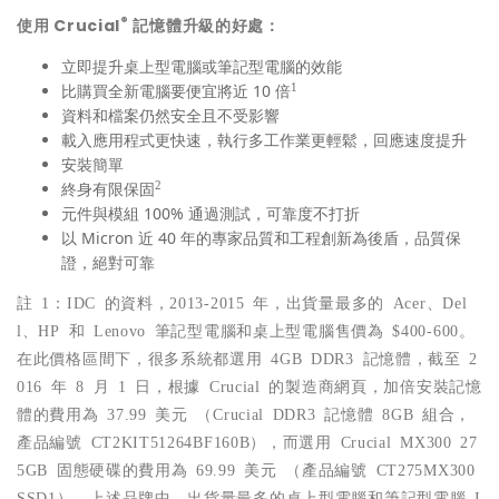
®
使用 Crucial
記憶體升級的好處：
立即提升桌上型電腦或筆記型電腦的效能
1
比購買全新電腦要便宜將近 10 倍
資料和檔案仍然安全且不受影響
載入應用程式更快速，執行多工作業更輕鬆，回應速度提升
安裝簡單
2
終身有限保固
元件與模組 100% 通過測試，可靠度不打折
以 Micron 近 40 年的專家品質和工程創新為後盾，品質保
證，絕對可靠
註 1：IDC 的資料，2013-2015 年，出貨量最多的 Acer、Del
l、HP 和 Lenovo 筆記型電腦和桌上型電腦售價為 $400-600。
在此價格區間下，很多系統都選用 4GB DDR3 記憶體，截至 2
016 年 8 月 1 日，根據 Crucial 的製造商網頁，加倍安裝記憶
體的費用為 37.99 美元 （Crucial DDR3 記憶體 8GB 組合，
產品編號 CT2KIT51264BF160B），而選用 Crucial MX300 27
5GB 固態硬碟的費用為 69.99 美元 （產品編號 CT275MX300
SSD1）。上述品牌中，出貨量最多的桌上型電腦和筆記型電腦 I