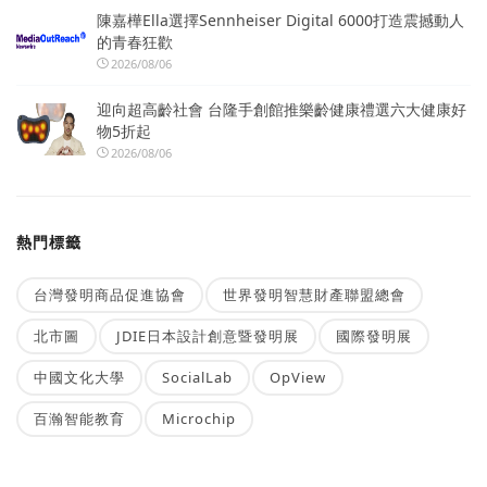
陳嘉樺Ella選擇Sennheiser Digital 6000打造震撼動人
的青春狂歡
2026/08/06
迎向超高齡社會 台隆手創館推樂齡健康禮選六大健康好
物5折起
2026/08/06
熱門標籤
台灣發明商品促進協會
世界發明智慧財產聯盟總會
北市圖
JDIE日本設計創意暨發明展
國際發明展
中國文化大學
SocialLab
OpView
百瀚智能教育
Microchip