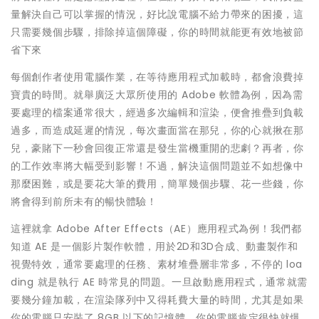
量解決自己可以掌握的情況，好比說電腦不給力帶來的困擾，這
只需要幾個步驟，排除掉這個障礙，你的時間就能更有效地被節
省下來
每個創作者使用電腦作業，在等待應用程式加載時，都會浪費掉
寶貴的時間。就舉廣泛大眾所使用的 Adobe 軟體為例，因為需
要處理的檔案通常很大，經過多次編輯和渲染，便會推疊到負載
過多，而造成延遲的情況，每次畫面當在那兒，你的心就揪在那
兒，豪賭下一秒會回復正常還是發生當機重開的悲劇？再者，你
的工作效率將大幅受到影響！不過，解決這個問題並不如想像中
那麼困難，或是要花大筆的費用，簡單幾個步驟、花一些錢，你
將會得到前所未有的暢快體驗！
這裡就拿 Adobe After Effects（AE）應用程式為例！我們都
知道 AE 是一個影片製作軟體，用於2D和3D合成、動畫製作和
視覺特效，通常要處理的任務、素材堆疊層非常多，不停的 loa
ding 就是執行 AE 時常見的問題。一旦啟動應用程式，通常就需
要幾分鐘加載，在渲染隊列中又得耗費大量的時間，尤其是如果
你的電腦只安裝了 8GB 以下的記憶體，你的電腦肯定很快就爆