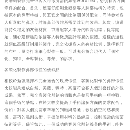
要雕刻製作完全依客人特徵所需的鼻部GoreTex，必須有各方面
條件的配合。首先，應需仔細測量觀察客人臉部結構的特質，包
括原本的鼻型特徵，與五官之間的比例關係與配合，同時參考客
人所喜歡的鼻形，討論鼻部假體所需要達到的效果。其次，慎選
能持久穩定的友善材質，或搭配客人本身的軟骨組織，從零開
始，細心建構雕刻依據客人特徵所設計專屬的假體。這樣的過程
就類似高級訂制服的製作，完全依據客人的身材比例，選擇客訂
的布料，量身打造細心製作一般。可以充分符合現代人「個性
化、獨特、全客製化、尊榮」的訴求。
客製化製作鼻部假體的優缺點
相較於勉強選擇不完全適合的現成假體，客製化製作的鼻部假體
比較能夠達成自然、美觀、獨特，高度符合客人個別喜好的外觀
成果。然而，完全客製化雕刻的假體也是整形手術的一項挑戰。
這個手術的缺點，在於大幅度提高了手術諸多方面的要求配合，
例如：對客人個別需求準確的判斷與溝通，敏銳的空間感和美
感，靈巧的雕刻技術，掌握使用材料的熟練度，控制感染的無菌
技術等等。儘管如此，一個成功的客製化雕刻義鼻的手術，能夠