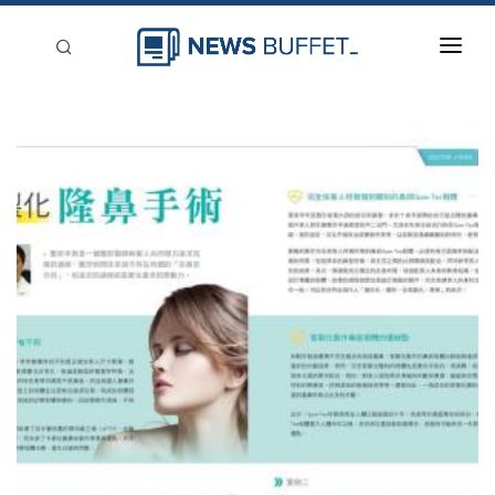
回到首頁
新聞稿分類
登入
刊登