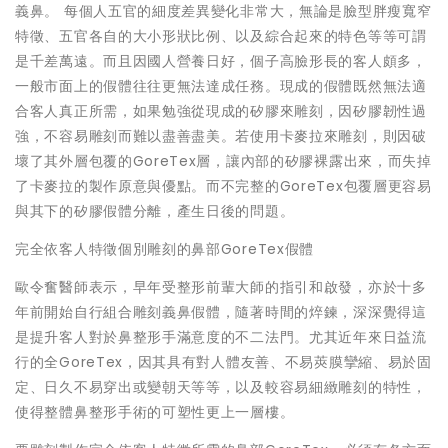
義鼻。 每個人五官的細度差異變化非常大，無論是臉型胖瘦寬窄
特徵、五官各自的大小形狀比例、以及綜合起來的特色等等可謂
是千差萬遠。而且因國人營養日好，個子高臉形長的客人頗多，
一般市面上的假體往往更無法達成任務。現成的假體既然無法適
合客人真正所需，如果勉強從現成的矽膠來雕刻，因矽膠韌性過
強，不容易雕刻而難以盡善盡美。若使用卡麥拉來雕刻，則因破
壞了其外層包覆的GoreTex層，讓內部的矽膠裸露出來，而失掉
了卡麥拉的製作原意與優點。而不完整的GoreTex包覆層更容易
與其下的矽膠假體分離，產生日後的問題。
完全依客人特徵個別雕刻的鼻部GoreTex假體
歐令奮醫師表示，早年受整形前輩大師的指引和啟發，亦於十多
年前開始自行組合雕刻義鼻假體，隨著時間的焠鍊，深深覺得這
是提升客人對於鼻整形手滿意度的不二法門。尤其近年來日益流
行的全GoreTex，因其具有對人體友善、不易莢膜攣縮、易於固
定、日久不易穿出或變朝天等等，以及較容易細緻雕刻的特性，
使得整體鼻整形手術的可塑性更上一層樓。