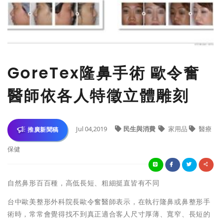
GoreTex隆鼻手術 歐令奮
醫師依各人特徵立體雕刻
Jul 04,2019
民生與消費
家用品
醫療
推廣新聞稿
保健
自然鼻形百百種，高低長短、粗細挺直皆有不同
台中歐美整形外科院長歐令奮醫師表示，在執行隆鼻或鼻整形手
術時，常常會覺得找不到真正適合客人尺寸厚薄、寬窄、長短的