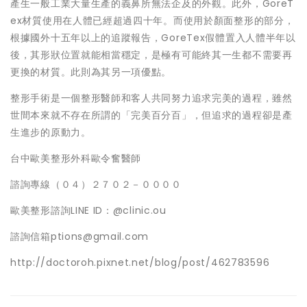
產生一般工業大量生產的義鼻所無法企及的外觀。此外，GoreT
ex材質使用在人體已經超過四十年。而使用於顏面整形的部分，
根據國外十五年以上的追蹤報告，GoreTex假體置入人體半年以
後，其形狀位置就能相當穩定，是極有可能終其一生都不需要再
更換的材質。此則為其另一項優點。
整形手術是一個整形醫師和客人共同努力追求完美的過程，雖然
世間本來就不存在所謂的「完美百分百」，但追求的過程卻是產
生進步的原動力。
台中歐美整形外科歐令奮醫師
諮詢專線（０４）２７０２－００００
歐美整形諮詢LINE ID：@clinic.ou
諮詢信箱ptions@gmail.com
http://doctoroh.pixnet.net/blog/post/462783596