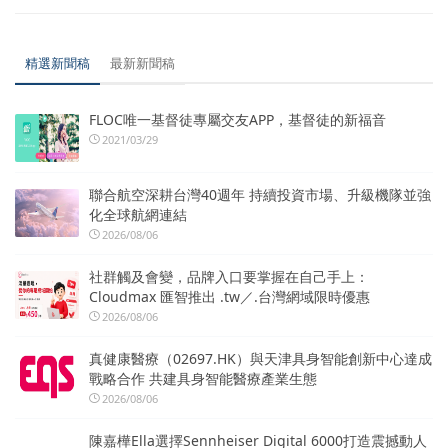
精選新聞稿
最新新聞稿
FLOC唯一基督徒專屬交友APP，基督徒的新福音
2021/03/29
聯合航空深耕台灣40週年 持續投資市場、升級機隊並強
化全球航網連結
2026/08/06
社群觸及會變，品牌入口要掌握在自己手上：
Cloudmax 匯智推出 .tw／.台灣網域限時優惠
2026/08/06
真健康醫療（02697.HK）與天津具身智能創新中心達成
戰略合作 共建具身智能醫療產業生態
2026/08/06
陳嘉樺Ella選擇Sennheiser Digital 6000打造震撼動人