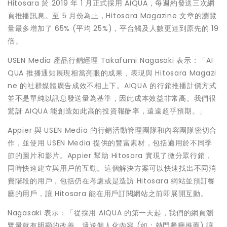
Hitosara 於 2019 年 1 月正式採用 AIQUA，每週約發送三次網
頁推播訊息。至 5 月份為止，Hitosara Magazine 文章的瀏覽
量最多增加了 65% (平均 25%)，平台觸及人數更達到原先的 19
倍。
USEN Media 產品行銷經理 Takafumi Nagasaki 表示：「AI
QUA 推播通知展現相當亮眼的成果，表現與 Hitosara Magazi
ne 的社群媒體廣告成效不相上下。AIQUA 的行銷推播計價方式
並不是單純以訊息發送量為基準，因此成本效益非常高。我們很
驚訝 AIQUA 能創造如此高的投資報酬率，遠遠超乎預期。」
Appier 與 USEN Media 的行銷活動管理團隊和內容團隊密切合
作，並使用 USEN Media 提供的豐富素材，包括適用於不同季
節的圖片和影片。Appier 幫助 Hitosara 實現了微分眾行銷，
同時快速建立與用戶的互動。這個解決方案可以快速找出不同消
費階段的用戶，包括仍在考慮或是造訪 Hitosara 網站並預訂餐
廳的用戶，讓 Hitosara 能在用戶訂閱網站之前即展開互動。
Nagasaki 表示：「從採用 AIQUA 的第一天起，我們的網頁瀏
覽量就有明顯的改善。遞送個人化內容 (如：熱門餐廳推薦) 讓