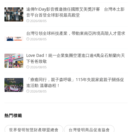
遠傳friDay影音獲邀擔任國際艾美獎評審 台灣本土影
音平台首登全球影視最高殿堂
2026/08/05
台灣引領全球科技產業，帶動東南亞跨境高階人才需求
2026/08/05
Love Dad！統一企業集團空運進口逾4萬朵石斛蘭向天
下爸爸致敬
2026/08/05
「療癒同行，親子森呼吸」115年失親家庭親子關係促
進活動 溫馨啟程！
2026/08/05
熱門標籤
世界發明智慧財產聯盟總會
台灣發明商品促進協會