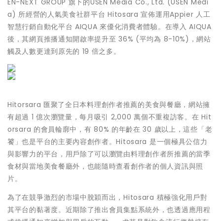
EN-NEXT GROUP 旗下的USEN Media Co., Ltd. (USEN Medi
a) 所經營的人氣美食社群平台 Hitosara 宣佈運用Appier 人工
智慧行銷自動化平台 AIQUA 來優化消費者體驗。在導入 AIQUA
後，其網頁推播通知開啟率提升至 36% (平均為 8-10%)，網站
觸及人數更達到原先的 19 倍之多。
Hitorsara 匯聚了全日本料理創作者推薦的美食與餐廳，網站擁
有超過 1 億次瀏覽量，每月吸引 2,000 萬個不重複訪客。在 Hit
orsara 的會員輪廓中，有 80% 的年齡在 30 歲以上，這些「老
饕」也是平台的主要內容創作者。Hitosara 是一個極具公信力
與影響力的平台，用戶除了可以瀏覽由料理創作者所推薦的當季
食材與當地美食餐廳外，也能隨時查看創作者的個人資訊與照
片。
為了在競爭激烈的市場中脫穎而出，Hitosara 積極強化用戶對
其平台的黏著度。近期除了推出會員集點系統外，也透過應用程