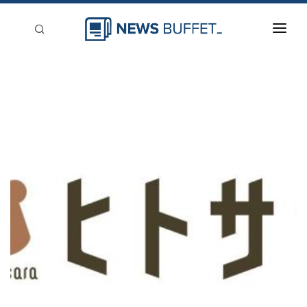
回到首頁
新聞稿分類
登入
刊登