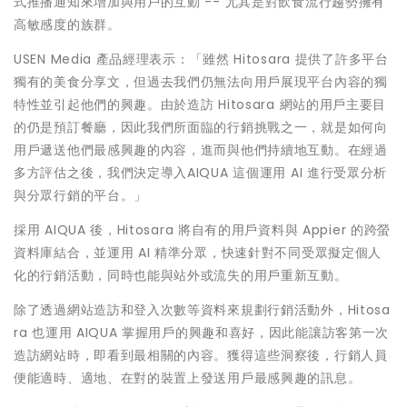
式推播通知來增加與用戶的互動 -- 尤其是對飲食流行趨勢擁有
高敏感度的族群。
USEN Media 產品經理表示：「雖然 Hitosara 提供了許多平台
獨有的美食分享文，但過去我們仍無法向用戶展現平台內容的獨
特性並引起他們的興趣。由於造訪 Hitosara 網站的用戶主要目
的仍是預訂餐廳，因此我們所面臨的行銷挑戰之一，就是如何向
用戶遞送他們最感興趣的內容，進而與他們持續地互動。在經過
多方評估之後，我們決定導入AIQUA 這個運用 AI 進行受眾分析
與分眾行銷的平台。」
採用 AIQUA 後，Hitosara 將自有的用戶資料與 Appier 的跨螢
資料庫結合，並運用 AI 精準分眾，快速針對不同受眾擬定個人
化的行銷活動，同時也能與站外或流失的用戶重新互動。
除了透過網站造訪和登入次數等資料來規劃行銷活動外，Hitosa
ra 也運用 AIQUA 掌握用戶的興趣和喜好，因此能讓訪客第一次
造訪網站時，即看到最相關的內容。獲得這些洞察後，行銷人員
便能適時、適地、在對的裝置上發送用戶最感興趣的訊息。