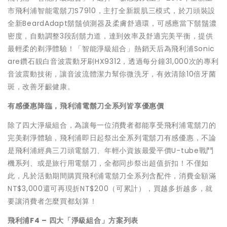
市飛利浦智能電鬍刀S7910，主打全新親肌三模式，於刀頭裝設
全新BeardAdapt鬍鬚偵測器及柔膚舒適環，可感應當下鬍鬚濃
密度，自動調整3段刮鬍力道，達到效率及舒適完美平衡，提供
最輕柔的剃淨體驗！「智能淨級組合」熱銷天后為飛利浦Sonic
are鑽石靚白音波震動牙刷HX9312，透過每分鐘31,000次的專利
音波震動技術，讓音波流體潔力幫你微洗牙，有效清除10倍牙菌
斑，改善牙齦健康。
有感優惠降臨，飛利浦電鬍刀全系列皆享優惠價
除了四大淨級組合，為讓每一位消費者都能享受飛利浦電鬍刀的
完美剃淨體驗，飛利浦即日起祭出全系列電鬍刀有感優惠，不論
是飛利浦經典三刀頭電鬍刀、年輕小資族最愛平價U-tube戰鬥
機系列、或是旅行用電鬍刀，全都同步祭出超值折扣！不僅如
此，凡於活動期間購買飛利浦電鬍刀全系列含配件，消費金額滿
NT$3,000還可再現折NT$200（可累計），買越多折越多，就
要讓消費者怎麼買都划算！
飛利浦
F4 –
四大「淨級組合」方案列表