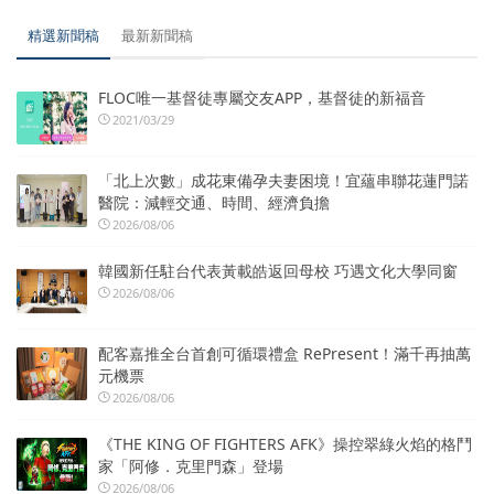
精選新聞稿
最新新聞稿
FLOC唯一基督徒專屬交友APP，基督徒的新福音
2021/03/29
「北上次數」成花東備孕夫妻困境！宜蘊串聯花蓮門諾
醫院：減輕交通、時間、經濟負擔
2026/08/06
韓國新任駐台代表黃載皓返回母校 巧遇文化大學同窗
2026/08/06
配客嘉推全台首創可循環禮盒 RePresent！滿千再抽萬
元機票
2026/08/06
《THE KING OF FIGHTERS AFK》操控翠綠火焰的格鬥
家「阿修．克里門森」登場
2026/08/06