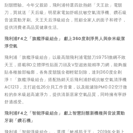
刮鬍體驗。今年父親節，飛利浦特選四款熱銷「天王款」電鬍
刀，買就送「天后級」明星家電如舒眠抗敏空氣清淨機、鑽石級
音波震動牙刷。天王天后淨級組合，照顧全家人的面子和裡子，
提供消費者高品質健康生活。
飛利浦
F4
之「旗艦淨級組合」
獻上
360
度剃淨男人與奈米級潔
淨空氣
飛利浦「旗艦淨級組合」以最高階飛利浦電鬍刀S9751擔綱不敗
天王，搭載8D立體彈性貼面刀頭及V型超效能精準刀網，能夠服
貼各種臉部輪廓，各角度鬍鬚全都輕鬆刮除，達到360度全剃
淨！「旗艦淨級組合」搭配熱銷天后飛利浦舒眠抗敏空氣清淨機
AC1213，主打超低26分貝工作音量，以及能濾除PM0.02空汙微
粒的奈米級超高濾淨力，提供清新居家空氣品質，同時擁有寧靜
舒適感受。
飛利浦
F4
之「
智能
淨級組合」
獻上智慧刮鬍新機種與音波震動
牙刷「鑽石機」
飛利浦「智能淨級組合」，選擇「敏感肌天王」 2019年全新上