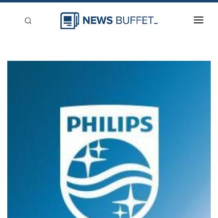
回到首頁
新聞稿分類
登入
刊登