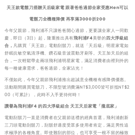
天王款電鬍刀搭贈天后級家電
跟著爸爸過節全家受惠
Hen
可以
電鬍刀全機種降價
再享滿
3000
折
200
今年父親節，飛利浦不只讓爸爸開心過節，更要讓全家人一同歡
慶，即日（3日）起，隆重推出具有
飛利浦
F4
美譽的
四大淨級組
合
，
凡購買「天王款」電動刮鬍刀，就送「天后級」明星家電如
舒眠抗敏空氣清淨機、鑽石級音波震動牙刷等。天王加天后的組
合，一次輕鬆帶走兩項飛利浦明星家電，滿足消費者由裡到外的
每一種健康需求，爸爸過節，全家沾光！
不僅如此，今年父親節飛利浦推出超誠意全機種有感降價優惠。
活動期間購買電鬍刀，不限型號消費滿NT$3,000皆可折抵NT$2
00（可累計），此時不入手更待何時！
讚譽為飛利浦
F4
的四大淨級組合
天王天后家電「攏底家」
電動刮鬍刀一直是消費者在父親節送禮的經典首選，飛利浦創新
三刀頭電動刮鬍刀，刮鬍舒適度受眾多使用者肯定，滿足男性追
求極淨的各種角度。即使難刮的部位，也可享受一根不留的極致