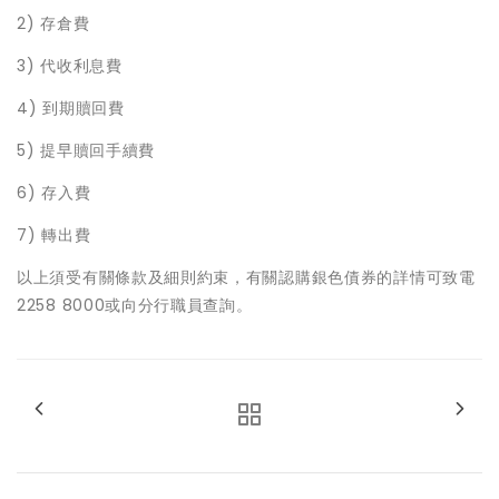
2) 存倉費
3) 代收利息費
4) 到期贖回費
5) 提早贖回手續費
6) 存入費
7) 轉出費
以上須受有關條款及細則約束，有關認購銀色債券的詳情可致電
2258 8000或向分行職員查詢。