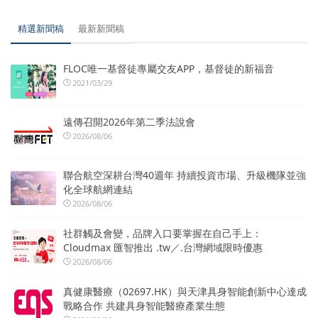
精選新聞稿
最新新聞稿
FLOC唯一基督徒專屬交友APP，基督徒的新福音
2021/03/29
遠傳召開2026年第二季法說會
2026/08/06
聯合航空深耕台灣40週年 持續投資市場、升級機隊並強
化全球航網連結
2026/08/06
社群觸及會變，品牌入口要掌握在自己手上：
Cloudmax 匯智推出 .tw／.台灣網域限時優惠
2026/08/06
真健康醫療（02697.HK）與天津具身智能創新中心達成
戰略合作 共建具身智能醫療產業生態