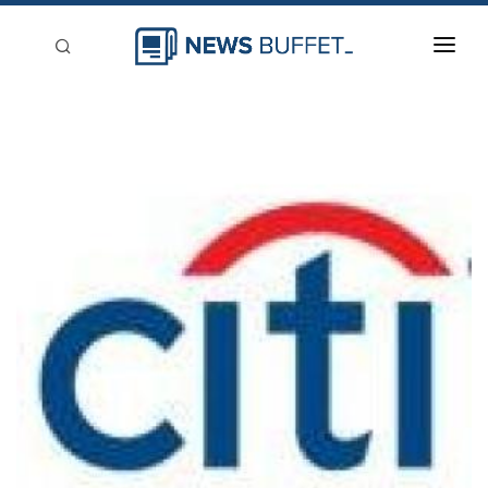
回到首頁
新聞稿分類
登入
刊登