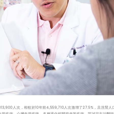
3,900人次，相較於10年前4,559,710人次激增了27.5%，且洗腎
血管疾病、心臟血管疾病、各種退化性關節炎等疾病。范誠宗主治醫