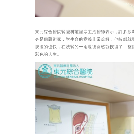
東元綜合醫院腎臟科范誠宗主治醫師表示，許多尿
身是個藝術家，對生命的意義非常瞭解，他按部就
恢復的也快，在洗腎的一兩週後食慾就恢復了，整
彩色的人生。