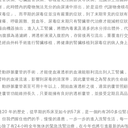
謝，此時體內的廢物無法充分的由尿液中排出，於是這些 代謝物會積
尿毒症』。而早期的尿毒症並沒有嚴重的症狀，到了末期常見的症狀
膚癢、呼吸困難、貧血等。尿毒症末期只有腎臟替代治療才能減輕症
液藉由機器抽出，進入人工腎臟，將體內毒素及過多的水分排出體外，
體內腹膜為過濾網，將透析液灌入腹腔內，存留後再引流出，重覆進行
是經由外科手術進行腎臟移植，將健康的腎臟移植到尿毒症的病人身
受動靜脈廔管的手術，才能使血液透析的血液能順利流出到人工腎臟
腎時的血液流速，影響到尿毒的清潔率，因此廔管稱之為腎友的生命
，動靜脈廔管甚至可用十年以上，開始血液透析之後，適當的廔管照
使廔管功能維持長久，只要能擁有良好的透析廔管，並接受定期且高
。
0 年的歷史，從早期的15床至如今的57床，是一個約有260多位腎
，但我們握住他們的手，慢慢的適應，一步一步的進入洗腎生活，每
除了有24小時全年無休的緊急洗腎治療，在今年也將引進最新的AI