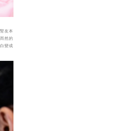
姓腎友本
然而然的
黑白變成