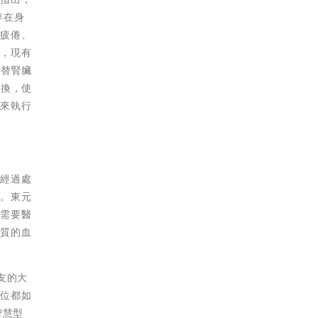
存在身
有疲倦、
狀，現有
代替腎臟
交換，使
上來執行
，經過處
線。東元
顧需要醫
品質的血
友的大
一位都如
智慧型