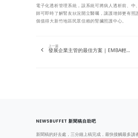
電子化透析管理系統，該系統可將病人透析前、中
師可即時了解腎友狀況開立醫囑，讓護理師更有照
個值得大新竹地區民眾信賴的腎臟照護中心。
上一篇
發展企業主管的最佳方案 | EMBA輕...
NEWSBUFFET 新聞稿自助吧
新聞稿的好去處，三分鐘上稿完成，最快接觸最多讀