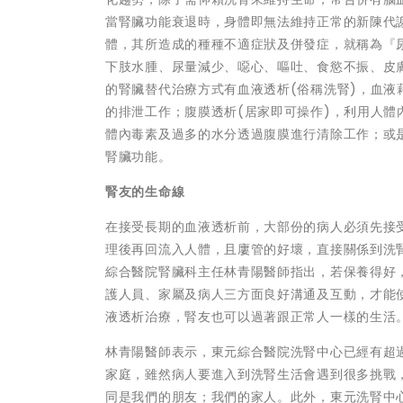
當腎臟功能衰退時，身體即無法維持正常的新陳代
體，其所造成的種種不適症狀及併發症，就稱為『
下肢水腫、尿量減少、噁心、嘔吐、食慾不振、皮
的腎臟替代治療方式有血液透析(俗稱洗腎)，血
的排泄工作；腹膜透析(居家即可操作)，利用人
體內毒素及過多的水分透過腹膜進行清除工作；或
腎臟功能。
腎友的生命線
在接受長期的血液透析前，大部份的病人必須先接
理後再回流入人體，且廔管的好壞，直接關係到洗
綜合醫院腎臟科主任林青陽醫師指出，若保養得好
護人員、家屬及病人三方面良好溝通及互動，才能
液透析治療，腎友也可以過著跟正常人一樣的生活
林青陽醫師表示，東元綜合醫院洗腎中心已經有超過2
家庭，雖然病人要進入到洗腎生活會遇到很多挑戰
同是我們的朋友；我們的家人。此外，東元洗腎中心