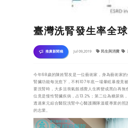
臺灣洗腎發生率全球
Jul 09,2019
民生與消費
推廣新聞稿
今年68歲的陳姓腎友是一位藝術家，身為藝術家
腎臟功能每況愈下，不料107年底一場暈眩暴瘦竟
要洗腎時，大多沮喪氣餒感覺人生將變成黑白再無色
位竟是慢性腎臟疾病，占13.2%；第二位為糖尿病
透過東元綜合醫院洗腎中心醫護團隊溫暖專業的照
的志業。