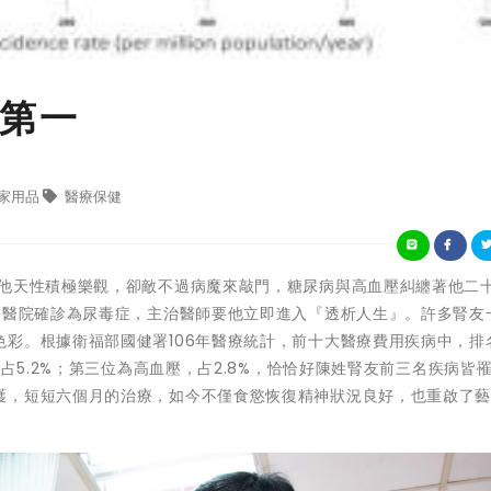
第一
家用品
醫療保健
的他天性積極樂觀，卻敵不過病魔來敲門，糖尿病與高血壓糾纏著他二
被醫院確診為尿毒症，主治醫師要他立即進入『透析人生』。許多腎友
彩。根據衛福部國健署106年醫療統計，前十大醫療費用疾病中，排
，占5.2%；第三位為高血壓，占2.8%，恰恰好陳姓腎友前三名疾病皆
護，短短六個月的治療，如今不僅食慾恢復精神狀況良好，也重啟了