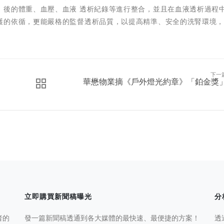
、後的體重、血壓、血液 透析紀錄等進行整合，並且在血液透析過程
護的依循，更能嚴格的監督透析品質，以提高精準、安全的洗腎環境
下一
華懋物業摘《戶外燈光約章》「鉑金獎
立即購買新聞稿曝光
分
者的
發一篇新聞稿透通到各大媒體的最快速、最便捷的方案！
透