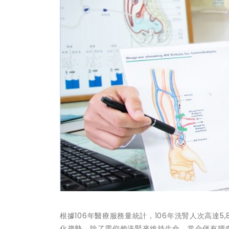
根據106年醫療服務量統計，106年洗腎人次高達5,81
化趨勢，除了需仰賴洗腎來維持生命，常合併有腦