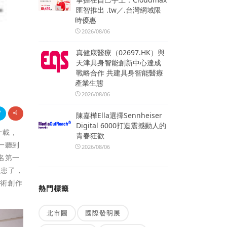
匯智推出 .tw／.台灣網域限
時優惠
2026/08/06
真健康醫療（02697.HK）與
天津具身智能創新中心達成
戰略合作 共建具身智能醫療
產業生態
2026/08/06
陳嘉樺Ella選擇Sennheiser
Digital 6000打造震撼動人的
十載，
青春狂歡
一聽到
2026/08/06
名第一
罹患了，
藝術創作
熱門標籤
北市圖
國際發明展