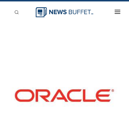
回到首頁
新聞稿分類
登入
刊登