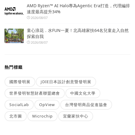
AMD Ryzen™ AI Halo專為Agentic Era打造，代理編排
速度最高提升34%
2026/08/07
童心浪花．水FUN一夏！北高雄家扶64名兒童走入自然
探索自我
2026/08/07
熱門標籤
國際發明展
JDIE日本設計創意暨發明展
世界發明智慧財產聯盟總會
中國文化大學
SocialLab
OpView
台灣發明商品促進協會
北市圖
Microchip
宜蘭家扶中心