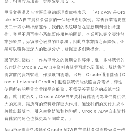
態，均預設為加密，讓團隊更加安心。
甲骨文香港及台灣區董事總經理盧偉權表示：「AsiaPay 是Ora
cle ADW自主資料倉儲雲的一個絕佳應用案例。零售行業需要整
天二十四小時持續運作，我們的系統即使在更新期間也如常運
作，客戶不用再擔心系統暫停服務的問題。企業可以完全專注於
業務發展，毋須擔心底層的IT事務，因此成本亦隨之而降低，企
業可以獲得更深入的數據分析，發掘更多創新機會。」
梁智聰則指出：「作為甲骨文的長期合作夥伴，進一步將我們的
合作延伸Oracle ADW自主資料倉儲雲可謂水到渠成，幫助我們
將當前的資料管理工作擴展到雲端。另外，Oracle通用儲值 (O
racle Universal Credits) 服務讓我們能依照自身需求，彈性
使用所有的甲骨文雲端平台服務，不需要簽署新合約或紙本流
程。就目前所及，Oracle ADW自主資料倉儲雲將為我們提供強
大的支持、讓所有的資料發揮巨大作用。適逢我們的支付系統即
將推出新版本、引入生物辨識和物聯網，Oracle ADW自主資料
倉儲雲的角色也就更為至關重要。」
AsiaPay將資料移轉至Oracle ADW自主資料倉儲雲後做進一步