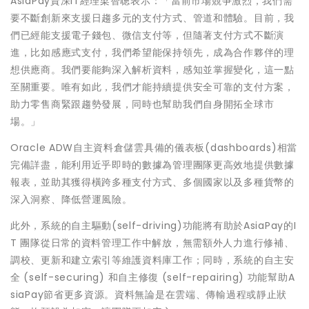
AsiaPay資深IT經理梁智聰表示：「當前市場競爭激烈，我們需
要不斷創新來支援日趨多元的支付方式、管道和體驗。目前，我
們已經能支援電子錢包、微信支付等，但隨著支付方式不斷演
進，比如感應式支付，我們希望能保持領先，成為合作夥伴的理
想供應商。我們要能夠深入解析資料，感知並掌握變化，這一點
至關重要。唯有如此，我們才能持續提供安全可靠的支付方案，
助力零售商緊跟趨勢發展，同時也幫助我們自身開拓全球市
場。」
Oracle ADW自主資料倉儲雲具備的儀表板(dashboards)相當
完備詳盡，能利用近乎即時的數據為管理團隊更高效地提供數據
報表，並助其獲得橫跨多種支付方式、多個國家以及多種貨幣的
深入洞察、降低營運風險。
此外，系統的自主驅動(self-driving)功能將有助於AsiaPay的I
T 團隊從日常的資料管理工作中解放，無需額外人力進行修補、
調校、更新和建立索引等維護資料庫工作；同時，系統的自主安
全 (self-securing) 和自主修復 (self-repairing) 功能幫助A
siaPay節省更多資源。資料無論是在雲端、傳輸過程或靜止狀