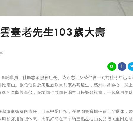
雲臺老先生103歲大壽
事
湖區輔導員、社區志願服務組長、榮欣志工及替代役一同前往今年已10
壽比南山。張伯伯對於榮服處派員前來為其慶生，感到非常開心，臉
國家的奉獻與辛勞，在場同仁共同高唱生日快樂歌祝壽，一起享用美
任起保家衛國的責任，自軍中退伍後，在民間餐廳擔任員工至退休，
八時起床用餐後休息，天氣好時在下午約三點左右由女兒陪同至附近