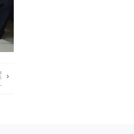
篇
生
.