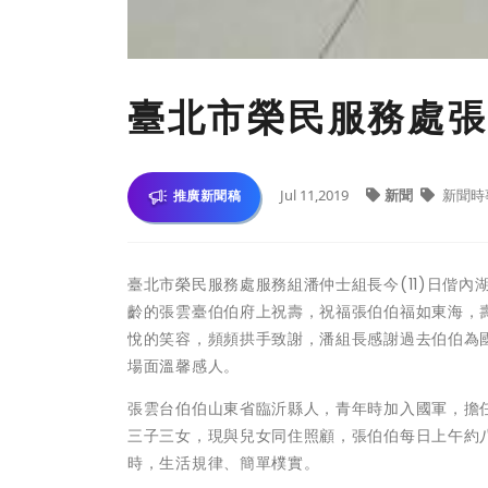
臺北市榮民服務處張
Jul 11,2019
新聞
新聞時
推廣新聞稿
臺北市榮民服務處服務組潘仲士組長今(11)日偕內
齡的張雲臺伯伯府上祝壽，祝福張伯伯福如東海，
悅的笑容，頻頻拱手致謝，潘組長感謝過去伯伯為
場面溫馨感人。
張雲台伯伯山東省臨沂縣人，青年時加入國軍，擔
三子三女，現與兒女同住照顧，張伯伯每日上午約
時，生活規律、簡單樸實。