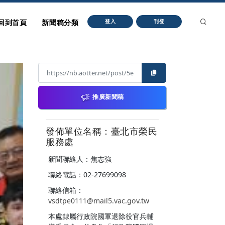
回到首頁
新聞稿分類
登入
刊登
推廣新聞稿
發佈單位名稱：臺北市榮民
服務處
新聞聯絡人：焦志強
聯絡電話：02-27699098
聯絡信箱：
vsdtpe0111@mail5.vac.gov.tw
本處隸屬行政院國軍退除役官兵輔