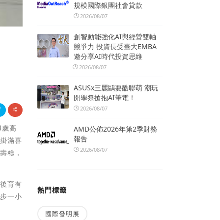
規模國際銀團社會貸款
2026/08/07
創智動能強化AI與經營雙軸
競爭力 投資長受臺大EMBA
邀分享AI時代投資思維
2026/08/07
ASUSx三麗鷗耍酷聯萌 潮玩
開學祭搶抱AI筆電！
2026/08/07
3歲高
AMD公佈2026年第2季財務
報告
上掛滿喜
2026/08/07
味壽糕，
婚後育有
熱門標籤
散步一小
國際發明展