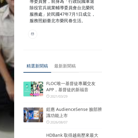
導委員會，前身為「行政院國軍退
除役官兵就業輔導委員會台北榮民
服務處」於民國47年7月1日成立，
服務照顧臺北市榮民眷生活。
精選新聞稿
最新新聞稿
FLOC唯一基督徒專屬交友
APP，基督徒的新福音
2021/03/29
鎧應 AudienceSense 臉部辨
識功能上市
2026/08/07
HDBank 取得越南歷來最大