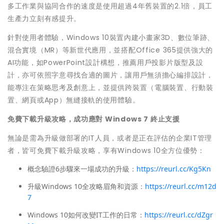
多工作業與協同合作的速度是使用超過4年舊裝置的2.1倍，員工
生產力立刻有感提升。
針對使用者體驗，Windows 10裝置內建小畫家3D、數位筆跡、
混合實境（MR）等新世代應用，並搭配Office 365提供強大的
AI功能，如PowerPoint設計構想，推薦用戶投影片版型及設
計，亦可依照字意尋找合適的圖片，讓用戶無須擔心編排設計，
能專注在策略思考及創意上，並提供跨裝置（電腦裝置、行動裝
置、網頁或App）無縫接軌的使用體驗。
免費下載升級攻略，成功應對
Windows 7
終止支援
無論是需為升級做部署的IT人員，或者是正在評估的企業IT管理
者，皆可免費下載升級攻略，享有Windows 10全方位優勢：
概念驗證6步驟來一場成功的升級：
https://reurl.cc/Kg5Kn
升級Windows 10全攻略眉角和資源：
https://reurl.cc/m12d
7
Windows 10如何改變IT工作的日常：
https://reurl.cc/dZgr