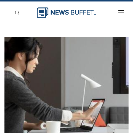
回到首頁
新聞稿分類
登入
刊登