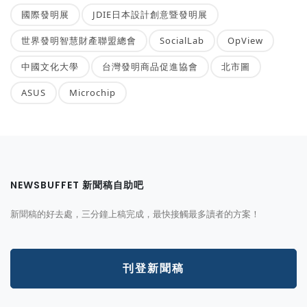
國際發明展
JDIE日本設計創意暨發明展
世界發明智慧財產聯盟總會
SocialLab
OpView
中國文化大學
台灣發明商品促進協會
北市圖
ASUS
Microchip
NEWSBUFFET 新聞稿自助吧
新聞稿的好去處，三分鐘上稿完成，最快接觸最多讀者的方案！
刊登新聞稿