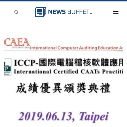
回到首頁
新聞稿分類
登入
刊登