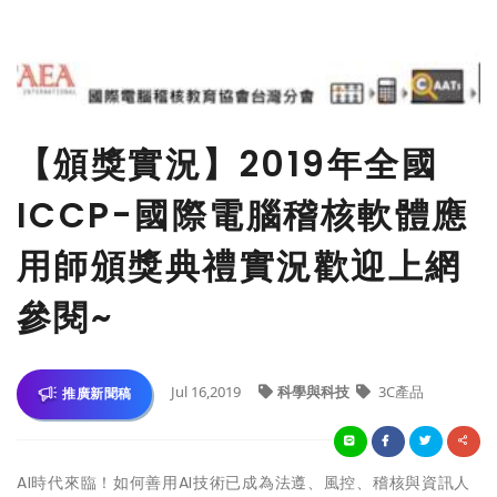
【頒獎實況】2019年全國
ICCP-國際電腦稽核軟體應
用師頒獎典禮實況歡迎上網
參閱~
Jul 16,2019
科學與科技
3C產品
推廣新聞稿
AI時代來臨！如何善用AI技術已成為法遵、風控、稽核與資訊人