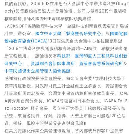
員的新挑戰。2019.6.13在集思台大會議中心舉辦法遵科技(RegT
ech)與電腦稽核國際人才發展論壇，並同步舉辦2019年電腦稽
核軟體應用師及國際ERP電腦稽核師頒獎典禮。
JACKSOFT協助致理科技大學「金融科技創新實務雲端實作場域
計畫」辦公室、
國立中正大學「製商整合研究中心」
與
國際電腦
稽核教育協會(ICAEA)
13日假集思台大會議中心柏拉圖廳舉辦
「2019年法遵科技與電腦稽核高峰論壇—AI領航、稽核與法遵創
新實務應用」，該論壇另有
科技部「臺灣印度人工智慧科技創新
研究中心」
、
資誠聯合會計師事務所
、
資策會智慧系統研究所
及
中華民國傑出企業管理人協會協辦
。
感謝前行政院院長張善政院長、前金管會主委/致理科技大學丁
克華講座教授、財政部財政主計金融處王立群處長、資誠聯合會
計事務所周建宏所長、台灣集中保管結算所林修銘董事長、ICAE
A黃秀鳳台灣分會長、ICAEA弓塲啓司日本分會長、ICAEA Dr. E
zz Hattab杜拜分會長、國立中正大學黃士銘教授/研發長蒞臨
頒獎，來自各銀行、保險、證券、大型上市櫃公司超過120位法
遵、稽核、風控主管與業界先進與會見證!!
在高度資訊化作業企業營運環境裡，替內部或外部客戶提供審