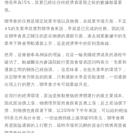
增長率為1.5%，其實已經比任何經濟衰退期之前的數據都還要
低。
聯準會的任務是穩定就業市場以及物價，在就業市場方面，不足
4%的失業率其實對聯準會來說，早就是已完成的任務。因此現
在聯準會真正關注的是在物價的通膨方面，過去就業數據中的失
業率下降會帶動通膨上升，這是經濟學中的菲利普曲線。
然而，這條被奉為神諭的理論，在這一輪美國經濟成長的過程中
破功了。鮑威爾在向參議院銀行委員會發表證詞時表示「失業和
通膨之間的關係已經崩潰。」這意味著，在低失業率的環境下，
決定聯準會升降息的因素，只剩通膨水準是否能達標，一但通膨
出現上行的壓力，聯準會才有可能重啟升息。
在現行的經濟環境，原油是推動整個經濟體運行的最主要成本。
因此當油價上漲，物價理所當然會跟著反應上漲；反之若油價下
滑，則物價也會跟著下降。以2019年下半年來說，可以紐約輕油
65美元作為分水嶺，一但油價持續上揚突破65美元，聯準會將
再度面臨通膨的上行壓力，屆時市場所沉醉的資金行情將再度被
聯準會給收回去。