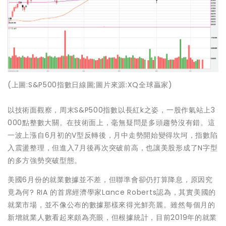
(上圖:S&P500指數日線圖;圖片來源:XQ全球贏家)
以技術面觀察，周末S&P500指數以長紅k之姿，一股作氣站上3
000點整數大關。在技術面上，毫無疑問是多頭趨勢沒有錯。這
一波上漲自6月初的V型反轉後，月中走勢開始變得坎坷，指數陷
入震盪整理，但進入7月後再次突破前高，也讓美股形成了N字型
的多方強勢突破型態。
美國6月份的就業數據並不差，但聯準會卻仍打算降息，原因究
竟為何? RIA 的首席經濟學家Lance Roberts認為，其實美國的
就業市場，並不像公布的數據那樣來得光鮮亮麗。雖然每個月的
新增就業人數看起來頗為亮眼，但根據統計，目前2019年的就業