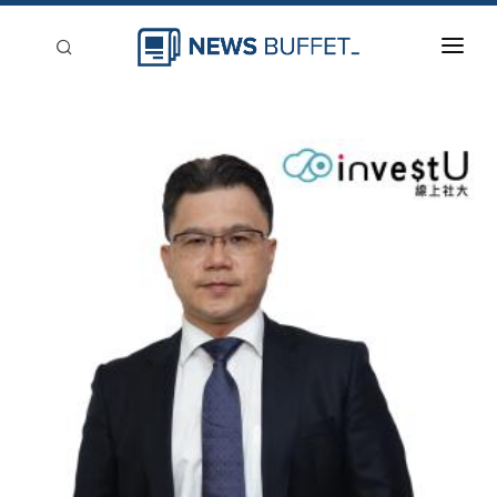
回到首頁
新聞稿分類
登入
刊登