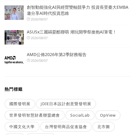
創智動能強化AI與經營雙軸競爭力 投資長受臺大EMBA
邀分享AI時代投資思維
2026/08/07
ASUSx三麗鷗耍酷聯萌 潮玩開學祭搶抱AI筆電！
2026/08/07
AMD公佈2026年第2季財務報告
2026/08/07
熱門標籤
國際發明展
JDIE日本設計創意暨發明展
世界發明智慧財產聯盟總會
SocialLab
OpView
中國文化大學
台灣發明商品促進協會
北市圖