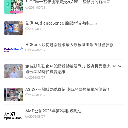
FLOC唯一基督徒專屬交友APP，基督徒的新福音
2021/03/29
鎧應 AudienceSense 臉部辨識功能上市
2026/08/07
HDBank 取得越南歷來最大規模國際銀團社會貸款
2026/08/07
創智動能強化AI與經營雙軸競爭力 投資長受臺大EMBA
邀分享AI時代投資思維
2026/08/07
ASUSx三麗鷗耍酷聯萌 潮玩開學祭搶抱AI筆電！
2026/08/07
AMD公佈2026年第2季財務報告
2026/08/07