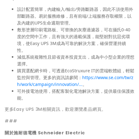
設計配置簡單，內建輸入/輸出/旁路斷路器，因此不須使用外
部斷路器。易於服務維修，且有前端/上端服務存取權限，以
及內建的UPS生命週期管理。
敷形塗層印刷電路板、可替換的灰塵過濾器，可在攝氏0-40
度的空間中工作，且有強大的過載保護，能堅韌對抗惡劣環
境，使Easy UPS 3M成為可靠的解決方案，確保營運持續
性。
減低系統複雜性且節省資本投資支出，成為中小型企業的理想
選擇。
購買選配網卡時，可透過EcoStruxure IT的雲端軟體組，輕鬆
監控與管理。更多的資訊請參閱：
https://www.se.com/tw/z
h/work/campaign/innovation/...
。
可外接電池使用，搭配客製化電池解決方案，提供最佳保護效
能。
更多Easy UPS 3M相關資訊，歡迎瀏覽產品網頁。
###
關於施耐德電機 Schneider Electric