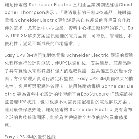
施耐德電機 Schneider Electric 三相產品業務副總經理Christ
opher Thompson表示：「透過最新的三相UPS產品，施耐德
電機 Schneider Electric更能滿足來自各產業的客戶及合作夥
伴的需求，尤其是中小型企業、資料中心和工廠類型的客戶。Ea
sy UPS 3M解決方案提供最佳的電力品質、可靠度、管理性、和
便利性，滿足不斷成長的市場需求。」
Easy UPS 3M遵照施耐德電機 Schneider Electric 嚴謹的標準
化程序進行設計與測試，使UPS快速到位、安裝簡易。該產品除
了具有寬輸入電壓範圍和強大的過載保護，並具備直觀的顯示介
面，方便管理人員進行設定和監控。Easy UPS 3M具備強大的擴
充性，客戶可選配網路管理卡，使用施耐德電機 Schneider Ele
ctric 專為資料中心設計的物聯網平台EcoStruxure IT遠端監控
並管理UPS狀態，也可根據不同需要搭配相對的電池解決方案，
達到最佳保護效能。施耐德電機 Schneider Electric 更有遍布
全球的售後服務團隊，能夠為客戶提供全方位的諮詢及維修服
務。
Easy UPS 3M的優勢性能：