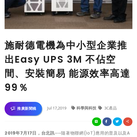
施耐德電機為中小型企業推
出Easy UPS 3M 不佔空
間、安裝簡易 能源效率高達
99％
Jul 17,2019
科學與科技
3C產品
推廣新聞稿
2019年7月17
日，台北訊
──隨著物聯網(IoT)應用的普及以及A