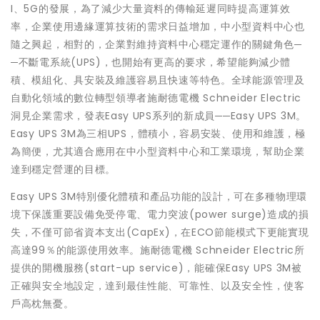
I、5G的發展，為了減少大量資料的傳輸延遲同時提高運算效
率，企業使用邊緣運算技術的需求日益增加，中小型資料中心也
隨之興起，相對的，企業對維持資料中心穩定運作的關鍵角色─
─不斷電系統(UPS)，也開始有更高的要求，希望能夠減少體
積、模組化、具安裝及維護容易且快速等特色。全球能源管理及
自動化領域的數位轉型領導者施耐德電機 Schneider Electric
洞見企業需求，發表Easy UPS系列的新成員──Easy UPS 3M。
Easy UPS 3M為三相UPS，體積小，容易安裝、使用和維護，極
為簡便，尤其適合應用在中小型資料中心和工業環境，幫助企業
達到穩定營運的目標。
Easy UPS 3M特別優化體積和產品功能的設計，可在多種物理環
境下保護重要設備免受停電、電力突波(power surge)造成的損
失，不僅可節省資本支出(CapEx)，在ECO節能模式下更能實現
高達99％的能源使用效率。施耐德電機 Schneider Electric所
提供的開機服務(start-up service)，能確保Easy UPS 3M被
正確與安全地設定，達到最佳性能、可靠性、以及安全性，使客
戶高枕無憂。