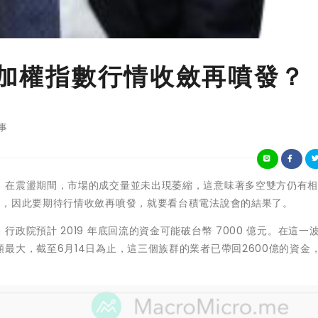
台股加權指數行情收斂再噴發？
事
，在震盪期間，市場的成交量並未出現萎縮，這意味著多空雙方仍有
形，因此要期待行情收斂再噴發，就要看台積電法說會的結果了。
政院預計 2019 年底回流的資金可能破台幣 7000 億元。在這一
最大，截至6月14日為止，這三個族群的業者已帶回2600億的資金