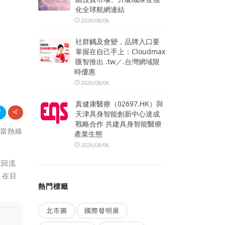
化全球航網連結
2026/08/06
社群觸及會變，品牌入口要
掌握在自己手上：Cloudmax
匯智推出 .tw／.台灣網域限
時優惠
2026/08/06
真健康醫療（02697.HK）與
天津具身智能創新中心達成
戰略合作 共建具身智能醫療
相當熱絡
產業生態
2026/08/06
波回流
，在目
熱門標籤
北市圖
國際發明展