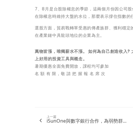
7、8月是台股除權息的季節，這兩個月份因公司
在除權息時維持大盤的水位，那麼表示撐住指數的
選股方面，貿易戰轉單受惠的傳產族群、獲利穩定
在產業鏈中具龍頭地位的企業為主。
萬物皆漲，唯獨薪水不漲。 如何為自己創造收入?
上好用的投資工具與概念。
暑期優惠全面免費開放，課程均可參加
名 額 有 限，敬 請 把 握 報 名 席 次
上一篇
iSunOne與數字銀行合作，為弱勢群...