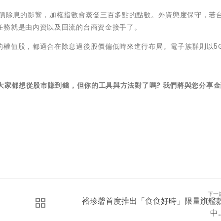
股價除息的影響，加權指數會蒸發三百多點的點數。外資態度保守，若
任務就是由內資以及回流的台商資金接手了。
的權值股，都適合在除息過後股價偏低時來進行布局。電子族群則以5
 大家都想從股市賺到錢，但你的工具與方法對了嗎? 我們將與您分享
下一
裕珍馨首度推出「食食好時」限量旗艦
中..