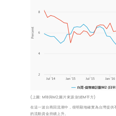
(上圖: M1B與M2;圖片來源:財經M平方)
在這一波台商回流潮中，很明顯地確實為台灣提供不
的流動資金持續上升。