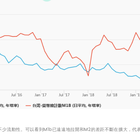
少流動性。可以看到M1b已遠遠地拉開和M2的差距不斷在擴大，代