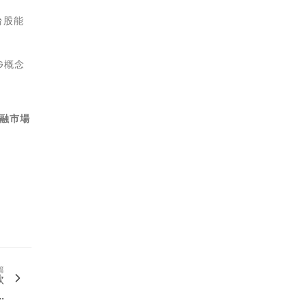
台股能
G概念
金融市場
篇
款
.