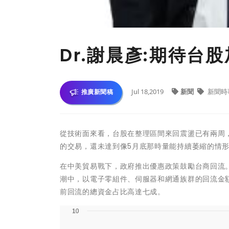
Dr.謝晨彥:期待
Jul 18,2019
新聞
新聞時
推廣新聞稿
從技術面來看，台股在整理區間來回震盪已有兩周
的交易，還未達到像5月底那時量能持續萎縮的情
在中美貿易戰下，政府推出優惠政策鼓勵台商回流。行
潮中，以電子零組件、伺服器和網通族群的回流金額
前回流的總資金占比高達七成。