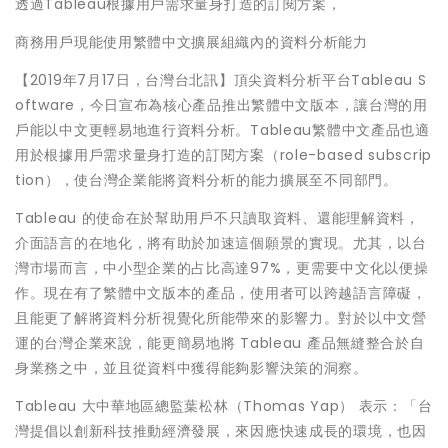
透過Tableau根據用戶需求量身打造的訂閱方案，
商務用戶現能使用繁體中文擴展組織內的資料分析能力
【2019年7月17日，台灣台北訊】頂尖資料分析平台Tableau S
oftware，今日宣布為核心產品推出繁體中文版本，讓台灣的用
戶能以中文更輕易地進行資料分析。Tableau繁體中文產品也適
用於根據用戶需求量身打造的訂閱方案（role-based subscrip
tion），使台灣企業能將資料分析的能力擴展至不同部門。
Tableau 的使命在於幫助用戶不只讀取資料、還能理解資料，
介面語言的在地化，將有助於加速這個願景的實現。尤其，以台
灣市場而言，中小型企業的占比高達97%，更需要中文化以便操
作。現在有了繁體中文版本的產品，使用者可以跨越語言障礙，
且能更了解將資料分析視覺化所能帶來的影響力。對於以中文營
運的台灣企業來說，能更簡易地將 Tableau 產品無縫整合於自
身業務之中，並且從資料中獲得能夠影響決策的洞察。
Tableau 大中華地區總監葉松林（Thomas Yap） 表示：「台
灣提倡以創新科技推動經濟發展，來因應快速成長的環境，也因