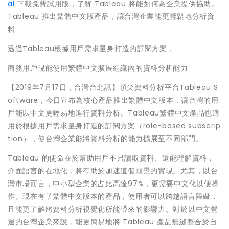
al
下載免費試用版，了解 Tableau 將能如何為企業提供協助。
Tableau 推出繁體中文版產品，讓台灣企業能更輕鬆地分析資
料
透過Tableau根據用戶需求量身打造的訂閱方案，
商務用戶現能使用繁體中文擴展組織內的資料分析能力
【2019年7月17日，台灣台北訊】頂尖資料分析平台Tableau S
oftware，今日宣布為核心產品推出繁體中文版本，讓台灣的用
戶能以中文更輕易地進行資料分析。Tableau繁體中文產品也適
用於根據用戶需求量身打造的訂閱方案（role-based subscrip
tion），使台灣企業能將資料分析的能力擴展至不同部門。
Tableau 的使命在於幫助用戶不只讀取資料、還能理解資料，
介面語言的在地化，將有助於加速這個願景的實現。尤其，以台
灣市場而言，中小型企業的占比高達97%，更需要中文化以便操
作。現在有了繁體中文版本的產品，使用者可以跨越語言障礙，
且能更了解將資料分析視覺化所能帶來的影響力。對於以中文營
運的台灣企業來說，能更簡易地將 Tableau 產品無縫整合於自