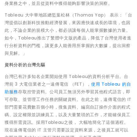
身業務之中，並且從資料中獲得能夠影響決策的洞察。
Tableau 大中華地區總監葉松林（Thomas Yap） 表示：「台
灣提倡以創新科技推動經濟發展，來因應快速成長的環境，也因
此，不論企業的規模大小，都必須讓每個人能掌握數據的力量。
如今，Tableau推出了繁體中文版的產品，降低了台灣使用者進
行分析資料的門檻，讓更多人能善用所掌握的大數據，提出洞察
與見解。」
資料分析的台灣先驅
台灣已有許多知名企業開始使用 Tableau的資料分析平台。台
灣前 3 大電信業者之一遠傳電信 （FET），
使用 Tableau 的自
助服務
存取控管資料。公司員工無須另外學習其他程式語言，即
可存取、並管理工作任務的關鍵資料。在此之前，遠傳電信的 IT
部門需要花費數百個小時，搜集資料、編寫自訂操作介面的程式
碼、設定權限並訓練員工，以及大量繁瑣的工作，才能確保員工
獲得所需資訊。採用Tableau之後， 大幅地簡化了這個過程。
現在遠傳電信的 IT 主管只需要設定資料來源，之後員工就可以