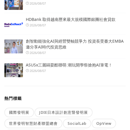
2026/08/07
HDBank 取得越南歷來最大規模國際銀團社會貸款
2026/08/07
創智動能強化AI與經營雙軸競爭力 投資長受臺大EMBA
邀分享AI時代投資思維
2026/08/07
ASUSx三麗鷗耍酷聯萌 潮玩開學祭搶抱AI筆電！
2026/08/07
熱門標籤
國際發明展
JDIE日本設計創意暨發明展
世界發明智慧財產聯盟總會
SocialLab
OpView