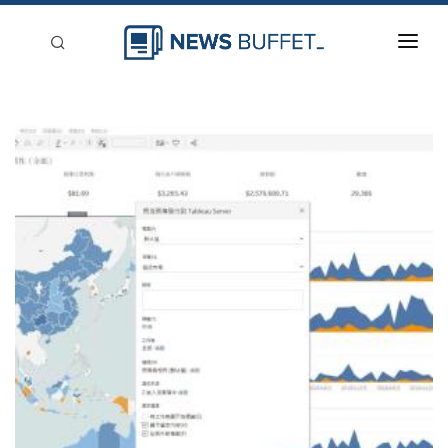
回到首頁
新聞稿分類
登入
刊登