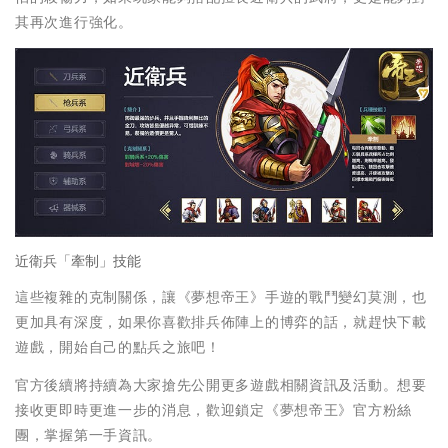
其再次進行強化。
近衛兵「牽制」技能
這些複雜的克制關係，讓《夢想帝王》手遊的戰鬥變幻莫測，也
更加具有深度，如果你喜歡排兵佈陣上的博弈的話，就趕快下載
遊戲，開始自己的點兵之旅吧！
官方後續將持續為大家搶先公開更多遊戲相關資訊及活動。想要
接收更即時更進一步的消息，歡迎鎖定《夢想帝王》官方粉絲
團，掌握第一手資訊。