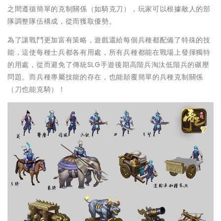
之間遵循簡單的克制關係（如騎克刀），玩家可以根據敵人的部
隊調整隊伍構成，從而獲取優勢。
為了讓戰鬥更加富有策略，遊戲還給每個兵種都配備了特殊的技
能，這使每種士兵都各有用處，所有兵種都能在戰場上發揮獨特
的用處，從而避免了傳統SLG手遊後期高階兵淘汰低階兵的碾壓
問題。而兵種專屬技能的存在，也能顛覆簡單的兵種克制關係
（刀也能克騎）！