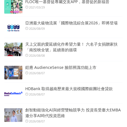
FLOC唯一基督徒專屬交友APP，基督徒的新福音
2021/03/29
亞洲最大級物流展「國際物流綜合展2026」即將登場
2026/08/09
天上父親的愛延續化作希望力量！ 六名子女捐贈家扶
「南投映全號」延續善的循環
2026/08/08
鎧應 AudienceSense 臉部辨識功能上市
2026/08/07
HDBank 取得越南歷來最大規模國際銀團社會貸款
2026/08/07
創智動能強化AI與經營雙軸競爭力 投資長受臺大EMBA
邀分享AI時代投資思維
2026/08/07