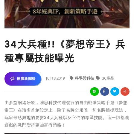
34大兵種!!《夢想帝王》兵
種專屬技能曝光
Jul 18,2019
科學與科技
3C產品
推廣新聞稿
由多益網絡研發，唯思科技代理發行的自由戰爭策略手遊《夢想
帝王》在諸多首創設定上，除了名將全服唯一和名將捕捉玩法，
玩家最感興趣的要數34大兵種以及它們的專屬技能。這一切都讓
遊戲的戰鬥變得更加富有策略！