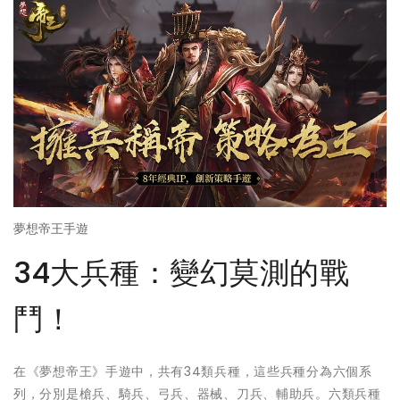
夢想帝王手遊
34大兵種：變幻莫測的戰
鬥！
在《夢想帝王》手遊中，共有34類兵種，這些兵種分為六個系
列，分別是槍兵、騎兵、弓兵、器械、刀兵、輔助兵。六類兵種