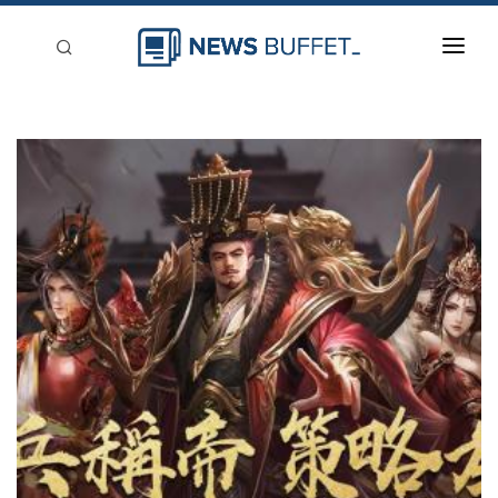
回到首頁
新聞稿分類
登入
刊登