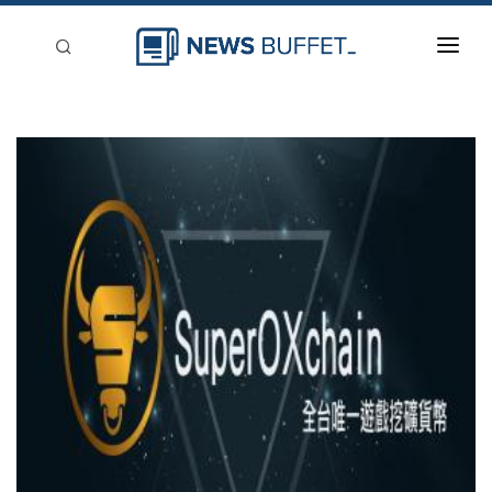
回到首頁
新聞稿分類
登入
刊登