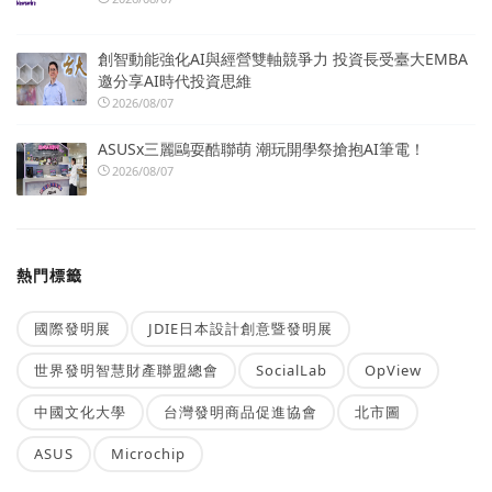
創智動能強化AI與經營雙軸競爭力 投資長受臺大EMBA
邀分享AI時代投資思維
2026/08/07
ASUSx三麗鷗耍酷聯萌 潮玩開學祭搶抱AI筆電！
2026/08/07
熱門標籤
國際發明展
JDIE日本設計創意暨發明展
世界發明智慧財產聯盟總會
SocialLab
OpView
中國文化大學
台灣發明商品促進協會
北市圖
ASUS
Microchip