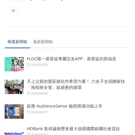
精選新聞稿
最新新聞稿
FLOC唯一基督徒專屬交友APP，基督徒的新福音
2021/03/29
天上父親的愛延續化作希望力量！ 六名子女捐贈家扶
「南投映全號」延續善的循環
2026/08/08
鎧應 AudienceSense 臉部辨識功能上市
2026/08/07
HDBank 取得越南歷來最大規模國際銀團社會貸款
2026/08/07