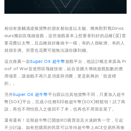
相信有接觸過虛擬貨幣的朋友都知道以太貓、獨角獸對戰Dinos
aurs幾款區塊鏈遊戲，這些遊戲基本上想要拿到好的品種(蛋)需
要花費以太幣，且品種就好像抽卡一樣，有的人很歐洲、有的人
就很非洲。所需也花費可能無法讓你賺到錢。
這次推薦一款
Super OX 超牛幣
遊戲平台，他設計概念來源為 Pr
oof of Wor並使用區塊鏈技術，結合並擴大傳統遊戲點數的應
用場景，讓遊戲不再只是消遣與消費，更是新興的「投資標
的」。
另外
Super OX 超牛幣
平台跟以往其他貨幣不同，只要加入超牛
幣(SOX)平台，完成小任務530枚超牛幣(SOX)輕鬆領！試了再
說，再也不用怕投入之後回不了本，也再也不用當韭菜了。
還有還有！近期超牛幣已開放IEO購買並且火速銷售一空，引起
不少討論。如有想購買的民眾可以等待超牛幣上ACE交易所再
衝