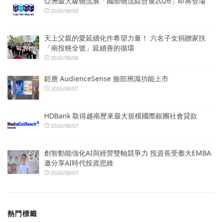
亞洲最大級物流展「國際物流綜合展2026」即將登場
2026/08/09
天上父親的愛延續化作希望力量！ 六名子女捐贈家扶
「南投映全號」延續善的循環
2026/08/08
鎧應 AudienceSense 臉部辨識功能上市
2026/08/07
HDBank 取得越南歷來最大規模國際銀團社會貸款
2026/08/07
創智動能強化AI與經營雙軸競爭力 投資長受臺大EMBA
邀分享AI時代投資思維
2026/08/07
熱門標籤