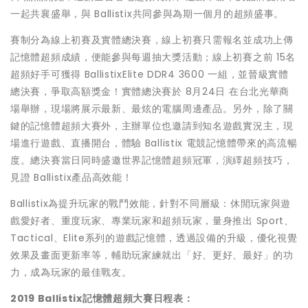
一起共襄盛舉，與 Ballistix共同參與為期一個月的超頻盛事。
賽制分為線上初賽及實體總決賽，線上初賽只需報名並成功上傳
記憶體超頻成績，便能參與每週抽大獎活動；線上初賽之前 15名
超頻好手可獲得 BallistixElite DDR4 3600 一組，並晉級實體
總決賽，爭取高額獎金！實體總決賽於 8月24日 在台北光華商
場舉辦，現場將展示最新、最炫的電腦周邊產品。另外，除了關
鍵的記憶體超頻大賽外，主辦單位也邀請到知名遊戲實況主，現
場進行遊戲、直播開台，體驗 Ballistix 電競記憶體帶來的高流暢
度。總決賽當日同時盛邀世界記憶體超頻冠軍，演繹超頻技巧，
見證 Ballistix產品高效能！
Ballistix為提升玩家的戰鬥效能，針對不同層級：休閒玩家與遊
戲愛好者、重度玩家、專業玩家和超頻玩家，量身推出 Sport、
Tactical、Elite系列的遊戲記憶體，透過設備的升級，優化視覺
效果及畫面更新率等，輔助玩家練就出「好、更好、最好」的功
力，成為玩家的最佳戰友。
2019
Ballistix
記憶體超頻大賽日程表
：