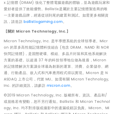
x
記憶體 (DRAM) 強化了整體電腦遊戲的體驗，並為遊戲玩家和
愛好者提供了效能優勢。
Ballistix
是屬於主要記憶體製造商的唯
一主要遊戲品牌，經過從頭到尾的建置和測試。如需更多相關資
訊，請造訪
ballistixgaming.com
。
【關於
Micron Technology, Inc.
】
Micron Technology, Inc. 是半導體系統的全球領導者。Micr
on 的眾多高性能記憶體科技組合 (包含 DRAM、NAND 和 NOR
快閃記憶體)，是固態硬碟、模組、多晶片封裝和其他系統解決
方案的基礎。以超過 37 年的科技領導地位做為後盾，Micron
的記憶體解決方案讓全球最為創新的運算、消費、企業儲存、網
通、行動產品、嵌入式和汽車應用程式得以實現。Micron 是 N
ASDAQ 上市公司，代號 MU。如需有關 Micron Technology,
Inc. 的詳細資訊，請參訪
micron.com
。
©2019 Micron Technology, Inc. 版權所有。資訊、產品和/
或規格若有變動，恕不另行通知。Ballistix 和 Micron Technol
ogy, Inc. 均不對排版或攝影中的遺漏或錯誤負責。Micron、Mi