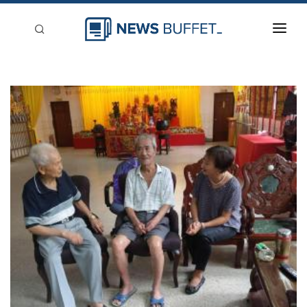
回到首頁
新聞稿分類
登入
刊登