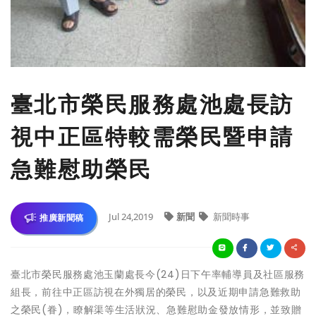
臺北市榮民服務處池處長訪
視中正區特較需榮民暨申請
急難慰助榮民
Jul 24,2019
新聞
新聞時事
推廣新聞稿
臺北市榮民服務處池玉蘭處長今(24)日下午率輔導員及社區服務
組長，前往中正區訪視在外獨居的榮民，以及近期申請急難救助
之榮民(眷)，瞭解渠等生活狀況、急難慰助金發放情形，並致贈