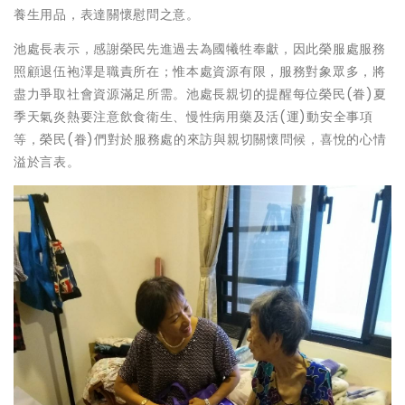
養生用品，表達關懷慰問之意。
池處長表示，感謝榮民先進過去為國犧牲奉獻，因此榮服處服務
照顧退伍袍澤是職責所在；惟本處資源有限，服務對象眾多，將
盡力爭取社會資源滿足所需。池處長親切的提醒每位榮民(眷)夏
季天氣炎熱要注意飲食衛生、慢性病用藥及活(運)動安全事項
等，榮民(眷)們對於服務處的來訪與親切關懷問候，喜悅的心情
溢於言表。