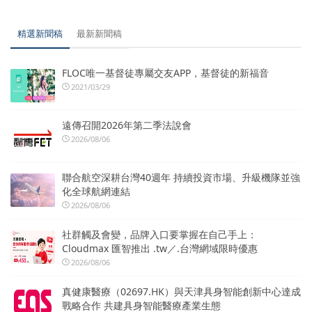
精選新聞稿
最新新聞稿
FLOC唯一基督徒專屬交友APP，基督徒的新福音
2021/03/29
遠傳召開2026年第二季法說會
2026/08/06
聯合航空深耕台灣40週年 持續投資市場、升級機隊並強
化全球航網連結
2026/08/06
社群觸及會變，品牌入口要掌握在自己手上：
Cloudmax 匯智推出 .tw／.台灣網域限時優惠
2026/08/06
真健康醫療（02697.HK）與天津具身智能創新中心達成
戰略合作 共建具身智能醫療產業生態