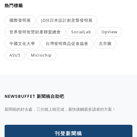
熱門標籤
國際發明展
JDIE日本設計創意暨發明展
世界發明智慧財產聯盟總會
SocialLab
OpView
中國文化大學
台灣發明商品促進協會
北市圖
ASUS
Microchip
NEWSBUFFET 新聞稿自助吧
新聞稿的好去處，三分鐘上稿完成，最快接觸最多讀者的方案！
刊登新聞稿