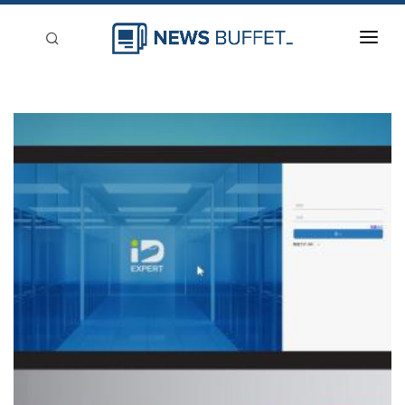
回到首頁
新聞稿分類
登入
刊登