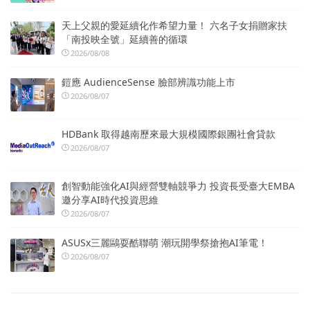
天上父親的愛延續化作希望力量！ 六名子女捐贈家扶
「南投映全號」延續善的循環
2026/08/08
鎧應 AudienceSense 臉部辨識功能上市
2026/08/07
HDBank 取得越南歷來最大規模國際銀團社會貸款
2026/08/07
創智動能強化AI與經營雙軸競爭力 投資長受臺大EMBA
邀分享AI時代投資思維
2026/08/07
ASUSx三麗鷗耍酷聯萌 潮玩開學祭搶抱AI筆電！
2026/08/07