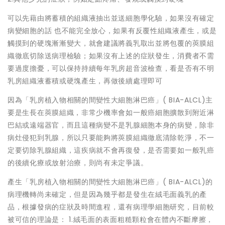
可以先藉由將蓄積的組織液抽出並送細胞學化驗，如果沒有確定
病變細胞的話 也不能完全放心，如果有反覆性組織液產生，或是
觸摸到的硬塊漸漸變大，就會建議將義乳取出並將包覆的莢膜組
織徹底切除送病理檢驗；如果沒有上述的症狀發生，消費者不需
要過度擔憂，可以保持持續每年乳房超音波檢查，看是否有不明
乳房組織液蓄積或硬塊產生，再做後續處理即可
因為「乳房植入物相關的間變性大細胞淋巴癌」( BIA-ALCL)主
要是生長在莢膜組織，非常少機率會如一般癌細胞擴散到附近淋
巴結或遠端器官，而且這種病變不是乳腺細胞本身的病變，除非
病灶侵犯到乳腺，所以只要能夠將莢膜組織徹底清除乾淨，不一
定要切除乳腺組織，這疾病就不會再復發，是否需要如一般乳癌
的後續化療或放射治療，則尚有未定爭議。
產生「乳房植入物相關的間變性大細胞淋巴癌」( BIA-ALCL)的
病理機轉尚未確定，但是因為幾乎都是發生在絨毛面義乳的產
品，根據發病的症狀及時間進程，還有病理學細胞研究，目前較
被可信的理論是： 1.絨毛面的表面粗糙顆粒會在體內不斷摩擦，