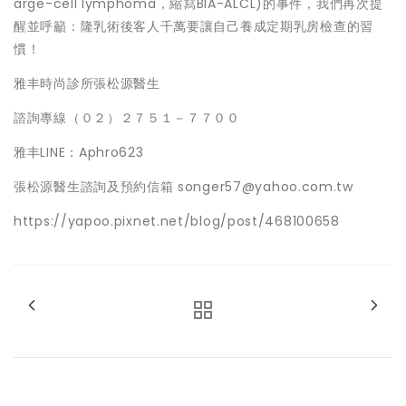
arge-cell lymphoma，縮寫BIA-ALCL)的事件，我們再次提
醒並呼籲：隆乳術後客人千萬要讓自己養成定期乳房檢查的習
慣！
雅丰時尚診所張松源醫生
諮詢專線（０２）２７５１－７７００
雅丰LINE：Aphro623
張松源醫生諮詢及預約信箱 songer57@yahoo.com.tw
https://yapoo.pixnet.net/blog/post/468100658