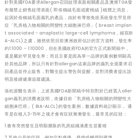
針對美國FDA要求Allergan召回紋理表面相關產品及澳洲TGA發
布擬禁止銷售紋理表面( 即俗稱絨毛面或蜜桃絨 )植體之消息，
起因於俗稱絨毛面義乳的產品，由於有導致免疫系統發生罕見癌
症「乳房植入物相關的間變性大細胞淋巴癌」( breast implan
t associated - anaplastic large-cell lymphoma，縮寫BI
A-ALCL)之虞，雖然依照目前澳洲政府估計的官方資料，發生率
約1:1000 – 1:10000，但在美國政府FDA的官方正式新聞稿中，
還是屬於罕見發生率；而且主要是因為單一品牌的案例數明顯高
於其他品牌，所以只有針對allergan這家品牌的義乳全面要求召
回產品並停止販售，對醫生提出警告與提醒，並對消費者提出說
明及後續健康追蹤建議。
張松源醫生表示，上述美國FDA新聞稿中特別對於已經置入aller
gan義乳的消費者說明，依據目前「乳房植入物相關的間變性大
細胞淋巴癌」( BIA-ALCL)的發生案例，數據資料統計顯示， 通
常是在植入3-15年之後才會有症狀漸漸發生，最常見的症狀：
1.會有突然發生且明顯腫脹的乳房組織液產生並蓄積
2.其他少見的症狀，例如定點疼痛、發燒或觸摸到硬塊