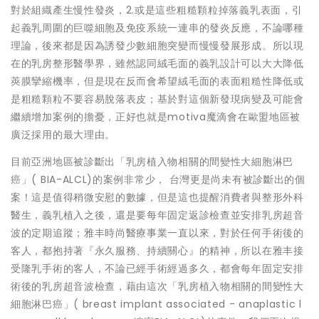
對於組織產生慢性發炎，2.或是這些粗糙顆粒掉落義乳表面，引
起義乳周圍的巨噬細胞及免疫系統一連串的發炎反應，不論哪種
理論，後來都是因為誘發少數細胞突變而慢慢發展形成。所以現
在的乳房整形醫學界，雖然認同絨毛面的義乳設計可以大大降低
莢膜攣縮機率，但是現在反而會希望絨毛面的表面粗糙性降低或
是粗糙顆粒不要容易脫落表皮；基於對這個新發現病變及可能會
繼續增加案例的擔憂，正好也就是motiva魔滴會在歐盟地區被
廣泛採用的最大理由。
目前亞洲地區被診斷出「乳房植入物相關的間變性大細胞淋巴
癌」( BIA-ALCL)的案例非常少， 台灣更是尚未有被診斷出的個
案！這是值得稍微安慰的數據，但是這也提醒消費者與整形外科
醫生，義乳植入之後，還是要每年固定返診檢查並安排乳房超音
波的定期追蹤；雅丰時尚醫療事業一直以來，對於任何手術後的
客人，都抱持著『永久服務、持續關心』的精神，所以在雅丰接
受隆乳手術的客人，不論已經手術經過多久，都會每年固定安排
術後的乳房超音波檢查，藉由這次「乳房植入物相關的間變性大
細胞淋巴癌」( breast implant associated - anaplastic l