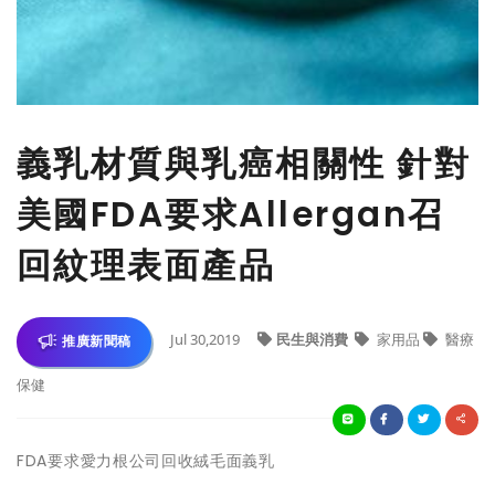
義乳材質與乳癌相關性 針對
美國FDA要求Allergan召
回紋理表面產品
Jul 30,2019
民生與消費
家用品
醫療
推廣新聞稿
保健
FDA要求愛力根公司回收絨毛面義乳