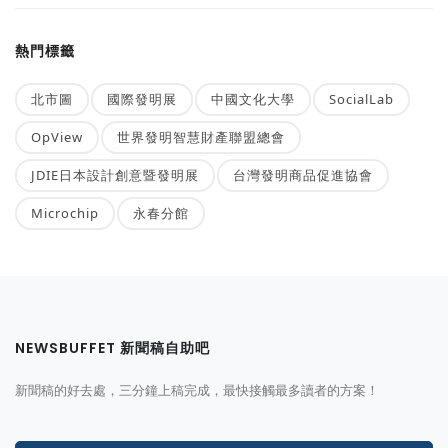
熱門標籤
北市圖
國際發明展
中國文化大學
SocialLab
OpView
世界發明智慧財產聯盟總會
JDIE日本設計創意暨發明展
台灣發明商品促進協會
Microchip
永春分館
NEWSBUFFET 新聞稿自助吧
新聞稿的好去處，三分鐘上稿完成，最快接觸最多讀者的方案！