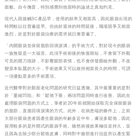
面貌。自今撫昔，特別感覺到他當時的論述之真知灼見。
現代人因接觸3C產品早，使用的頻率又相當高，因此眼袋出現的
時間較以往普遍提早。但由於退休的時間延後，職場競爭又相當
激烈，於是對於眼袋治療的需求就日漸普遍了。
「內開眼袋並保留脂肪回填淚溝」的手術方式，對於現今的眼袋
一族無疑是一大福音。此項手術術後的恢復期短，不會留下外觀
可見的開刀痕跡，不影響眼部表情，也不會併發眼瞼外翻，不改
變原本臥蠶的大小，手術效果又可以維持相當長久的時間，可謂
一項優點眾多的手術選項。
近代醫學對於顏面老化問題的研究日益透徹。其中最重要的是對
於「萎縮凹陷」和「鬆弛下垂」兩項問題同時進行改善。因此在
處理眼袋問題的方式上，筆者於20年前就開始採取完全保留眼袋
的脂肪，直接回填淚溝的方式。此外，在病患端的條件上，之前
大部分眼袋患者因產生眼袋的年齢多近中年，膚況多鬆弛，因此
探用較多的是外開式的眼袋手術。雖然術後效果極佳並持久，並
且因為去除少部分鬆弛皮膚，同時對中臉部進行拉提所以產生緊