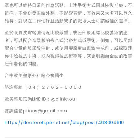
罩也可以維持日常的作息活動。上述手術方式因其恢復期短，不
留疤，不會併發眼瞼外翻，不影響表情，其效果又大多可以長久
維持；對現在工作忙碌且活動繁多的職場人士可謂極佳的選擇。
至於眼袋皮膚鬆弛情況比較嚴重，或臉部軟組織比較萎縮的患
者，可以配合進階版的複合式治療方式或手術。例如，可以局部
配合少量的玻尿酸注射，或使用膠原蛋白刺激生成劑，或採取迷
你中臉拉皮手術，或內視鏡拉皮術等等，來更明顯而全面的改善
臉部老化的問題。
台中歐美整形外科歐令奮醫生
諮詢專線（０４）２７０２－００００
歐美整形諮詢LINE ID：@clinic.ou
諮詢信箱ptions@gmail.com
https://doctoroh.pixnet.net/blog/post/468004610