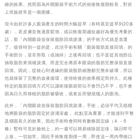
緻的效果。然而因為外開眼袋手術方式的術後恢復期較長，對於
上班族經常是一個困擾。
現今由於許多人眼袋產生的時間大幅提早（有時甚至提早到20多
歲），若皮膚並無過度鬆弛，或以恢復期越短越好為優先考量的
話，那「內開眼袋並保留脂肪回填淚溝」的手術方式就是首選
了。值得特別一提的是，此項手術有關「眼袋脂肪直接回填」的
手術部分，並非剪取（或抽掉）之後再回填；也不是從其他部位
抽取脂肪來填補淚溝。而是完全將原本眼袋的脂肪完整保留直接
回填。因此，從核心到邊緣的眼袋脂肪細胞都完整未破壞，所以
也就保留了完整的血液循環，使得術後的效果穩定而持久。此種
特定的脂肪回填方式可以讓術後眼袋部位不會凹凸不平，也不會
因為日久而移植的脂肪被吸收，或者反而變成惱人的眼泡。
此外，「內開眼袋並保留脂肪回填淚溝」手術，必須平均又穏穩
地將眼袋的脂肪固定於淚溝深處， 此點至為重要，才能達到平整
及穩固長久的效果。因此手術時會同時有數條固定線（4 －6
條）暫時可見於臉頰上，約一週可以簡易移除固定缐，隔日即可
上妝，一切如常。因此手術恢復期僅一周，即使這一周內帶個口