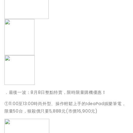
．最後一波：8月8日整點特賣，限時限量購機優惠
！
①
11:00至13:00時尚外型、操作輕鬆上手的IdeaPad
娛樂筆電，
限量50台，狠殺價只要5,888元(市價16,
900元)