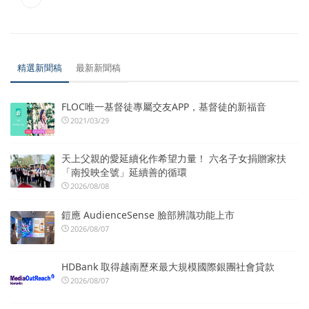
精選新聞稿
最新新聞稿
FLOC唯一基督徒專屬交友APP，基督徒的新福音
2021/03/29
天上父親的愛延續化作希望力量！ 六名子女捐贈家扶
「南投映全號」延續善的循環
2026/08/08
鎧應 AudienceSense 臉部辨識功能上市
2026/08/07
HDBank 取得越南歷來最大規模國際銀團社會貸款
2026/08/07