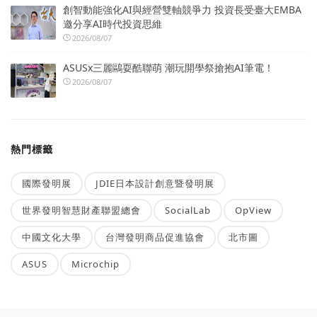
創智動能強化AI與經營雙軸競爭力 投資長受臺大EMBA
邀分享AI時代投資思維
2026/08/07
ASUSx三麗鷗耍酷聯萌 潮玩開學祭搶抱AI筆電！
2026/08/07
熱門標籤
國際發明展
JDIE日本設計創意暨發明展
世界發明智慧財產聯盟總會
SocialLab
OpView
中國文化大學
台灣發明商品促進協會
北市圖
ASUS
Microchip