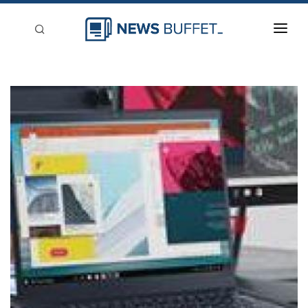
回到首頁
新聞稿分類
登入
刊登