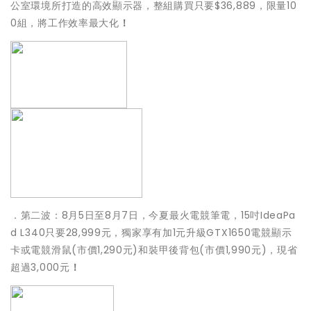
公室環境所打造的高效顯示器，整組購買只要$36,889
，限量10
0組，將工作效率最大化
！
．第二波：8月5日至8月7日，今夏最火電競筆電，15吋Idea
Pa
d L340只要28,999元，獨家享有加1元升級GTX1650
電競顯示
卡或電競滑鼠(市價1,290元)和裝甲後背包(市價1
,990元)，現省
超過3,000元
！