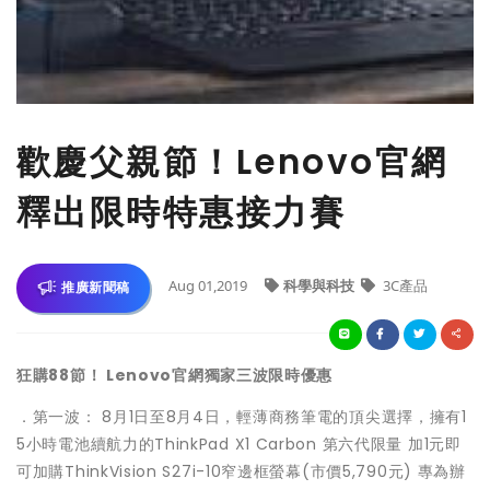
歡慶父親節！Lenovo官網
釋出限時特惠接力賽
Aug 01,2019
科學與科技
3C產品
推廣新聞稿
狂購88
節！ Lenovo
官網獨家三波限時優惠
．第一波： 8月1日至8月4日，輕薄商務筆電的頂尖選擇，擁有1
5小時電池
續航力的ThinkPad X1 Carbon 第六代限量 加1元即
可加購ThinkVision S27i-10窄邊框螢幕(市價5,790元) 專為辦