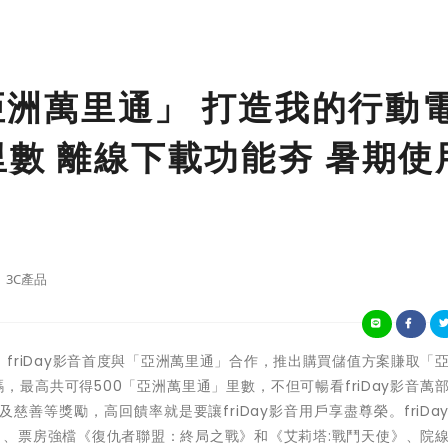
「亞洲萬里通」 打造我的行動
里數 離線下載功能夯 暑期使
3C產品
friDay影音首度與「亞洲萬里通」合作，推出購買儲值方案賺取「
最高共可得500「亞洲萬里通」里數，不但可暢看friDay影音萬
善等獎勵，高回饋率就是要讓friDay影音用戶享盡尊榮。friDa
》、票房強檔《復仇者聯盟：終局之戰》和《艾莉塔:戰鬥天使》、院