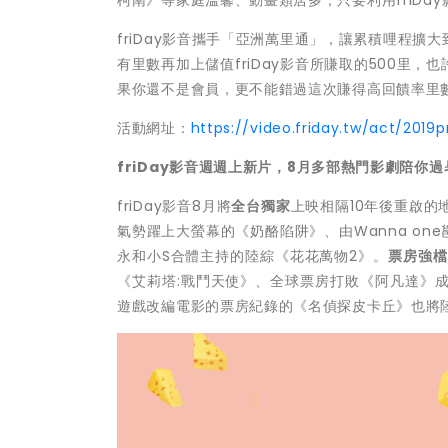
friDay影音攜手「亞洲萬里通」，讓累積哩程
有里數再加上儲值friDay影音所賺取的500里
果你還不是會員，更不能錯過這次賺得高回饋率里
活動網址：
https://video.friday.tw/act/201
friDay
影音週週上新片，8月多部熱門影劇陪你過
friDay影音8月將
全台獨家
上映相隔10年後重啟
氣勢躍上大螢幕的《奶酪陷阱》、由Wanna on
永和小S合體主持的陸綜《花花萬物2》。
票房強檔
《艾莉塔:戰鬥天使》、全球票房打敗《阿凡達》
遊戲改編電影的票房紀錄的《名偵探皮卡丘》也將