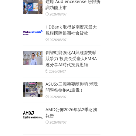
鎧應 AudienceSense 臉部辨
識功能上市
2026/08/07
HDBank 取得越南歷來最大
規模國際銀團社會貸款
2026/08/07
創智動能強化AI與經營雙軸
競爭力 投資長受臺大EMBA
邀分享AI時代投資思維
2026/08/07
ASUSx三麗鷗耍酷聯萌 潮玩
開學祭搶抱AI筆電！
2026/08/07
AMD公佈2026年第2季財務
報告
2026/08/07