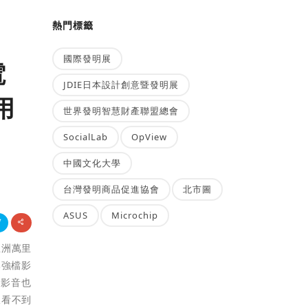
熱門標籤
國際發明展
電
JDIE日本設計創意暨發明展
用
世界發明智慧財產聯盟總會
SocialLab
OpView
中國文化大學
台灣發明商品促進協會
北市圖
ASUS
Microchip
亞洲萬里
部強檔影
y影音也
線看不到