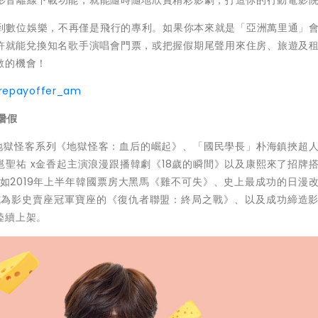
擴大到數位娛樂，不再僅是飛行的專利。如果你本來就是「亞洲萬里通」
，也許就能兌換知名歌手演唱會門票，或把握假期尾聲用來住房、旅遊及
數的機會！
9prepayoffer_am
暑假
的地獄怪客系列《地獄怪客：血后的崛起》、「國民學長」朴海鎮挾超
e邕聖祐 x金香起主演浪漫跟播韓劇《18歲的瞬間》以及康熙來了招牌
如2019年上半年韓國票房大黑馬《雞不可失》、史上最成功的日漫
成為影史賣座冠軍寶座的《復仇者聯盟：終局之戰》、以及成功締造
陸續上架。