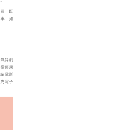
會員，既
租車；如
人氣韓劇
搭檔蔡康
改編電影
影史電子