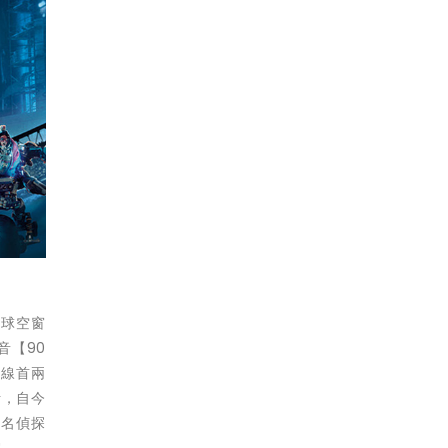
眼球空窗
音【90
上線首兩
計，自今
《名偵探
院。