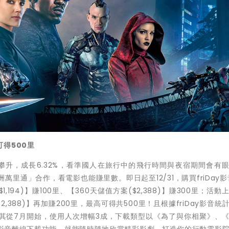
得500里
續攀升，成長6.32%，看準國人在旅行中的飛行時間與夜宿期間會有
萬里通」合作，看電影也能賺里數。即日起至12/31，購買friDay影
1,194)】賺100里、【360天儲值方案($2,388)】賺300里；活動
2,388)】再加賺200里，最高可得共500里！且根據friDay影音統
其從7月開始，使用人次增幅3成，下載類型以《為了與你相聚》、
ay影音離線下載功能，就能隨時隨地欣賞精彩影劇，打造你的行動電影