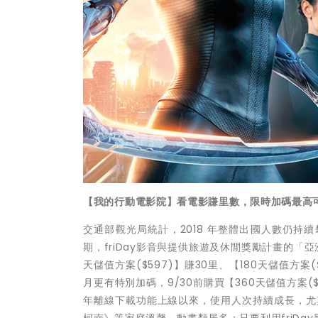
【我的行動電影院】看電影賺里數
，
限時加碼最高可
交通部觀光局統計，2018 年整體出國人數仍持
期，friDay影音與提供旅遊及休閒獎勵計畫的「亞洲
天儲值方案($597)】賺30里、【180天儲值方案($
月更有特別加碼，9/30前購買【360天儲值方案($
年離線下載功能上線以來，使用人次持續成長，尤
柯南》等家庭溫馨、動畫類居多；只要利用friD