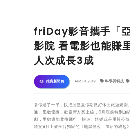
friDay影音攜手
影院 看電影也能賺
人次成長3成
Aug 01,2019
科學與科技
推廣新聞稿
暑假過了一半，快把握盛夏假期做好休閒旅遊規劃。
通」里數優惠，歡慶新方案上線，9月底前特別加碼，
劇，里數還能兌換飛行、旅遊、娛樂或是用於公益及慈
將於8月上架全台獨家的《地獄怪客：血后的崛起