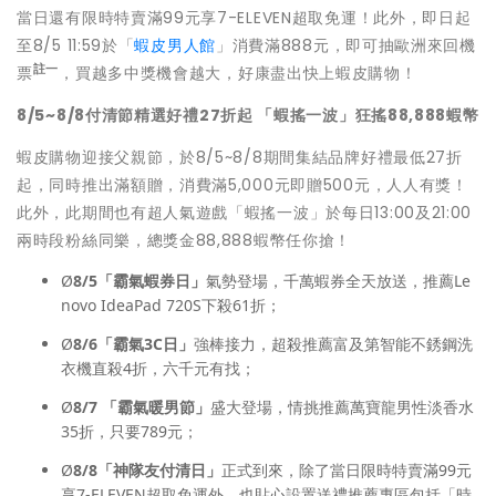
當日還有限時特賣滿99元享7-ELEVEN超取免運！此外，即日起
至8/5 11:59於「
蝦皮男人館
」消費滿888元，即可抽歐洲來回機
註一
票
，買越多中獎機會越大，好康盡出快上蝦皮購物！
8/5~8/8
付清節精選好禮27折起 「蝦搖一波」狂搖88,888蝦幣
蝦皮購物迎接父親節，於8/5~8/8期間集結品牌好禮最低27折
起，同時推出滿額贈，消費滿5,000元即贈500元，人人有獎！
此外，此期間也有超人氣遊戲「蝦搖一波」於每日13:00及21:00
兩時段粉絲同樂，總獎金88,888蝦幣任你搶！
Ø
8/5
「霸氣蝦券日」
氣勢登場，千萬蝦券全天放送，推薦Le
novo IdeaPad 720S下殺61折；
Ø
8/6
「霸氣3C日」
強棒接力，超殺推薦富及第智能不銹鋼洗
衣機直殺4折，六千元有找；
Ø
8/7
「霸氣暖男節」
盛大登場，情挑推薦萬寶龍男性淡香水
35折，只要789元；
Ø
8/8
「神隊友付清日」
正式到來，除了當日限時特賣滿99元
享7-ELEVEN超取免運外，也貼心設置送禮推薦專區包括「時