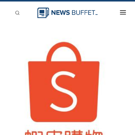
回到首頁
新聞稿分類
登入
刊登