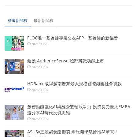
精選新聞稿
最新新聞稿
FLOC唯一基督徒專屬交友APP，基督徒的新福音
2021/03/29
鎧應 AudienceSense 臉部辨識功能上市
2026/08/07
HDBank 取得越南歷來最大規模國際銀團社會貸款
2026/08/07
創智動能強化AI與經營雙軸競爭力 投資長受臺大EMBA
邀分享AI時代投資思維
2026/08/07
ASUSx三麗鷗耍酷聯萌 潮玩開學祭搶抱AI筆電！