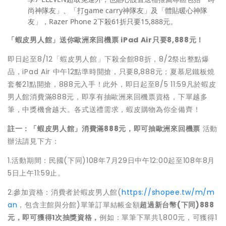
尚神隊友」、「打game carry神隊友」及「體貼暖心神隊
友」，Razer Phone 2下殺61折只要15,888元。
「蝦皮男人館」送你歐洲來回機票 iPad Air只要8,888元！
即日起至8/12「蝦皮男人館」下殺全館88折，8/2祭出整點爆
品，iPad Air 中午12點準時開搶，只要8,888元；夏慕尼鐵板燒
套餐21點開搶，888元入手！此外，即日起至8/5 11:59凡於蝦皮
男人館消費滿888元，即享有抽歐洲來回機票資格，下單越多
筆，中獎機會越大。各式送禮需求，蝦皮購物為你全備齊！
註一：
「蝦皮男人館」消費滿888元，即可抽歐洲來回機票
活動
辦法請見下方：
1.活動期間：民國(下同)108年7月29日中午12:00起至108年8月
5日上午11:59止。
2.參加資格：消費者於蝦皮男人館(
https://shopee.tw/m/m
an
，包含主館與分館)單筆訂單結帳金額
超過新台幣(下同)888
元，即可獲得1次抽獎資格，
例如：單筆下單共1,800元，可獲得1