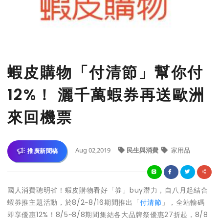
蝦皮購物「付清節」幫你付
12%！ 灑千萬蝦券再送歐洲
來回機票
Aug 02,2019
民生與消費
家用品
推廣新聞稿
國人消費聰明省！蝦皮購物看好「券」buy潛力，自八月起結合
蝦券推主題活動，於8/2~8/16期間推出「
付清節
」，全站輸碼
即享優惠12%！8/5~8/8期間集結各大品牌祭優惠27折起，8/8