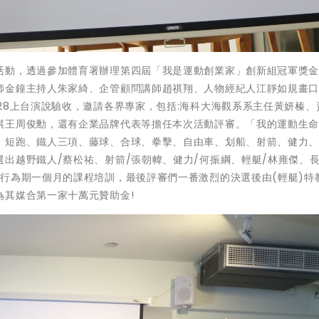
活動，透過參加體育署辦理第四屆「我是運動創業家」創新組冠軍獎
師金鐘主持人朱家綺、企管顧問講師趙祺翔、人物經紀人江靜如規畫
28上台演說驗收，邀請各界專家，包括:海科大海觀系系主任黃妍榛、
棋王周俊勳，還有企業品牌代表等擔任本次活動評審。「我的運動生
、短跑、鐵人三項、藤球、合球、拳擊、自由車、划船、射箭、健力
出越野鐵人/蔡松祐、射箭/張朝幃、健力/何振綱、輕艇/林雍傑、長
行為期一個月的課程培訓，最後評審們一番激烈的決選後由(輕艇)特
為其媒合第一家十萬元贊助金!