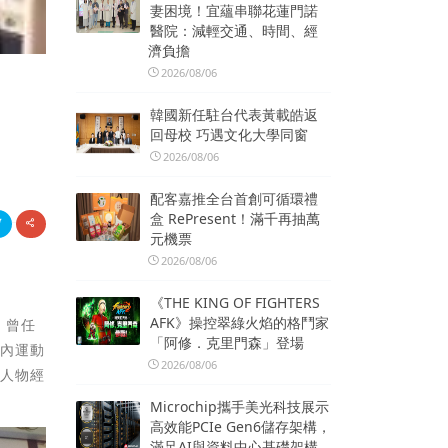
妻困境！宜蘊串聯花蓮門諾
醫院：減輕交通、時間、經
濟負擔
2026/08/06
韓國新任駐台代表黃載皓返
回母校 巧遇文化大學同窗
2026/08/06
配客嘉推全台首創可循環禮
盒 RePresent！滿千再抽萬
元機票
2026/08/06
《THE KING OF FIGHTERS
AFK》操控翠綠火焰的格鬥家
，曾任
「阿修．克里門森」登場
國內運動
2026/08/06
「人物經
Microchip攜手美光科技展示
高效能PCIe Gen6儲存架構，
滿足AI與資料中心基礎架構