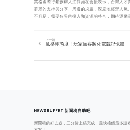
英格國際行銷創辦人江靜如在會後表示，台灣人才
群眾的支持與分享、周邊的規畫，深度地經營人氣
不容易，需要各界的投入和資源的整合，期待運動
上一篇
風格即態度！玩家瘋客製化電競記憶體
NEWSBUFFET 新聞稿自助吧
新聞稿的好去處，三分鐘上稿完成，最快接觸最多讀
方案！