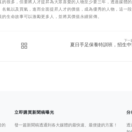
真的很多，但要將人才提昇為大眾喜愛的人物至少要三年，透過媒體
、名氣以及買氣，進而全面提昇人才的價值，成為優秀的人物，這一
員的生命故事可以激勵更多人，並將其價值永續留傳。
下一
夏日手足保養特訓班，招生中!
立即購買新聞稿曝光
分
者的
發一篇新聞稿透通到各大媒體的最快速、最便捷的方案！
透
如