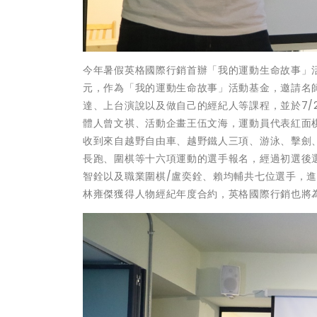
今年暑假英格國際行銷首辦「我的運動生命故事」
元，作為「我的運動生命故事」活動基金，邀請名
達、上台演說以及做自己的經紀人等課程，並於7/
體人曾文祺、活動企畫王伍文海，運動員代表紅面
收到來自越野自由車、越野鐵人三項、游泳、擊劍
長跑、圍棋等十六項運動的選手報名，經過初選後選
智銓以及職業圍棋/盧奕銓、賴均輔共七位選手，進
林雍傑獲得人物經紀年度合約，英格國際行銷也將