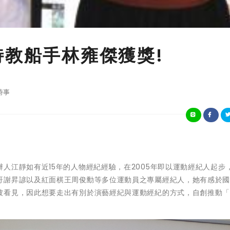
特教船手林雍傑獲獎!
時事
人江靜如有近15年的人物經紀經驗，在2005年即以運動經紀人起步
哥謝昇諺以及紅面棋王周俊勳等多位運動員之專屬經紀人，她有感於
被看見，因此想要走出有別於演藝經紀與運動經紀的方式，自創推動