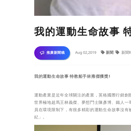
我的運動生命故事 
Aug 02,2019
新聞
新聞
推廣新聞稿
我的運動生命故事
特教船手林雍傑獲獎
!
運動產業是近年全球關注的產業，英格國際行銷創辦
世界極地超馬王林義傑、夢想鬥士陳彥博、鐵人一
員在環境限制下，有很多精彩的運動生命故事沒有
紀」。