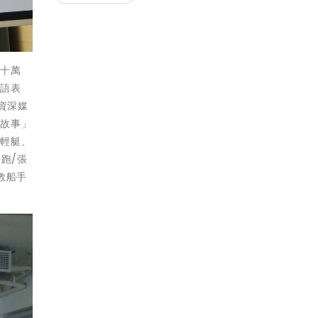
金十萬
口語表
資深媒
命故事」
、輕艇、
跑/張
教船手