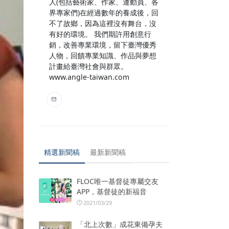
人(包括藝術家、作家、運動員、各
界專家們)在經過數年的養成後，回
不了故鄉，因為這裡沒有舞台，沒
有好的環境。 我們期許用創意行
銷，改善專業環境，留下臺灣優秀
人物，回饋專業知識、作品與夢想
計畫給臺灣社會與群眾。
www.angle-taiwan.com
精選新聞稿
最新新聞稿
FLOC唯一基督徒專屬交友
APP，基督徒的新福音
2021/03/29
「北上次數」成花東備孕夫