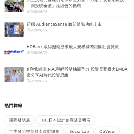
「南投映全號」延續善的循環
2026/08/08
鎧應 AudienceSense 臉部辨識功能上市
2026/08/07
HDBank 取得越南歷來最大規模國際銀團社會貸款
2026/08/07
創智動能強化AI與經營雙軸競爭力 投資長受臺大EMBA
邀分享AI時代投資思維
2026/08/07
熱門標籤
國際發明展
JDIE日本設計創意暨發明展
世界發明智慧財產聯盟總會
SocialLab
OpView