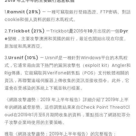
2019
年上半年的主要銀行惡意軟體
1.
Ramnit (28
%)
—
一種可竊取銀行登錄憑證、FTP密碼、對話
cookie和個人資料的銀行木馬程式。
2.
Trickbot (21%)
—Trickbot
是
2016年
10
月出現的一個
Dyr
e
變種，主要攻擊澳洲和英國的銀行，最近也開始出現在印度、
新加坡和馬來西亞。
3.
Ursnif (10%)
— Ursnif是一種針對Windows平台的木馬程
式，它通常藉由當下熱門的漏洞攻擊包（exploit kit）Angler和
Rig傳播。它能竊取與Verifone銷售點（POS）支付軟體相關的
資訊，再聯繫遠端伺服器上傳收集的資訊並接收指令。此外，它
還會在受感染的系統上下載並執行檔案。
《網路攻擊趨勢：2019 年上半年報告》詳細介紹了2019年上半
年的網路威脅形勢。這些調查結果來自Check Point ThreatCl
oud在2019年1月至6月期間收集的資料，重點指出了網路犯罪分
子攻擊企業時使用的主要策略。
獲取《網路攻擊趨勢：2019年上半年報告》的完整報告：