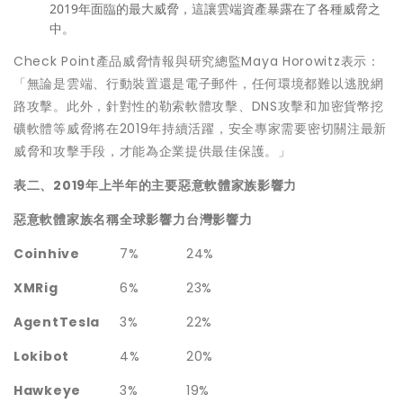
2019年面臨的最大威脅，這讓雲端資產暴露在了各種威脅之
中。
Check Point產品威脅情報與研究總監Maya Horowitz表示：
「無論是雲端、行動裝置還是電子郵件，任何環境都難以逃脫網
路攻擊。此外，針對性的勒索軟體攻擊、DNS攻擊和加密貨幣挖
礦軟體等威脅將在2019年持續活躍，安全專家需要密切關注最新
威脅和攻擊手段，才能為企業提供最佳保護。」
表二、
2019
年上半年的主要惡意軟體家族影響力
惡意軟體家族名稱
全球影響力
台灣影響力
Coinhive
7%
24%
XMRig
6%
23%
AgentTesla
3%
22%
Lokibot
4%
20%
Hawkeye
3%
19%