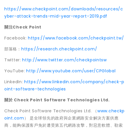
https://www.checkpoint.com/downloads/resources/c
yber-attack-trends-mid-year-report-2019.pdf
關注
Check Point
Facebook:
https://www.facebook.com/checkpoint.tw/
部落格：
https://research.checkpoint.com/
Twitter:
http://www.twitter.com/checkpointsw
YouTube:
http://www.youtube.com/user/CPGlobal
LinkedIn:
https://www.linkedin.com/company/check-p
oint-software-technologies
關於
Check Point Software Technologies Ltd.
Check Point Software Technologies Ltd. （
www.checkp
oint.com
） 是全球領先的政府與企業網路安全解決方案供應
商，能夠保護客戶免於遭受第五代網路攻擊，對惡意軟體、勒索