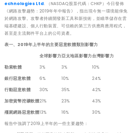
echnologies Ltd
. （NASDAQ股票代碼：CHKP）今日發佈
《網路攻擊趨勢：2019年年中報告》，指出現今無一環境能倖免
於網路攻擊。攻擊者持續開發新工具和新技術，並瞄準儲存在雲
端基礎建設、個人行動裝置、可信賴的第三方供應商應用程式，
甚至是主流郵件平台上的公司資產。
表一、
2019
年上半年的主要惡意軟體類別影響力
全球影響力
亞太地區影響力
台灣影響力
勒索軟體
3%
3%
10%
銀行惡意軟體
6%
10%
24%
行動惡意軟體
30%
35%
42%
加密貨幣挖礦軟體
21%
23%
43%
殭屍網路惡意軟體
13%
16%
30%
報告中強調了2019上半年的一些主要趨勢：