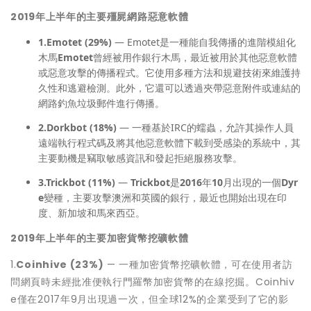
2019
年上半年的主要殭屍網路惡意軟體
1.
Emotet (29%)
—
Emotet是一種能自我傳播的進階模組化
木馬
Emotet
曾經被用作銀行木馬，最近被用於其他惡意軟體
或惡意攻擊的傳播程式。它使用多種方法和規避技術來維護持
久性和逃避檢測。此外，它還可以透過夾帶惡意附件或連結的
網路釣魚垃圾郵件進行傳播。
2.
Dorkbot (18%)
— 一種基於IRC的蠕蟲，允許其操作人員
遠端執行程式碼及將其他惡意軟體下載到受感染的系統中，其
主要動機是竊取敏感資訊和發起拒絕服務攻擊。
3.
Trickbot (11%)
—
Trickbot
是
2016
年
10
月出現的一個
Dyr
e
變種，主要攻擊澳洲和英國的銀行，最近也開始出現在印
度、新加坡和馬來西亞。
2019
年上半年的主要加密貨幣挖礦軟體
1.
Coinhive (23%)
— 一種加密貨幣挖礦軟體，可在使用者訪
問網頁時未經批准便執行門羅幣加密貨幣的在線挖掘。Coinhiv
e僅在2017年9月出現過一次，但全球12%的企業受到了它的影