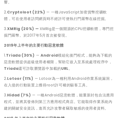
響。
2.
Cryptoloot (22%)
— 一種JavaScript加密貨幣挖礦軟
體，可在使用者訪問網頁時不經許可便執行門羅幣在線挖掘。
3.
XMRig (20%) —
XMRig是一個開源的CPU挖礦軟體，專門挖
掘門羅幣。於2017年5月首次被發現。
2019
年上半年的主要行動惡意軟體
1.
Triada (30%)
—
Android
模組化後門程式，能夠為下載的
惡意軟體提供超級使用者權限，幫助它嵌入至系統處理程序中，
Triada
還可詐取瀏覽器中加載的
URL
。
2.
Lotoor (11%)
— Lotoor為一種利用Android作業系統漏洞，
在入侵的行動裝置上獲得root許可權的駭客工具。
3.
Hidad (7%)
— 一種Android惡意軟體，能重新封包合法應用
程式，並將其發佈到第三方應用程式商店。它能取得作業系統內
建的關鍵安全資訊，進而允許攻擊者竊取敏感的使用者資料。