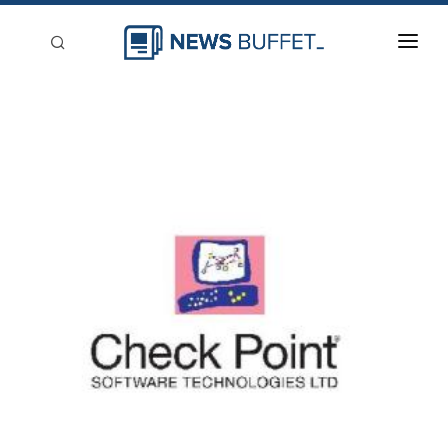
回到首頁
新聞稿分類
登入
刊登