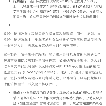
行動銀行
：銀行惡意軟體攻擊與2018年相比提升了50%以
上，已發展成一種非常普遍的行動威脅。
銀行惡意軟體現能從
受害者銀行帳戶中竊取支付資料、登錄憑證和資金。
只要有人
願意出資，這些惡意軟體的新版本便可隨時大規模擴散開來。
軟體供應鏈攻擊：攻擊者正在擴展其攻擊載體，例如供應鏈。在
軟體供應鏈攻擊中，攻擊者通常會先修改並感染該軟體所依賴的
一個構建模組，將惡意程式碼注入到合法軟體中。
電子郵件：電子郵件詐騙者已開始採用各種規避技術來繞過安全
解決方案和防垃圾郵件的篩檢程式，如編碼的電子郵件、嵌入到
信件內文中的訊息圖片以及將純文字與HTML字元相混合的複雜
底層程式碼（underlying code）。
此外，詐騙分子還會透過社
會工程技術以及各種不同的客製化電子郵件內容，躲避防垃圾郵
件的篩檢程式，並入侵目標收件匣。
雲端
：公有雲環境的日益普及，導致越來越多的網路攻擊開始
瞄準儲存在這些平台上的大量資源和敏感性資料。缺乏安全實
踐（如配置錯誤和雲端資源管理不善）仍然是雲端生態系統在