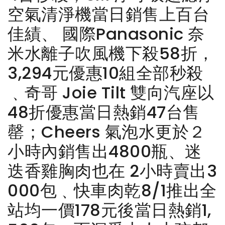
空氣清淨機當日銷售上百台
佳績、 國際Panasonic 奈
米水離子吹風機下殺58折，
3,294元優惠10組全部秒殺
﹑奇哥 Joie Tilt 雙向汽座以
48折優惠當日熱銷47台售
罄；Cheers 氣泡水更於２
小時內銷售出4800瓶、迷
迭香雞胸肉也在 2小時賣出3
000包﹑快車肉乾8/1推出全
站均一價178元後當日熱銷1,