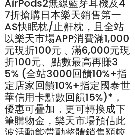
AirPods2無線藍芽耳機及4
7折搶購日本樂天銷售第一
AS快眠枕/止鼾枕，且全站
以樂天市場APP消費滿1,000
元現折100元﹑滿6,000元現
折100元、點數最高再賺3
5% (全站3000回饋10%+指
定店家回饋10%+指定國泰世
華信用卡點數回饋15%)*，
優惠可疊加，更可轉換成下
筆購物金，樂天市場預估此
波活動能帶動整體銷售額較