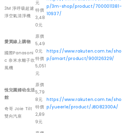
元
p/3m-shop/product/7000011381-
3M 淨呼吸超濾
特價
10937/
淨空氣清淨機
3,48
0元
原價
愛買線上購物
5,49
0元
https://www.rakuten.com.tw/sho
國際Panasoni
特價
p/amart/product/900126329/
c 奈米水離子吹
5,051
風機
元
原價
悅兒園婦幼生活
5,79
館
8元
https://www.rakuten.com.tw/sho
特價
p/yueerle/product/JBD82300A/
奇哥 Joie Tilt
2,89
雙向汽座
9元