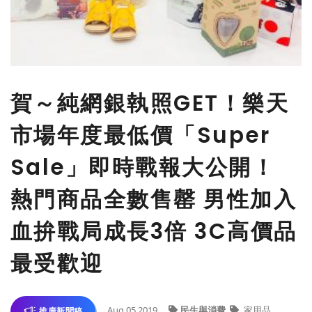
賀～純網銀執照GET！樂天
市場年度最低價「Super
Sale」即時戰報大公開！
熱門商品全數售罄 男性加入
血拚戰局成長3倍 3C高價品
最受歡迎
Aug 05,2019
民生與消費
家用品
推廣新聞稿