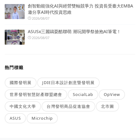
創智動能強化AI與經營雙軸競爭力 投資長受臺大EMBA
邀分享AI時代投資思維
2026/08/07
ASUSx三麗鷗耍酷聯萌 潮玩開學祭搶抱AI筆電！
2026/08/07
熱門標籤
國際發明展
JDIE日本設計創意暨發明展
世界發明智慧財產聯盟總會
SocialLab
OpView
中國文化大學
台灣發明商品促進協會
北市圖
ASUS
Microchip