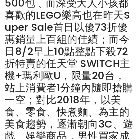
500包﹑而深受大人小孩都
喜歡的LEGO樂高也在昨天S
uper Sale首日以優73折優
惠銷量上百組的佳績；而今
日8/2早上10點整點下殺72
折特賣的任天堂 SWITCH主
機+瑪利歐U，限量20台，
站上消費者1分鐘內隨即搶購
一空；對比2018年，以美
食、零食、快煮麵、為主的
美食趨勢，逐漸朝向3C、遊
戲、娛樂商品，男性買家成