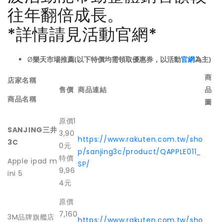
往年翻倍成長。
*詳情請見活動官網*
Ø
樂天市場推薦(以下特價均需領取優惠券，以活動
官網
為主)
商
店家名稱
售價
商品連結
品
商品名稱
圖
原價1
SANJING
三井
3,90
https://www.rakuten.com.tw/sho
3C
0元
p/sanjing3c/product/QAPPLE011_
特價
Apple ipad m
SP/
9,96
ini 5
4元
原價
7,160
3M品牌旗艦店
https://www.rakuten.com.tw/sho