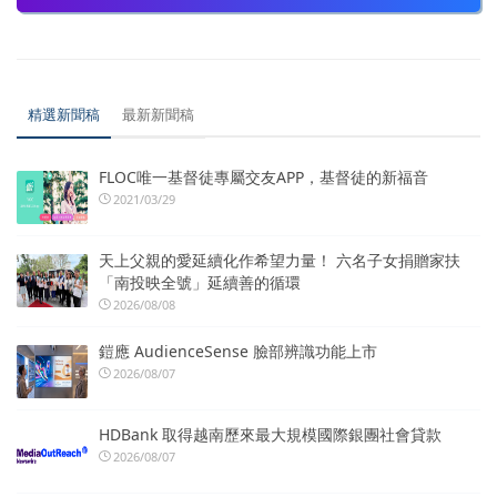
精選新聞稿
最新新聞稿
FLOC唯一基督徒專屬交友APP，基督徒的新福音
2021/03/29
天上父親的愛延續化作希望力量！ 六名子女捐贈家扶
「南投映全號」延續善的循環
2026/08/08
鎧應 AudienceSense 臉部辨識功能上市
2026/08/07
HDBank 取得越南歷來最大規模國際銀團社會貸款
2026/08/07