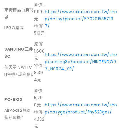
原價1,
東喬精品百貨商
999
https://www.rakuten.com.tw/sho
城
元
p/dctoy/product/570201535719
特價1,
7/
LEGO樂高
519元
原價1
SANJING
三井
1,680
https://www.rakuten.com.tw/sho
3C
元
p/sanjing3c/product/NINTENDO0
特價
任天堂 SWITC
7_NS074_SP/
8,39
H主機+瑪利歐U
4元
原價
5,29
PC-BOX
0元
https://www.rakuten.com.tw/sho
AirPods2無線
特價
p/easygo/product/fhy523gnz/
藍芽耳機*
4,132
元