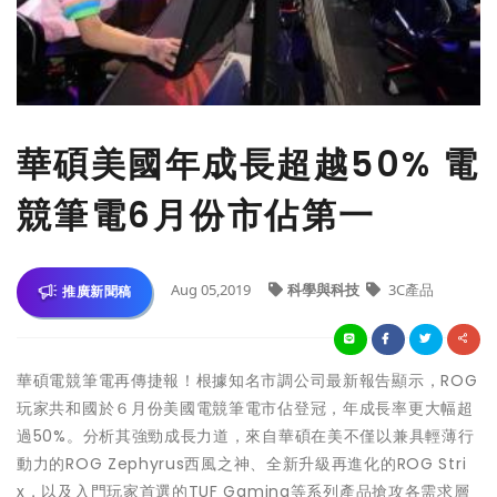
華碩美國年成長超越50% 電
競筆電6月份市佔第一
Aug 05,2019
科學與科技
3C產品
推廣新聞稿
華碩電競筆電再傳捷報！根據知名市調公司最新報告顯示，ROG
玩家共和國於６月份美國電競筆電市佔登冠，年成長率更大幅超
過50%。分析其強勁成長力道，來自華碩在美不僅以兼具輕薄行
動力的ROG Zephyrus西風之神、全新升級再進化的ROG Stri
x，以及入門玩家首選的TUF Gaming等系列產品搶攻各需求層