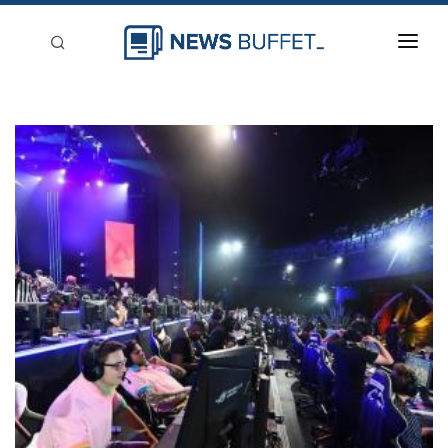
回到首頁
新聞稿分類
登入
刊登