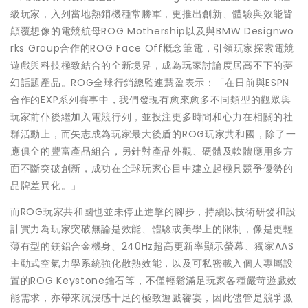
級玩家，入列當地熱銷機種常勝軍，更推出創新、體驗與效能皆
顛覆想像的電競航母ROG Mothership以及與BMW Designwo
rks Group合作的ROG Face Off概念筆電，引領玩家探索電競
遊戲與科技極致結合的全新境界，成為玩家討論度居高不下的夢
幻話題產品。ROG全球行銷總監連慧盈表示：「在日前與ESPN
合作的EXP系列賽事中，我們發現有愈來愈多不同類型的觀眾與
玩家前仆後繼加入電競行列，並投注更多時間和心力在相關的社
群活動上，而矢志成為玩家最大後盾的ROG玩家共和國，除了一
應俱全的豐富產品組合，另針對產品外觀、硬體及軟體應用多方
面不斷突破創新，成功在全球玩家心目中建立起極具競爭優勢的
品牌差異化。」
而ROG玩家共和國也並未停止進擊的腳步，持續以技術研發和設
計實力為玩家突破無論是效能、體驗或美學上的限制，像是更輕
薄有型的鎂鋁合金機身、240Hz超高更新率顯示螢幕、獨家AAS
主動式空氣力學系統強化散熱效能，以及可私密載入個人專屬設
置的ROG Keystone鑰石等，不僅輕鬆滿足玩家各種嚴苛遊戲效
能需求，亦帶來沉浸感十足的極致遊戲饗宴，因此儘管是競爭激