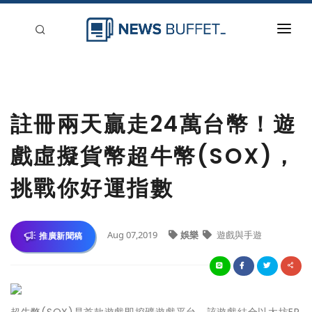
回到首頁
新聞稿分類
註冊兩天贏走24萬台幣！遊
登入
戲虛擬貨幣超牛幣(SOX)，
刊登
挑戰你好運指數
Aug 07,2019
娛樂
遊戲與手遊
推廣新聞稿