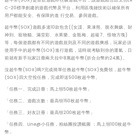
超牛幣(SOX)是首款遊戲即挖礦遊戲平台，該遊戲結合以太坊ER
C-20標準創建的遊戲代幣及平台，利用區塊鏈技術以確保所有
用戶都能安全、有保障的進 行交易、參與遊戲。
超牛幣(SOX)遊戲多達10款包含((女諜、果凍熊、脫衣舞孃、財
神到、寵物貓、滿堂彩、水果樂、金瓶梅、超級7、怪物方塊)
等，每個遊戲都有不同的遊戲規則及不同的遊戲爽感，玩家必須
使用手中的超牛幣(SOX)進行遊戲，這時就考驗到你的運氣，日
前就有新手玩家註冊兩天拉中8萬超牛幣(折合台幣約24萬)。
沒超牛幣(SOX)嗎?完成簡單任務超牛幣(SOX)免費領，超牛幣
(SOX)四大空投任務，完成即送500枚超牛幣。
「任務一、完成註冊：馬上領50枚超牛幣」
「任務二、遊戲次數：最高領150枚超牛幣」
「任務三、好友註冊：最高領200枚超牛幣」
「任務四、Line@小任務，粉絲團按讚截圖 ：馬上領100枚超牛
幣」