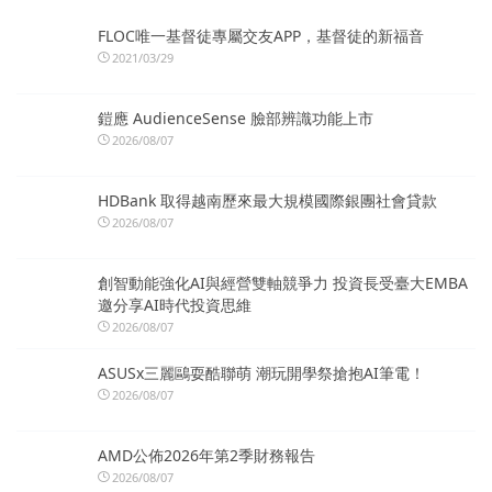
FLOC唯一基督徒專屬交友APP，基督徒的新福音
2021/03/29
鎧應 AudienceSense 臉部辨識功能上市
2026/08/07
HDBank 取得越南歷來最大規模國際銀團社會貸款
2026/08/07
創智動能強化AI與經營雙軸競爭力 投資長受臺大EMBA
邀分享AI時代投資思維
2026/08/07
ASUSx三麗鷗耍酷聯萌 潮玩開學祭搶抱AI筆電！
2026/08/07
AMD公佈2026年第2季財務報告
2026/08/07