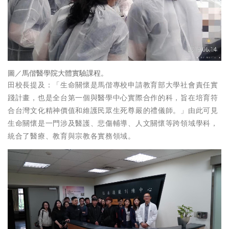
圖／馬偕醫學院大體實驗課程。
田校長提及：「生命關懷是馬偕專校申請教育部大學社會責任實
踐計畫，也是全台第一個與醫學中心實際合作的科，旨在培育符
合台灣文化精神價值和維護民眾生死尊嚴的禮儀師。」由此可見
生命關懷是一門涉及醫護、悲傷輔導、人文關懷等跨領域學科，
統合了醫療、教育與宗教各實務領域。