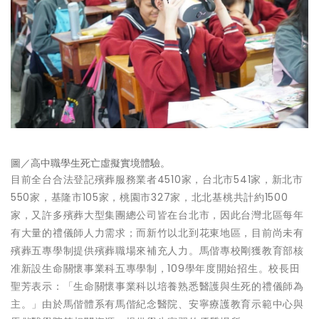
圖／高中職學生死亡虛擬實境體驗。
目前全台合法登記殯葬服務業者4510家，台北市541家，新北市
550家，基隆市105家，桃園市327家，北北基桃共計約1500
家，又許多殯葬大型集團總公司皆在台北市，因此台灣北區每年
有大量的禮儀師人力需求；而新竹以北到花東地區，目前尚未有
殯葬五專學制提供殯葬職場來補充人力。馬偕專校剛獲教育部核
准新設生命關懷事業科五專學制，109學年度開始招生。校長田
聖芳表示：「生命關懷事業科以培養熟悉醫護與生死的禮儀師為
主。」由於馬偕體系有馬偕紀念醫院、安寧療護教育示範中心與