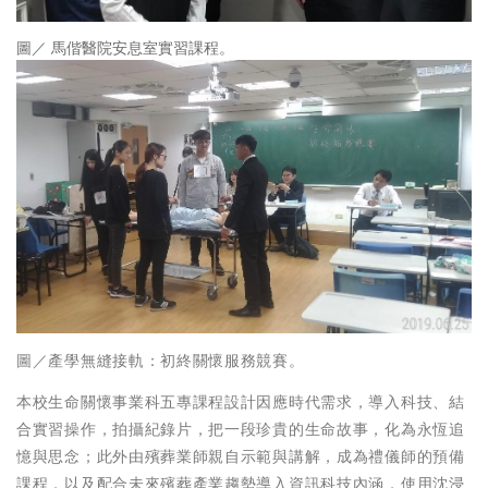
圖／ 馬偕醫院安息室實習課程。
圖／產學無縫接軌：初終關懷服務競賽。
本校生命關懷事業科五專課程設計因應時代需求，導入科技、結
合實習操作，拍攝紀錄片，把一段珍貴的生命故事，化為永恆追
憶與思念；此外由殯葬業師親自示範與講解，成為禮儀師的預備
課程，以及配合未來殯葬產業趨勢導入資訊科技內涵，使用沈浸