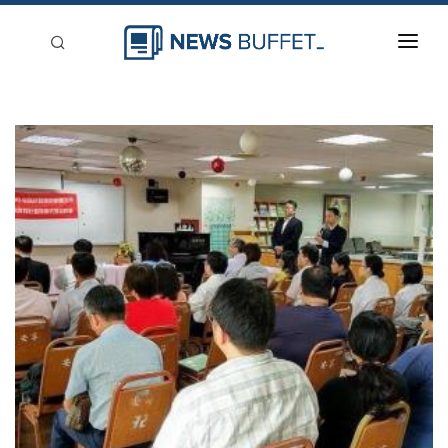
回到首頁
新聞稿分類
登入
刊登