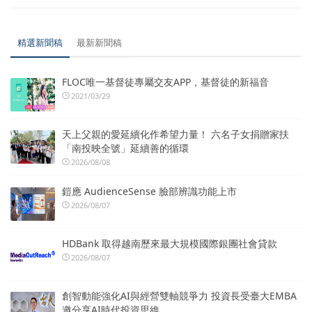
精選新聞稿
最新新聞稿
FLOC唯一基督徒專屬交友APP，基督徒的新福音
2021/03/29
天上父親的愛延續化作希望力量！ 六名子女捐贈家扶
「南投映全號」延續善的循環
2026/08/08
鎧應 AudienceSense 臉部辨識功能上市
2026/08/07
HDBank 取得越南歷來最大規模國際銀團社會貸款
2026/08/07
創智動能強化AI與經營雙軸競爭力 投資長受臺大EMBA
邀分享AI時代投資思維