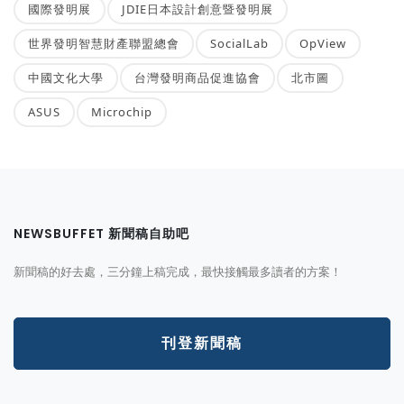
國際發明展
JDIE日本設計創意暨發明展
世界發明智慧財產聯盟總會
SocialLab
OpView
中國文化大學
台灣發明商品促進協會
北市圖
ASUS
Microchip
NEWSBUFFET 新聞稿自助吧
新聞稿的好去處，三分鐘上稿完成，最快接觸最多讀者的方案！
刊登新聞稿