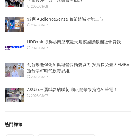
「南投映全號」延續善的循環
2026/08/08
鎧應 AudienceSense 臉部辨識功能上市
2026/08/07
HDBank 取得越南歷來最大規模國際銀團社會貸款
2026/08/07
創智動能強化AI與經營雙軸競爭力 投資長受臺大EMBA
邀分享AI時代投資思維
2026/08/07
ASUSx三麗鷗耍酷聯萌 潮玩開學祭搶抱AI筆電！
2026/08/07
熱門標籤