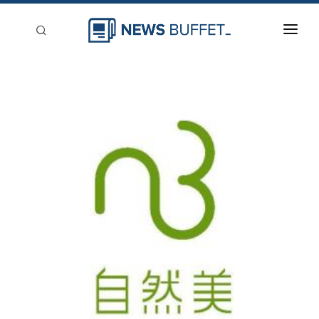
回到首頁
新聞稿分類
登入
刊登