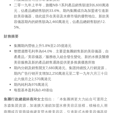
二零一九年上半年，旗艦NB-1系列產品銷售額達到6,600萬港
元，佔產品總銷售額的33.6%。期內集團成功為加盟者引進新
款美容儀器，借此提升在美容及水療市場的優勢地位。新款美
容儀器期內的銷售額為2,460萬港元，佔產品總銷售額的12.
5%。
財務摘要
集團期內營收上升5.8%至2.05億港元
整體邊際毛利率為64.0%﹐主要是集團銷售新的美容儀器，自
產產品╱美容儀器╱服務收入組合發生變化、新的水療及醫療
美容服務及新的產品銷售通路提供更多推廣優惠所致
期内分銷及銷售開支7,680萬港元。集团持續投入行銷資源，
期内广告行销开支增加2,250萬港元至二零一九年六月三十日
止六個月之2,570萬港元
期內純利為976萬港元
每股基本盈利為0.49港仙
集團行政總裁林燕玲女士
指出：「本集團將更大力結合可運用之
东森集团資源，加速擴大連鎖加盟水療美容店規模，積極在人潮
商圈或百貨商場佈建直營水療美容店，引進新式水療美容儀器提