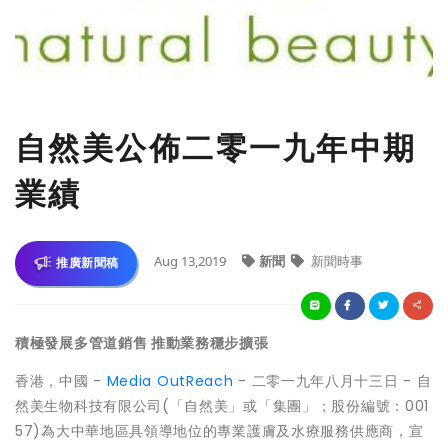
自然美公佈二零一九年中期
業績
Aug 13,2019
新聞
新聞時事
推廣新聞稿
積極發展多管道銷售 推動業務穩步擴張
香港，中國 -
Media OutReach
- 二零一九年八月十三日 - 自
然美生物科技有限公司(「自然美」或「集團」；股份編號：001
57)為大中華地區具領導地位的專業護膚及水療服務供應商，宣