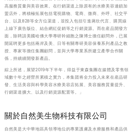
高服務質量與美容效果。在行銷渠道上除原有的水療美容連鎖加
盟店外，將積極拓展包括電視購物、電商、微商、外呼、社交平
台、以及B2B等全方位渠道，並投入包括引進蔣欣代言、購買線
上線下廣告版位、結合網紅促銷等之行銷資源。而在産品開發方
面，除聘請美國哈佛大學專研幹細胞之陳博士擔任顧問外，已展
開延聘更多包括兩岸及美、日等有關專研美容保養系列產品之教
授、專家等擔任集團顧問，並與大學專業系所建立產學合作關
係，持續續開發新產品。
綜上所述，展望2019年下半年，得益于東森集團在媒體及零售領
域數十年之經營所累積之實力，本集团将全力投入未來在産品研
發、生活美容與科學美容水療美容店拓展、美容服務質量提升、
行銷渠道擴大、以及行銷資源配置等。」
關於自然美生物科技有限公司
自然美是大中華地區具領導地位的專業護膚及水療服務和產品供