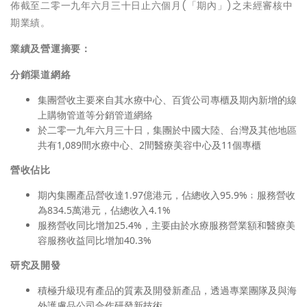
佈截至二零一九年六月三十日止六個月(「期內」)之未經審核中
期業績。
業績及營運摘要：
分銷渠道網絡
集團營收主要來自其水療中心、百貨公司專櫃及期內新增的線
上購物管道等分銷管道網絡
於二零一九年六月三十日，集團於中國大陸、台灣及其他地區
共有1,089間水療中心、2間醫療美容中心及11個專櫃
營收佔比
期內集團產品營收達1.97億港元，佔總收入95.9%﹔服務營收
為834.5萬港元，佔總收入4.1%
服務營收同比增加25.4%，主要由於水療服務營業額和醫療美
容服務收益同比增加40.3%
研究及開發
積極升級現有產品的質素及開發新產品，透過專業團隊及與海
外護膚品公司合作研發新技術