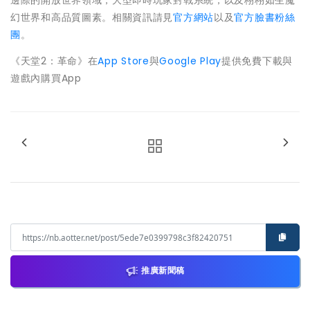
邊際的開放世界領域，大型即時玩家對戰系統，
以及栩栩如生魔
幻世界和高品質圖素。相關資訊請見
官方網站
以及
官方臉書粉絲
團
。
《天堂2：革命》在
App Store
與
Google Play
提供免費下載與
遊戲內購買App
推廣新聞稿