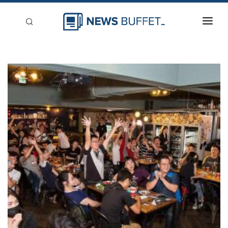
回到首頁
新聞稿分類
登入
刊登