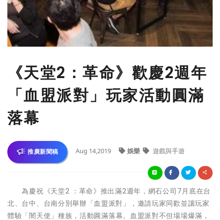
《天堂2：革命》歡慶2週年
「血盟派對」玩家活動圓滿
落幕
Aug 14,2019
娛樂
遊戲與手遊
推廣新聞稿
為慶祝《天堂2 ：革命》推出滿2週年，網石公司7月底在台
北、台中、
台南分別舉辦「血盟派對」，邀請玩家同歡並讓玩家
體驗「闇天使」
種族，活動圓滿落幕。血盟派對不但場場爆滿，