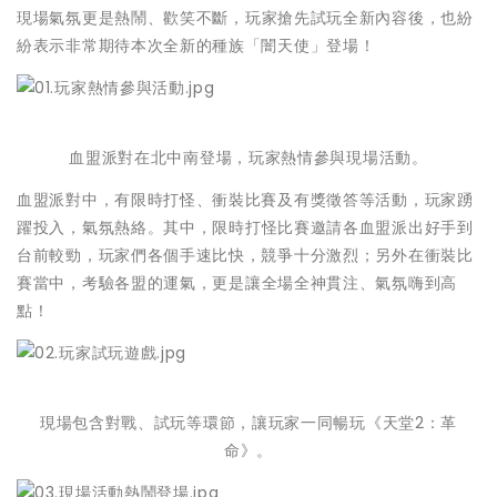
現場氣氛更是熱鬧、
歡笑不斷，玩家搶先試玩全新內容後，
也紛
紛表示非常期待本次全新的種族「闇天使」登場！
血盟派對在北中南登場，玩家熱情參與現場活動。
血盟派對中，有限時打怪、衝裝比賽及有獎徵答等活動，
玩家踴
躍投入，氣氛熱絡。其中，
限時打怪比賽邀請各血盟派出好手到
台前較勁，
玩家們各個手速比快，競爭十分激烈；另外在衝裝比
賽當中，
考驗各盟的運氣，更是讓全場全神貫注、氣氛嗨到高
點！
現場包含對戰、試玩等環節，讓玩家一同暢玩《天堂2：革
命》。