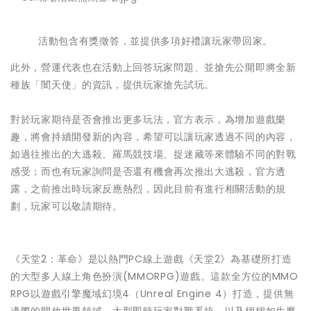
活動包含有獎徵答，並提供多項好禮讓玩家帶回家。
此外，營運代表也在活動上回答玩家問題、
並搶先公開即將全新
種族「闇天使」的資訊，提供玩家搶先試玩。
對於玩家期待是否會推出更多玩法，官方表示，為增加遊戲樂
趣，
將會持續開發新的內容，希望可以讓玩家透過不同的內容，
如過往推出的大逃殺、羅馬競技場、
捉迷藏等來體驗不同的對戰
感受；
而也有玩家詢問是否還有機會再次推出大逃殺，官方透
露，
之前推出時玩家反應熱烈，因此目前有進行相關活動的規
劃，
玩家可以敬請期待。
《天堂2：革命》是以熱門PC線上遊戲《天堂2》
為基礎所打造
的大型多人線上角色扮演(MMORPG)遊戲。
這款全方位的MMO
RPG以遊戲引擎魔域幻境4（Unreal Engine 4）打造，提供無