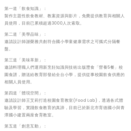
第一道「飲食知識」：
製作主題性飲食教材、教案資源與影片，免費提供教育與相關人
員使用，目前已累積超過3000人次索取。
第二道「美學品味」：
邀請設計師謝榮雅共創符合國小學童健康需求之可攜式分隔餐
盤。
第三道「美味革新」：
邀請料理職人們運用新烹飪知識與技術出版灃食「營養5餐」校
園食譜，贈送給教育部發給全台小學，提供從事校園飲食供應的
相關人員使用。
第四道「體現空間」：
邀請設計師王艾莉打造校園食育教室(Food Lab)，透過各式體
驗及學習，實踐飲食教育的真諦，目前已於新北市育德國小與青
潭國小建置兩座食育教室。
第五道「創意互動」：