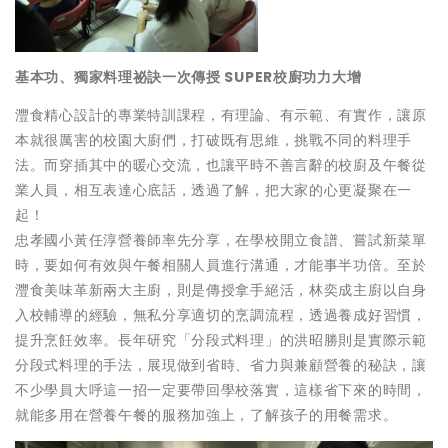
基本功、獨家料理祕訣一次傳授 SUPER校廚功力大增
灃食精心設計的專業特訓課程，有理論、有示範、有實作，讓原
本就很厲害的校園大廚們，打破既有思維，挑戰不同的料理手
法。而穿插其中的暖心交流，也讓平時不善言辭的校廚及午餐從
業人員，相互表達心底話，透過了解，把大家的心更凝聚在一
起！
忠孝國小黃任淳營養師率先分享，在學校開立食譜、嘗試新菜單
時，要如何有效與午餐相關人員進行溝通，才能事半功倍。至於
灃食美味革新兩大主廚，則是傳授拿手絕活，林奕成主廚以自身
入校輔導的經驗，無私分享適切的烹調流程，透過養成好習慣，
提升烹飪效率。長年研究「分段式料理」的洪昭勝則是實際示範
分段式料理的手法，展現做到省時、省力與兼顧營養的秘訣，讓
不少學員大呼這一招一定要帶回學校落實，這樣省下來的時間，
就能多用在營養午餐的服務加強上，了解孩子的用餐需求。