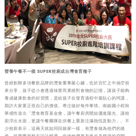
營養午餐不一樣 SUPER校廚成台灣食育種子
曾經創辦多項餐飲品牌的灃食董事嚴心鏞，也於百忙之中抽空前
來分享，孩子從小會透過味蕾而累積對食物的記憶，讓孩子能夠
養成健康飲食的好習慣，是給孩子在發育過程中最貼心的呵護，
期許大家要正視自己的價值、專注做好每件事情。南鎮國小程秋
華感性道出「灃食教育基金會，讓午餐廚房開始灑進陽光、讓校
廚浮出水面，更讓午餐團隊在供餐上重新注滿熱忱及動力」。不
少校廚表示，這兩天就如同回娘家一樣，有灃食做為他們的後