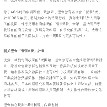
盾，從實際面想方設法輔導，促使他們更有進步及發揮的空間。
除了48小時的集訓課程，緊接著，灃食教育基金會「營養5餐」
計畫108學年度，將開始全台跑透透行程，實際進到12所入圍隊
伍的校園，輔導應用名廚編撰的「營養5餐」食譜，靈活運用學
校現有的廚房設備，實踐分段料理、科學化的烹調方式。透過這
群萌芽的種子共同努力，打造一周5餐的更多可能性！
關於灃食「營養5餐」計畫
改變，就從每周校園的5餐開始，灃食教育基金會推動營養5餐計
畫，除基金會董事群包括董事長姚仁祿與和碩科技董事長童子
賢、知名作家侯文詠與社企流育成中心校長顏漏有等…，並邀請
工業設計教父謝榮雅、新銳設計師王艾莉、知名亞洲料理金牌主
廚林諾凡、日本料理研究家岡本愛以及最佳女主廚陳嵐舒、前薰
衣草森林奕成主廚等料理職人共同參與，大力推進台灣飲食文化
教育。
灃食精心規劃出5道料理，內容包括：