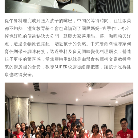
從午餐料理完成到送入孩子的嘴巴，中間的等待時間，往往飯菜
都不夠熱，灃食教育基金會也邀請到了國民媽媽-宜手作，將冷
掉也好吃的便當秘訣大公開，鼓勵大家善用醋、薑、咖哩粉與洋
蔥，透過食物原色搭配，增近孩子的食慾。中式餐飲料理專家何
育任則帶來調味秘笈，透過香料及多元調味變化料理層次，營造
孩子更多的驚喜感，當然壓軸重點就是由灃食智庫柯文慶教授帶
來的廚房裡的食安，教導SUPER校廚從細節把關，讓孩子吃得健
康也吃得安全。