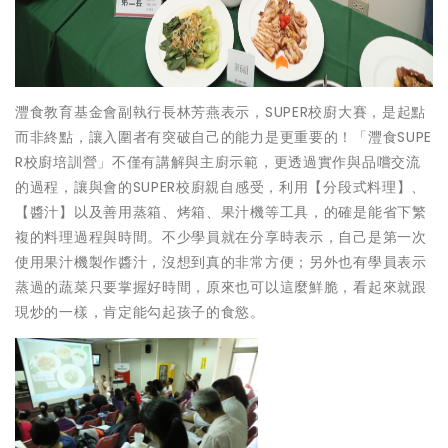
灃食教育基金會副執行長林芳燕表示，SUPER校廚大賽，是起點
而非終點，讓入圍者有突破自己的能力是更重要的！「灃食SUPE
R校廚培訓營」不僅有講解與主廚示範，更透過實作與品嚐交流
的過程，讓與會的SUPER校廚親自感受，利用【分段式料理】、
【醬汁】以及善用蒸箱、烤箱、果汁機等工具，的確是能省下繁
複的料理過程與時間。不少學員就在分享時表示，自己是第一次
使用果汁機製作醬汁，沒想到真的非常方便；另外也有學員表示
蒸過的蔬菜只要掌握好時間，原來也可以這麼鮮脆，看起來就跟
現炒的一樣，肯定能勾起孩子的食慾。