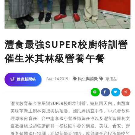
灃食最強SUPER校廚特訓營
催生米其林級營養午餐
Aug 14,2019
民生與消費
家用品
推廣新聞稿
灃食教育基金會舉辦SUPER校廚培訓營，短短兩天內，由灃食
美味革新主廚林奕成與洪昭勝、國民媽媽宜手作、中式餐飲料
理專家何育任、台中忠孝國小營養師黃任淳以及灃食智庫柯文
慶教授組成超強講師群，從校園午餐的溝通、美味、食安、營
養各領域進行特訓，期望新學期開始，就能讓全台12所學校的