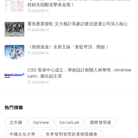
程錯失阻斷攻擊黃金期！
2026/08/10
重視產業接軌 文大都計系參訪臺北捷運公司深入核心
2026/08/10
《無期迷途》全新主線「蒼藍穹頂」開啟！
2026/08/10
CIID 香港中心成立：華創設計創辦人林華明（Andrew
Lam）榮任副主席
2026/08/10
熱門標籤
北市圖
OpView
SocialLab
國際發明展
中國文化大學
世界發明智慧財產聯盟總會