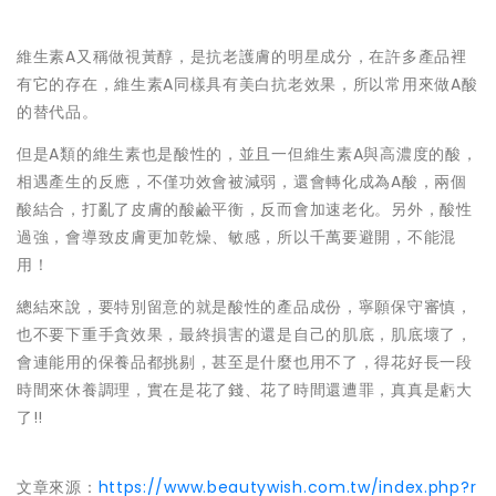
維生素A又稱做視黃醇，是抗老護膚的明星成分，在許多產品裡
有它的存在，維生素A同樣具有美白抗老效果，所以常用來做A酸
的替代品。
但是A類的維生素也是酸性的，並且一但維生素A與高濃度的酸，
相遇產生的反應，不僅功效會被減弱，還會轉化成為A酸，兩個
酸結合，打亂了皮膚的酸鹼平衡，反而會加速老化。另外，酸性
過強，會導致皮膚更加乾燥、敏感，所以千萬要避開，不能混
用！
總結來說，要特別留意的就是酸性的產品成份，寧願保守審慎，
也不要下重手貪效果，最終損害的還是自己的肌底，肌底壞了，
會連能用的保養品都挑剔，甚至是什麼也用不了，得花好長一段
時間來休養調理，實在是花了錢、花了時間還遭罪，真真是虧大
了!!
文章來源：
https://www.beautywish.com.tw/index.php?r