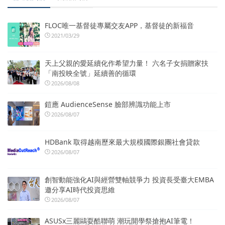
FLOC唯一基督徒專屬交友APP，基督徒的新福音
2021/03/29
天上父親的愛延續化作希望力量！ 六名子女捐贈家扶
「南投映全號」延續善的循環
2026/08/08
鎧應 AudienceSense 臉部辨識功能上市
2026/08/07
HDBank 取得越南歷來最大規模國際銀團社會貸款
2026/08/07
創智動能強化AI與經營雙軸競爭力 投資長受臺大EMBA
邀分享AI時代投資思維
2026/08/07
ASUSx三麗鷗耍酷聯萌 潮玩開學祭搶抱AI筆電！