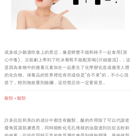
或多或少聽過吃食上的禁忌，像是螃蟹不能和柿子一起食用(當
心中毒)、古裝劇上學到了吃冰葡萄不能配茶喝(仔細腹瀉)…；這
是因為食物中的微量元素加在一起產生了化學變化造成傷害人體
的化合物。保養品的世界裡也有些成份是"合不來"的，不小心混
搭了，輕則無效重則臉爛，這些禁忌你一定要留意…
酸類＋酸類
許多抗痘和美白的成分中都含有酸類，酸的作用除了可以代謝老
廢角質讓肌膚透亮，同時能軟化毛孔堆積的油脂達到抗痘去粉刺
的效果；但於此同時正常的角質層也會受到侵蝕變薄，最終使我