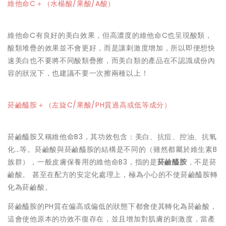
維他命C＋（水楊酸/果酸/A酸）
維他命C有良好的美白效果，但高濃度的維他命C也呈現酸類，
酸類堆疊的效果並不會更好，而是讓刺激度增加，所以即便想快
速美白也不要將不同酸類疊擦，而美白類的產品在不認識成份內
容的狀況下，也建議不要一次擦兩種以上！
菸鹼醯胺＋（左旋C/果酸/PH質過高或低等成分）
菸鹼醯胺又稱維他命B3，其功效包含：美白、抗痘、控油、抗氧
化…等。
菸鹼酸
與
菸鹼醯胺
的結構是不同的（雖然都屬於維生素B
族群），一般皮膚保養用的維他命B3，指的是
菸鹼醯胺
，不是菸
鹼酸。 甚至在配方的安定化處理上，極為小心的不使菸鹼醯胺轉
化為菸鹼酸。
菸鹼醯胺的PH質在偏高或偏低的狀態下都會使其轉化為菸鹼酸，
這會使他原本的功效不復存在，並且增加對肌膚的刺激度，當產