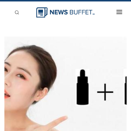
回到首頁
新聞稿分類
登入
刊登