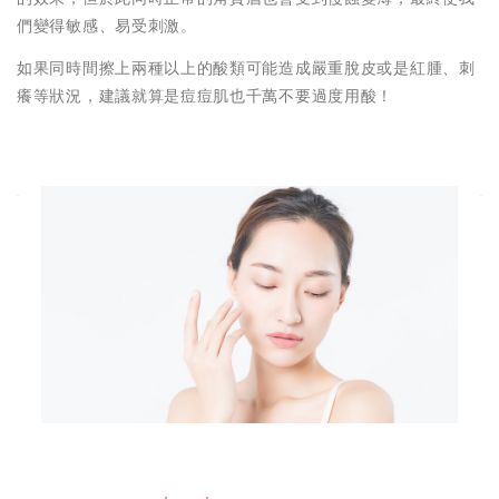
們變得敏感、易受刺激。
如果同時間擦上兩種以上的酸類可能造成嚴重脫皮或是紅腫、刺
癢等狀況，建議就算是痘痘肌也千萬不要過度用酸！